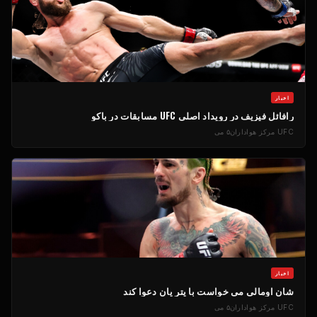
اخبار
رافائل فیزیف در رویداد اصلی
UFC
مسابقات در باکو
UFC
مرکز هواداران
۵ می
اخبار
شان اومالی می خواست با پتر یان دعوا کند
UFC
مرکز هواداران
۵ می