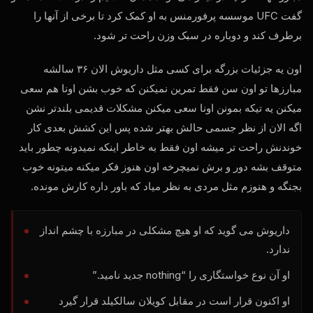
گفت
UFC
موسسه پرفورمنس به او کمک کرد تا برخی از آنها را
برطرف کند و دوباره در سبک وزن راحت تر شود.
اون یه جزئیات بزرگه برای کسی مثل داریوش الان ۳۶ سالشه
مبارزها تو اون سن فقط تمرین نمیکنن که خوب بشن اونا هم سعی
میکنن یه تیکه بمونن اونا سعی میکنن مشکلات قدیمی بلندتر نشن
اگه الان از نظر جسمی حالش بهتر شده پس این کشش بعدی کار
خوندنش راحت تر میشه اون فقط به خاطر اینکه نمیدونه چطور باید
متوقف بشه دور و برش نمیچرخه اون هنوز فکر میکنه میتونه خوب
بجنگه و هنوزم مثل مردی به نظر میاد که باور داره کارش مونده.
داریوش می گوید که او هیچ مشکلی در مبارزه با چشم انداز
ندارد.
او آن نوع خواستگاری را “nothing جدید نامید.”
او اکنون قرار است در مقابل کویلان سالکیلد قرار گیرد