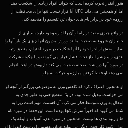
هنوز آنقدر تجربه کرده است که بتواند افراد زیادی را شکست دهد.
اما او همچنین می داند
UFC
آیا قرار نیست تنها برای محافظت از
رزومه خود در برابر نام های جوان تر، تقسیم را منجمد کند.
در واقع چیزی مفید در راه او آن را اداره وجود دارد بسیاری از
جانبازان شروع به صحبت مانند ورزش مدیون آنها چیزی یک بار آنها را
به این بخش از اجرا خود را آنها شکایت در مورد احترام، منطق رتبه
بندی، راه چشم انداز تحت فشار قرار می گیرند، و یا چگونه شرکت
در مورد آنها در پشت صحنه صحبت می کند داریوش در اینجا انجام
نمی دهد او فقط گرفتن مبارزه و حرکت به جلو.
او همچنین اعتراف کرد که کاهش وزن به موضوعی بزرگتر از آنچه او
می خواست تبدیل شده بود، در یک مقطع حتی به طور جدی به
انتقال به وزن متوسط فکر می کرد. آن قسمت مهم است زیرا به
شما می گوید که اخیراً سرش کجا بوده است. این فقط در مورد نام
ها و رتبه بندی ها نیست. همچنین در مورد بدن، آسیاب و اینکه یک
مبارز کهنه کار چقدر دیگر می تواند همان تقسیم را درست کند. اما او