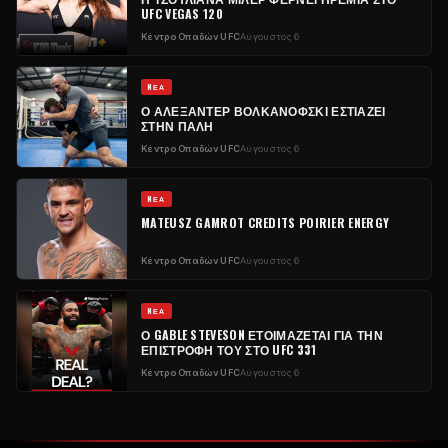
UFC VEGAS 120
Κέντρο Οπαδών UFC
Αύγουστος 6
NΈΑ
Ο ΑΛΕΞΆΝΤΕΡ ΒΟΛΚΑΝΌΦΣΚΙ ΕΣΤΙΆΖΕΙ
ΣΤΗΝ ΠΆΛΗ
Κέντρο Οπαδών UFC
Αύγουστος 6
NΈΑ
MATEUSZ GAMROT CREDITS POIRIER ENERGY
Κέντρο Οπαδών UFC
Αύγουστος 6
NΈΑ
Ο GABLE STEVESON ΕΤΟΙΜΆΖΕΤΑΙ ΓΙΑ ΤΗΝ
ΕΠΙΣΤΡΟΦΉ ΤΟΥ ΣΤΟ UFC 331
Κέντρο Οπαδών UFC
Αύγουστος 6