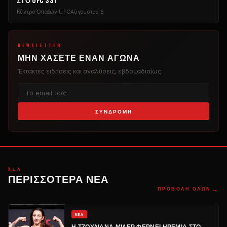
ΣΤΟ UFC 331
Κέντρο Οπαδών UFC
Αύγουστος 6
NEWSLETTER
ΜΗΝ ΧΆΣΕΤΕ ΈΝΑΝ ΑΓΏΝΑ
Έκτακτες ειδήσεις και αναλύσεις, εβδομαδιαίως.
ΣΥΝΔΡΟΜΉ
NΈΑ
ΠΕΡΙΣΣΌΤΕΡΑ ΝΈΑ
→
ΠΡΟΒΟΛΉ ΌΛΩΝ
NΈΑ
Η ΤΖΟΥΛΙΆΝΑ ΜΊΛΕΡ ΦΈΡΝΕΙ ΗΡΕΜΊΑ ΣΤΟ