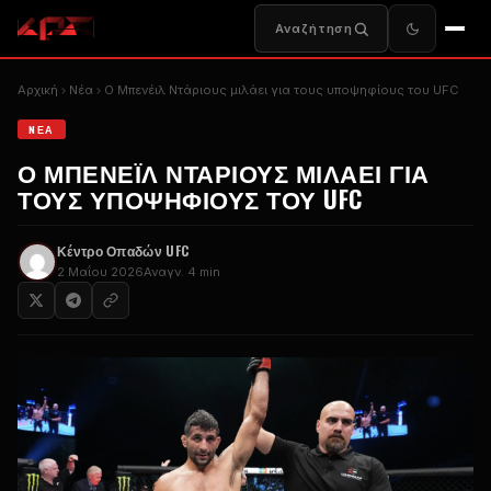
Αναζήτηση
Αρχική
Nέα
Ο Μπενέιλ Ντάριους μιλάει για τους υποψηφίους του UFC
NΈΑ
Ο ΜΠΕΝΈΙΛ ΝΤΆΡΙΟΥΣ ΜΙΛΆΕΙ ΓΙΑ
ΤΟΥΣ ΥΠΟΨΗΦΊΟΥΣ ΤΟΥ UFC
Κέντρο Οπαδών UFC
2 Μαΐου 2026
Αναγν. 4 min