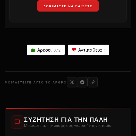
ΔΟΚΙΜΆΣΤΕ ΝΑ ΠΑΊΞΕΤΕ
Αρέσει
Αντιπάθεια
672
1
ΜΟΙΡΑΣΤΕΊΤΕ ΑΥΤΌ ΤΟ ΆΡΘΡΟ
ΣΥΖΉΤΗΣΗ ΓΙΑ ΤΗΝ ΠΆΛΗ
Μοιραστείτε την άποψή σας για αυτήν την ιστορία