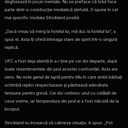
deghizează în jocuri mentale. Nu se preface că totul face
parte dintr-o construcție mediatică șlefuită. O spune în cel
mai specific modului Strickland posibil.
„Dacă vreau să merg la hotelul lui, mă duc la hotelul lui”, a
spus el. Asta îți oferă întreaga stare de spirit într-o singură
replică.
UFC a fost deja atentă în a-i ține pe cei doi departe, după
toate resentimentele din jurul acestei confruntări. Asta are
sens. Nu este genul de luptă pentru titlu în care ambii bărbați
schimbă replici respectuoase și păstrează adevărata
tensiune pentru grevă. Cei doi vorbesc unul cu celălalt de
ceva vreme, iar temperatura din jurul ei a fost ridicată de la
început.
Strickland nu încearcă să calmeze situația. A spus: „Pot