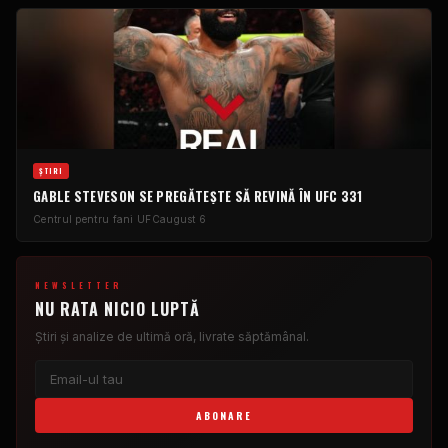
ŞTIRI
GABLE STEVESON SE PREGĂTEȘTE SĂ REVINĂ ÎN UFC 331
Centrul pentru fani UFC
august 6
NEWSLETTER
NU RATA NICIO LUPTĂ
Știri și analize de ultimă oră, livrate săptămânal.
ABONARE