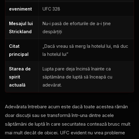
eveniment
UFC 328
Mesajul lui
Nu-i pasă de eforturile de a-i ține
Strickland
despărțiți
Citat
„Dacă vreau să merg la hotelul lui, mă duc
principal
la hotelul lui”
Starea de
Lupta pare deja încinsă înainte ca
spirit
săptămâna de luptă să înceapă cu
actuală
adevărat.
Adevărata întrebare acum este dacă toate acestea rămân
doar discuții sau se transformă într-una dintre acele
săptămâni de luptă în care securitatea contează brusc mult
mai mult decât de obicei. UFC evident nu vrea probleme