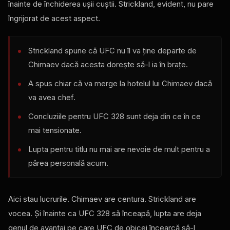
înainte de închiderea ușii cuștii. Strickland, evident, nu pare
îngrijorat de acest aspect.
Strickland spune că UFC nu îl va ține departe de
Chimaev dacă acesta dorește să-l ia în brațe.
A spus chiar că va merge la hotelul lui Chimaev dacă
va avea chef.
Concluziile pentru UFC 328 sunt deja din ce în ce
mai tensionate.
Lupta pentru titlu nu mai are nevoie de mult pentru a
părea personală acum.
Aici stau lucrurile. Chimaev are centura. Strickland are
vocea. Și înainte ca UFC 328 să înceapă, lupta are deja
genul de avantaj pe care UFC de obicei încearcă să-l