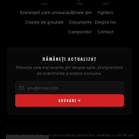
Eveniment care urmeaza
Ultimele ştiri
Fighters
Clasele de greutate
Clasamente
Despre noi
Campionilor
Contact
RĂMÂNEȚI ACTUALIZAT
Primește cele mai recente știri despre lupte, avanpremiere
de evenimente și analize exclusive.
ABONARE
© 2026 UFC Fan Hub — Proiect neoficial pentru fani. Neafiliat cu UFC® sau