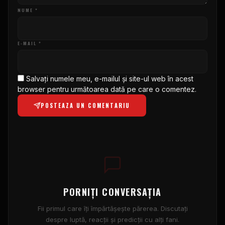
NUME *
E-MAIL *
Salvați numele meu, e-mailul și site-ul web în acest
browser pentru următoarea dată pe care o comentez.
POSTEAZA UN COMENTARIU
PORNIȚI CONVERSAȚIA
Fii primul care îți împărtășește părerea. Discutați
despre luptă, reacții și predicții cu alți fani.