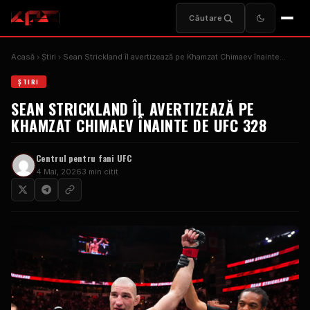
Căutare
Acasă
Ştiri
Sean Strickland îl avertizează pe Khamzat Chimaev înainte…
ŞTIRI
SEAN STRICKLAND ÎL AVERTIZEAZĂ PE
KHAMZAT CHIMAEV ÎNAINTE DE UFC 328
Centrul pentru fani UFC
4 Mai, 2026
3 min citit