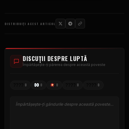
DISTRIBUIȚI ACEST ARTICOL
DISCUȚII DESPRE LUPTĂ
Împărtășește-ți părerea despre această poveste
????
????
????
0
0
0
0
0