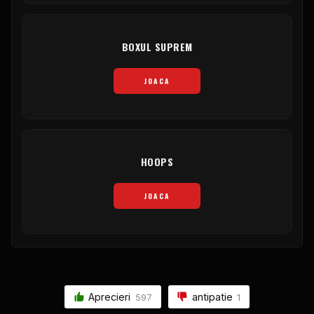
BOXUL SUPREM
JOACA
HOOPS
JOACA
Aprecieri
antipatie
597
1