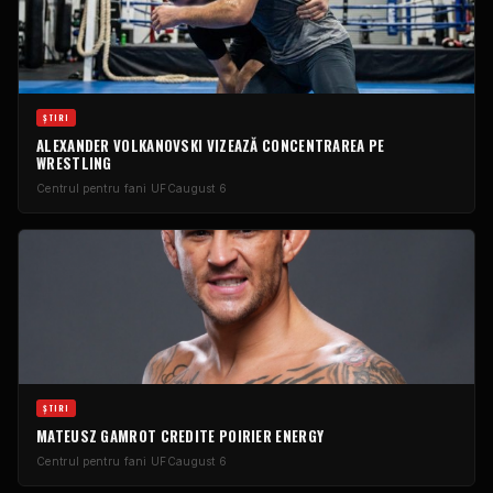
ŞTIRI
ALEXANDER VOLKANOVSKI VIZEAZĂ CONCENTRAREA PE
WRESTLING
Centrul pentru fani UFC
august 6
ŞTIRI
MATEUSZ GAMROT CREDITE POIRIER ENERGY
Centrul pentru fani UFC
august 6