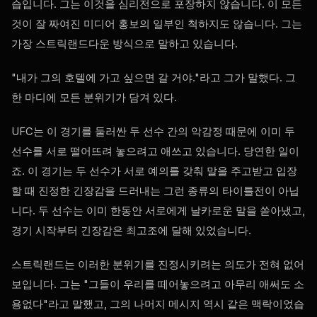
습입니다. 그는 이것을 심리전으로 포장하지 않습니다. 이 모든
것이 잘 짜여진 미디어 홍보의 일부인 척하지도 않습니다. 그는
가장 스트릭랜드다운 방식으로 말하고 있습니다.
"내가 그의 호텔에 가고 싶으면 갈 거야."라고 그가 말했다. 그
한 마디에 모든 분위기가 담겨 있다.
UFC는 이 경기를 둘러싼 두 선수 간의 악감정 때문에 이미 두
선수를 서로 떨어뜨려 놓으려고 애쓰고 있습니다. 당연한 일이
죠. 이 경기는 두 선수가 서로 예의를 갖춰 말을 주고받고 입장
할 때 진정한 긴장감을 드러내는 그런 종류의 타이틀전이 아닙
니다. 두 선수는 이미 한동안 서로에게 날카로운 말을 쏟아냈고,
경기 시작부터 긴장감은 최고조에 달해 있었습니다.
스트릭랜드는 이러한 분위기를 진정시키려는 의도가 전혀 없어
보입니다. 그는 "그들이 우리를 떼어놓으려고 아무리 애써도 소
용없다"라고 말했고, 그의 나머지 메시지 역시 같은 맥락이었습