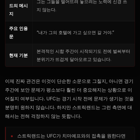
그는 그들을 떨어뜨려 놓으려는 노력에 신경 쓰
드의 메시
지 않는다.
지
주요 인용
“내가 그의 호텔에 가고 싶으면 갈 거야.”
문
본격적인 시합 주간이 시작되기도 전에 벌써부터
현재 기분
분위기가 뜨겁게 달아오르고 있습니다.
이제 진짜 관건은 이것이 단순한 소문으로 그칠지, 아니면 경기
주간에 보안 문제가 평소보다 훨씬 더 중요해지는 상황으로 이
어질지 여부입니다. UFC는 경기 시작 전에 문제가 생기는 것을
분명히 원하지 않습니다. 하지만 스트릭랜드는 그런 측면에 대
해서는 전혀 걱정하지 않는 듯합니다.
스트릭랜드는 UFC가 치마예프와의 접촉을 원한다면