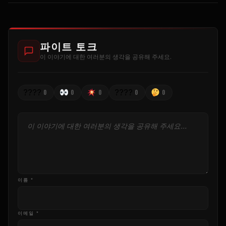
파이트 토크
이 이야기에 대한 여러분의 생각을 공유해 주세요.
????
????
0
0
0
0
0
이름 *
이메일 *