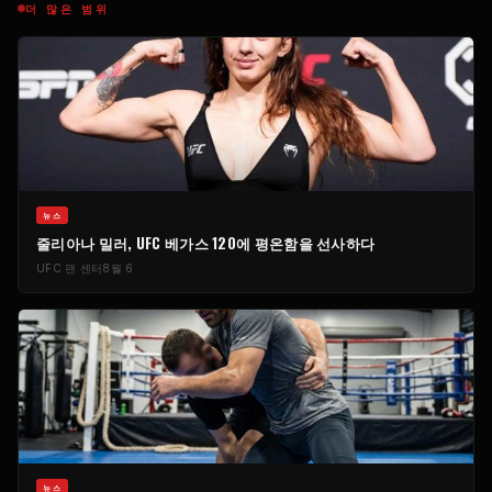
더 많은 범위
​뉴스
줄리아나 밀러, UFC 베가스 120에 평온함을 선사하다
UFC 팬 센터
8월 6
​뉴스