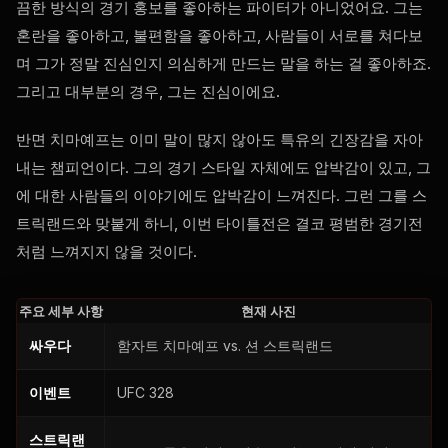
끔한 방식의 경기 홍보를 좋아하는 파이터가 아니었어요. 그는
혼란을 좋아하고, 불편함을 좋아하고, 사람들이 서로를 쳐다보
며 그가 정말 진심인지 의심하게 만드는 말을 하는 걸 좋아하죠.
그리고 대부분의 경우, 그는 진심이에요.
반면 치마예프는 이미 말이 많지 않아도 특유의 긴장감을 자아
내는 챔피언이다. 그의 경기 스타일 자체에도 압박감이 있고, 그
에 대한 사람들의 이야기에도 압박감이 느껴진다. 그런 그를 스
트릭랜드와 맞붙게 하니, 이번 타이틀전은 결코 평범한 경기전
처럼 느껴지지 않을 것이다.
주요 세부 사항
현재 사진
싸우다
함자트 치마예프 vs. 션 스트릭랜드
이벤트
UFC 328
스트릭랜