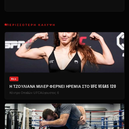
ΠΕΡΙΣΣΌΤΕΡΗ ΚΆΛΥΨΗ
NΈΑ
Η ΤΖΟΥΛΙΆΝΑ ΜΊΛΕΡ ΦΈΡΝΕΙ ΗΡΕΜΊΑ ΣΤΟ UFC VEGAS 120
Κέντρο Οπαδών UFC
Αύγουστος 6