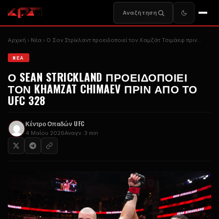
Αναζήτηση
Αρχική
Nέα
Ο Σον Στρίκλαντ προειδοποιεί τον Χαμζάτ Τσιμάεφ πριν...
NΈΑ
Ο SEAN STRICKLAND ΠΡΟΕΙΔΟΠΟΙΕΊ
ΤΟΝ KHAMZAT CHIMAEV ΠΡΙΝ ΑΠΌ ΤΟ
UFC 328
Κέντρο Οπαδών UFC
4 Μαΐου 2026
Αναγν. 3 min