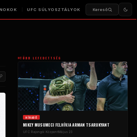
NOKOK
UFC
SÚLYOSZTÁLYOK
Kereső
TÖBB LEFEDETTSÉG
HÍRADÓ
MIKEY MUSUMECI FELHÍVJA ARMAN TSARUKYANT
UFC
Rajongói Központ
Május 23