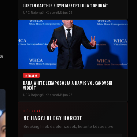
JUSTIN GAETHJE FIGYELMEZTETI ILIA TOPURIÁT
UFC
Rajongói Központ
Május 23
na
HÍRADÓ
DANA WHITE LEKAPCSOLJA A HAMIS VOLKANOVSKI
VIDEÓT
UFC
Rajongói Központ
Május 23
HÍRLEVÉL
NE HAGYJ KI EGY HARCOT
Breaking
hírek és elemzések, hetente kézbesítve.