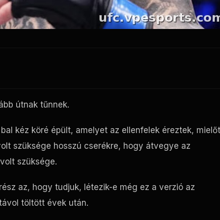
tább útnak tűnnek.
bal kéz köré épült, amelyet az ellenfelek éreztek, mielőt
volt szüksége hosszú cserékre, hogy átvegye az
 volt szüksége.
rész az, hogy tudjuk, létezik-e még ez a verzió az
ávol töltött évek után.