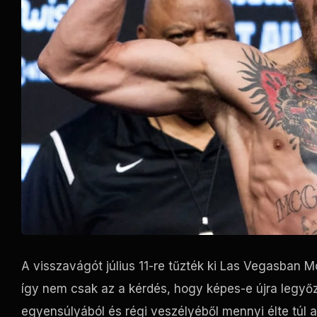
A visszavágót július 11-re tűzték ki Las Vegasban M
így nem csak az a kérdés, hogy képes-e újra legyőz
egyensúlyából és régi veszélyéből mennyi élte túl 