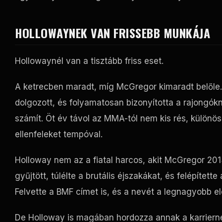
HOLLOWAYNEK VAN FRISSEBB MUNKÁJA
Hollowaynél van a tisztább friss eset.
A ketrecben maradt, míg McGregor kimaradt belőle. 
dolgozott, és folyamatosan bizonyította a rajong
számít. Öt év távol az MMA-tól nem kis rés, különö
ellenfeleket tempóval.
Holloway nem az a fiatal harcos, akit McGregor 201
gyűjtött, túlélte a brutális éjszakákat, és felépítet
Felvette a BMF címet is, és a nevét a legnagyobb el
De Holloway is magában hordozza annak a karriernek 