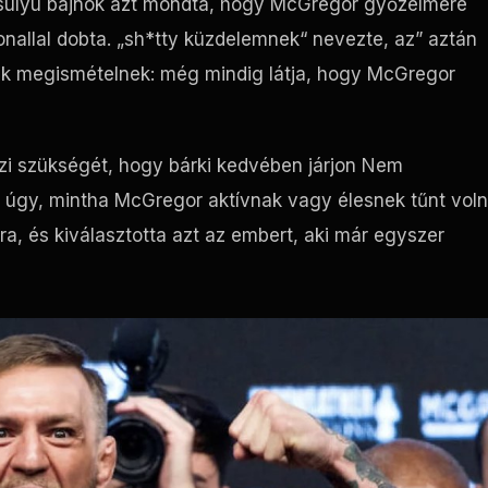
úlyú bajnok azt mondta, hogy McGregor győzelmére
allal dobta. „sh*tty küzdelemnek“ nevezte, az” aztán
ek megismételnek: még mindig látja, hogy McGregor
érzi szükségét, hogy bárki kedvében járjon Nem
 úgy, mintha McGregor aktívnak vagy élesnek tűnt vol
a, és kiválasztotta azt az embert, aki már egyszer