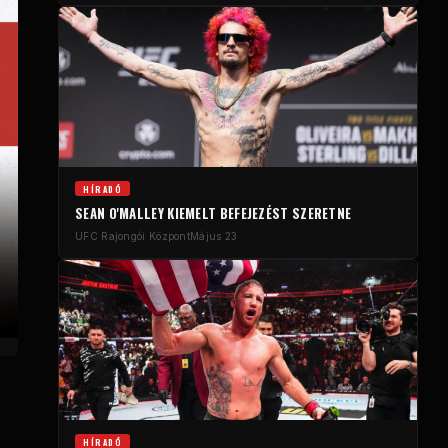
HÍRADÓ
SEAN O'MALLEY KIEMELT BEFEJEZÉST SZERETNE
UFC
Rajongói Központ
Május 23
HÍRADÓ