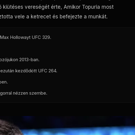
ő kiütéses vereségét érte, Amikor Topuria most
totta vele a ketrecet és befejezte a munkát.
i Max Hollowayt
UFC
329.
kozójukon 2013-ban.
y ezután kezdődött
UFC
264.
ben.
egorral nézzen szembe.