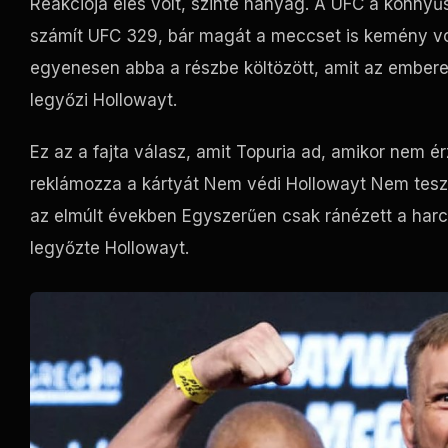
Reakciója éles volt, szinte hanyag. A
UFC
a könnyűs
számít
UFC
329, bár magát a meccset is kemény von
egyenesen abba a részbe költözött, amit az ember
legyőzi Hollowayt.
Ez az a fajta válasz, amit Topuria ad, amikor nem 
reklámozza a kártyát Nem védi Hollowayt Nem tesz
az elmúlt években Egyszerűen csak ránézett a harcr
legyőzte Hollowayt.