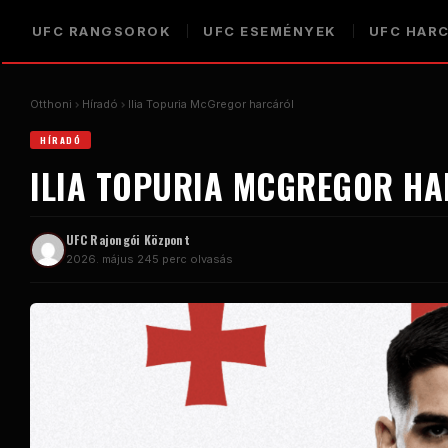
UFC
RANGSOROK
UFC
ESEMÉNYEK
UFC
HAR
Otthoni
Híradó
Ilia Topuria McGregor harcáról
HÍRADÓ
ILIA TOPURIA MCGREGOR H
UFC
Rajongói Központ
2026. május 24
5 perc olvasás