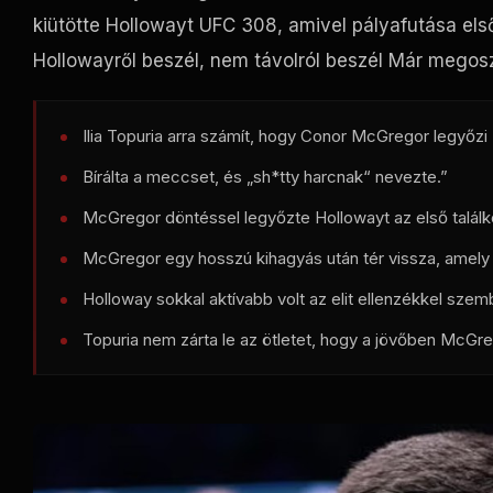
kiütötte Hollowayt
UFC
308, amivel pályafutása els
Hollowayről beszél, nem távolról beszél Már megosz
Ilia Topuria arra számít, hogy Conor McGregor legyőz
Bírálta a meccset, és „sh*tty harcnak“ nevezte.”
McGregor döntéssel legyőzte Hollowayt az első talál
McGregor egy hosszú kihagyás után tér vissza, amel
Holloway sokkal aktívabb volt az elit ellenzékkel szem
Topuria nem zárta le az ötletet, hogy a jövőben McGr