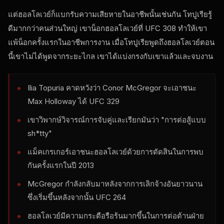
แต่ฮอลโลเวย์ก็แบกรับความเสียหายในอาชีพนั้นเช่นกัน โทปูเรียรู้
ดีมากกว่าคนส่วนใหญ่ เขาน็อกฮอลโลเวย์ที่
UFC
308 ทําให้เขา
แพ้น็อกครั้งแรกในอาชีพการงาน เมื่อโทปูเรียพูดถึงฮอลโลเวย์ตอน
นี้เขาไม่ได้พูดจากระยะไกล เขาได้แบ่งกรงกับเขาแล้วและจบงาน
Ilia Topuria คาดหวังว่า Conor McGregor จะเอาชนะ
Max Holloway ได้
UFC
329
เขาวิพากษ์วิจารณ์การจับคู่และเรียกมันว่า "การต่อสู้แบบ
sh*tty"
แม็คเกรเกอร์เอาชนะฮอลโลเวย์ด้วยการตัดสินในการพบ
กันครั้งแรกในปี 2013
McGregor กําลังกลับมาหลังจากการเลิกจ้างอันยาวนาน
ซึ่งเริ่มขึ้นหลังจากนั้น
UFC
264
ฮอลโลเวย์มีความกระตือรือร้นมากขึ้นในการต่อต้านฝ่าย