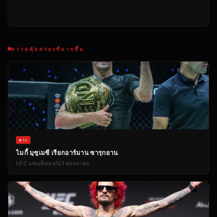
ความคุ้มครองที่มากขึ้น
ข่าว
ไมกี้ มูซูเมซี เรียกอาร์มาน ซารุกยาน
UFC
แฟนเซ็นเตอร์
23 พฤษภาคม