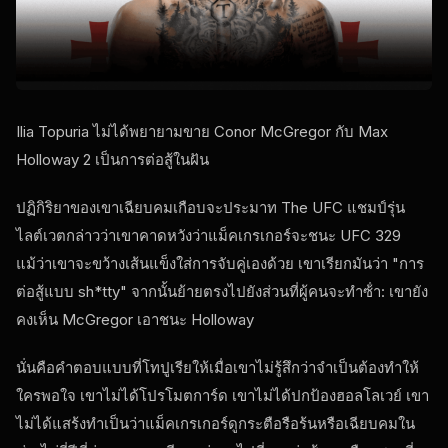
Ilia Topuria ไม่ได้พยายามขาย Conor McGregor กับ Max
Holloway 2 เป็นการต่อสู้ในฝัน
ปฏิกิริยาของเขาเฉียบคมเกือบจะประมาท The
UFC
แชมป์รุ่น
ไลต์เวตกล่าวว่าเขาคาดหวังว่าแม็คเกรเกอร์จะชนะ
UFC
329
แม้ว่าเขาจะขว้างเส้นแข็งใส่การจับคู่เองด้วย เขาเรียกมันว่า "การ
ต่อสู้แบบ sh*tty" จากนั้นย้ายตรงไปยังส่วนที่ผู้คนจะทําซ้ํา: เขายัง
คงเห็น McGregor เอาชนะ Holloway
นั่นคือคําตอบแบบที่โทปูเรียให้เมื่อเขาไม่รู้สึกว่าจําเป็นต้องทําให้
ใครพอใจ เขาไม่ได้โปรโมตการ์ด เขาไม่ได้ปกป้องฮอลโลเวย์ เขา
ไม่ได้แสร้งทําเป็นว่าแม็คเกรเกอร์ดูกระตือรือร้นหรือเฉียบคมใน