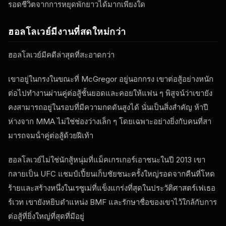
รอดชีวิตจากการหยุดพักยาวได้มากเพียงใด
ฮอลโลเวย์มีงานที่สดใหม่กว่า
ฮอลโลเวย์มีคดีล่าสุดที่สะอาดกว่า
เขาอยู่ในกรงในขณะที่ McGregor อยู่นอกกรง เขาต่อสู้อย่างหนัก
ต่อไปทํางานผ่านคู่ต่อสู้ชั้นยอดและคอยให้แฟน ๆ พิสูจน์ว่าเขายัง
คงสามารถอยู่ในรอบที่มีความกดดันสูงได้ นั่นเป็นสิ่งสําคัญ ห้าปี
ห่างจาก MMA ไม่ใช่ช่องว่างเล็ก ๆ โดยเฉพาะอย่างยิ่งกับคนที่สา
มารถจมน้ําคู่ต่อสู้ด้วยฝีเท้า
ฮอลโลเวย์ไม่ใช่นักสู้หนุ่มที่แม็คเกรเกอร์เอาชนะในปี 2013 เขา
กลายเป็น
UFC
แชมป์เปี้ยนเก็บชัยชนะครั้งใหญ่รอดจากคืนที่โหด
ร้ายและสร้างหนึ่งในเรซูเม่ที่แข็งแกร่งที่สุดในประวัติศาสตร์เฟเธอ
ร์เวท เขายังหยิบตําแหน่ง BMF และรักษาชื่อของเขาไว้ใกล้กับการ
ต่อสู้ที่ยิ่งใหญ่ที่สุดที่มีอยู่