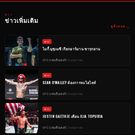
ข่าว
ข่าวเพิ่มเติม
→
ดูทั้งหมด
ข่าว
ไมกี้ มูซูเมซี เรียกอาร์มาน ซารุกยาน
UFC
แฟนเซ็นเตอร์
23 พฤษภาคม
ข่าว
SEAN O'MALLEY ต้องการจบไฮไลท์
UFC
แฟนเซ็นเตอร์
23 พฤษภาคม
ข่าว
JUSTIN GAETHJE เตือน ILIA TOPURIA
UFC
แฟนเซ็นเตอร์
23 พฤษภาคม