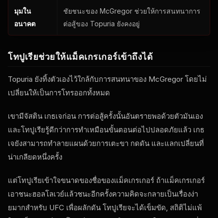
มุมใน
ชัยชนะของ McGregor ช่วยให้การสนทนาการ
อนาคต
ต่อสู้ของ Topuria ยังคงอยู่
โทปูเรียช่วยให้แม็คเกรเกอร์เข้าถึงได้
Topuria ยังทิ้งตัวเองไว้ใกล้กับการสนทนาของ McGregor โดยไม่
เปลี่ยนให้เป็นการโทรออกทั้งหมด
เขามีจัสติน เกธเจก่อน การต่อสู้ครั้งนั้นอันตรายพอด้วยตัวมันเอง
และโทปูเรียรู้ดีกว่าการทําเหมือนขั้นตอนต่อไปปลอดภัยแล้ว เกธ
เจยังสามารถทําลายแผนด้วยการเตะขา กดดัน และแลกเปลี่ยนที่
น่าเกลียดหนึ่งครั้ง
แต่โทปูเรียเข้าใจขนาดของชื่อของแม็คเกรเกอร์ ถ้าแม็คเกรเกอร์
เอาชนะฮอลโลเวย์แล้วชนะอีกครั้งความคิดจะกลายเป็นเรื่องง่า
ยมากสําหรับ
UFC
เพื่อผลักดัน โทปูเรียจะได้เข็มขัด, สถิติไม่แพ้