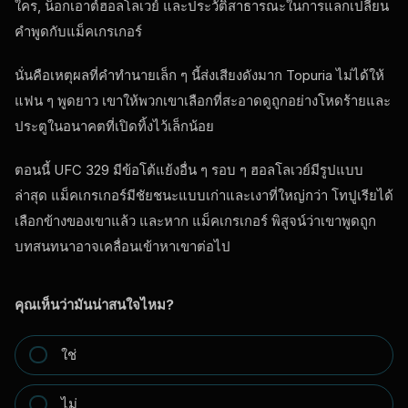
ใคร, น็อกเอาต์ฮอลโลเวย์ และประวัติสาธารณะในการแลกเปลี่ยน
คําพูดกับแม็คเกรเกอร์
นั่นคือเหตุผลที่คําทํานายเล็ก ๆ นี้ส่งเสียงดังมาก Topuria ไม่ได้ให้
แฟน ๆ พูดยาว เขาให้พวกเขาเลือกที่สะอาดดูถูกอย่างโหดร้ายและ
ประตูในอนาคตที่เปิดทิ้งไว้เล็กน้อย
ตอนนี้
UFC
329 มีข้อโต้แย้งอื่น ๆ รอบ ๆ ฮอลโลเวย์มีรูปแบบ
ล่าสุด แม็คเกรเกอร์มีชัยชนะแบบเก่าและเงาที่ใหญ่กว่า โทปูเรียได้
เลือกข้างของเขาแล้ว และหาก แม็คเกรเกอร์ พิสูจน์ว่าเขาพูดถูก
บทสนทนาอาจเคลื่อนเข้าหาเขาต่อไป
คุณเห็นว่ามันน่าสนใจไหม?
ใช่
ไม่