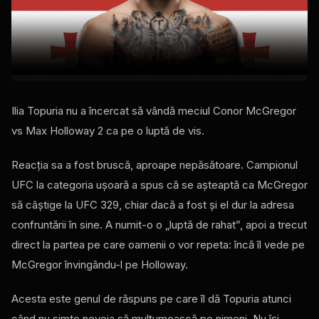
Ilia Topuria nu a încercat să vândă meciul Conor McGregor
vs Max Holloway 2 ca pe o luptă de vis.
Reacția sa a fost bruscă, aproape nepăsătoare. Campionul
UFC la categoria ușoară a spus că se așteaptă ca McGregor
să câștige la UFC 329, chiar dacă a fost și el dur la adresa
confruntării în sine. A numit-o o „luptă de rahat”, apoi a trecut
direct la partea pe care oamenii o vor repeta: încă îl vede pe
McGregor învingându-l pe Holloway.
Acesta este genul de răspuns pe care îl dă Topuria atunci
când nu simte nevoia să mulțumească pe nimeni. Nu își