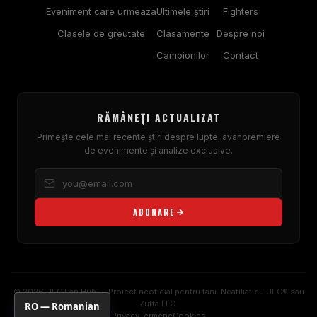
Eveniment care urmeaza
Ultimele ştiri
Fighters
Clasele de greutate
Clasamente
Despre noi
Campionilor
Contact
RĂMÂNEȚI ACTUALIZAT
Primește cele mai recente știri despre lupte, avanpremiere
de evenimente și analize exclusive.
ABONARE
© 2026 UFC Fan Hub — Proiect neoficial pentru fani. Neafiliat cu UFC® sau
Zuffa LLC.
RO — Romanian
Privacy
Termene
Cookies