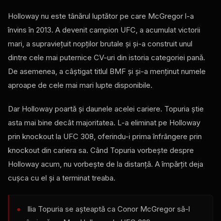
Holloway nu este tânărul luptător pe care McGregor l-a
învins în 2013. A devenit campion UFC, a acumulat victorii
mari, a supraviețuit nopților brutale și și-a construit unul
dintre cele mai puternice CV-uri din istoria categoriei pană.
De asemenea, a câștigat titlul BMF și și-a menținut numele
aproape de cele mai mari lupte disponibile.
Dar Holloway poartă și daunele acelei cariere. Topuria știe
asta mai bine decât majoritatea. L-a eliminat pe Holloway
prin knockout la UFC 308, oferindu-i prima înfrângere prin
knockout din cariera sa. Când Topuria vorbește despre
Holloway acum, nu vorbește de la distanță. A împărțit deja
cușca cu el și a terminat treaba.
Ilia Topuria se așteaptă ca Conor McGregor să-l