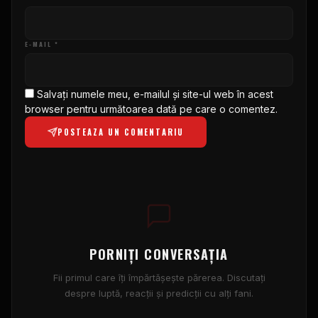
E-MAIL *
Salvați numele meu, e-mailul și site-ul web în acest
browser pentru următoarea dată pe care o comentez.
POSTEAZA UN COMENTARIU
PORNIȚI CONVERSAȚIA
Fii primul care îți împărtășește părerea. Discutați
despre luptă, reacții și predicții cu alți fani.