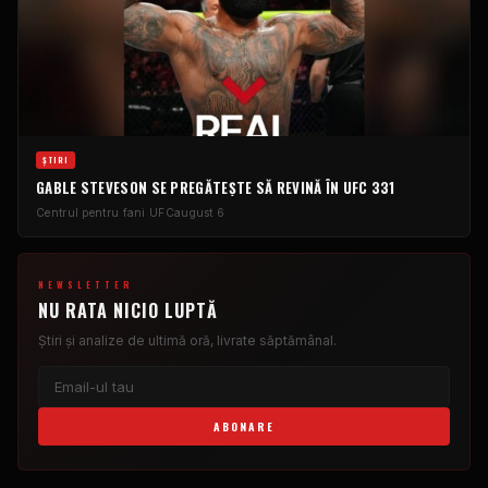
ŞTIRI
GABLE STEVESON SE PREGĂTEȘTE SĂ REVINĂ ÎN UFC 331
Centrul pentru fani UFC
august 6
NEWSLETTER
NU RATA NICIO LUPTĂ
Știri și analize de ultimă oră, livrate săptămânal.
ABONARE