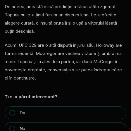
De aceea, această mică predicție a făcut atâta zgomot.
Topuria nu le-a ținut fanilor un discurs lung. Le-a oferit o
alegere curată, o insultă brutală și o ușă a viitorului lăsată
puțin deschisă.
Acum, UFC 329 are o altă dispută în jurul său. Holloway are
forma recentă. McGregor are vechea victorie și umbra mai
mare. Topuria și-a ales deja partea, iar dacă McGregor îi
dovedește dreptate, conversația s-ar putea îndrepta către
el în continuare.
Ți s-a părut interesant?
Da
Nu