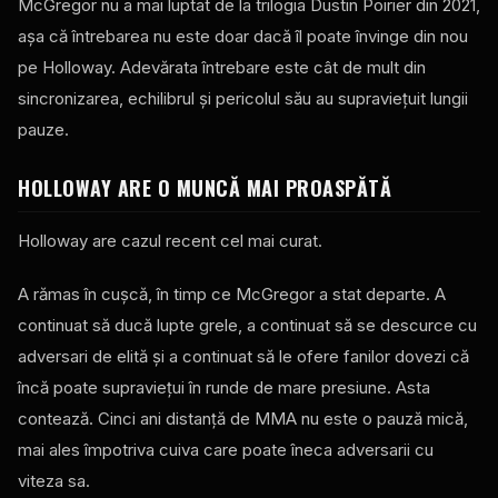
McGregor nu a mai luptat de la trilogia Dustin Poirier din 2021,
așa că întrebarea nu este doar dacă îl poate învinge din nou
pe Holloway. Adevărata întrebare este cât de mult din
sincronizarea, echilibrul și pericolul său au supraviețuit lungii
pauze.
HOLLOWAY ARE O MUNCĂ MAI PROASPĂTĂ
Holloway are cazul recent cel mai curat.
A rămas în cușcă, în timp ce McGregor a stat departe. A
continuat să ducă lupte grele, a continuat să se descurce cu
adversari de elită și a continuat să le ofere fanilor dovezi că
încă poate supraviețui în runde de mare presiune. Asta
contează. Cinci ani distanță de MMA nu este o pauză mică,
mai ales împotriva cuiva care poate îneca adversarii cu
viteza sa.