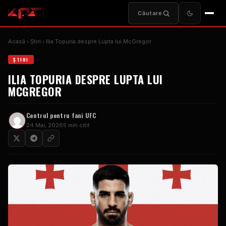
Căutare
Acasă
Ştiri
Ilia Topuria despre Lupta lui McGregor
ŞTIRI
ILIA TOPURIA DESPRE LUPTA LUI
MCGREGOR
Centrul pentru fani UFC
24 Mai, 2026
5 min citit