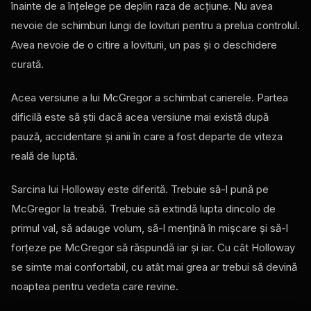
înainte de a înțelege pe deplin raza de acțiune. Nu avea
nevoie de schimburi lungi de lovituri pentru a prelua controlul.
Avea nevoie de o citire a loviturii, un pas și o deschidere
curată.
Acea versiune a lui McGregor a schimbat carierele. Partea
dificilă este să știi dacă acea versiune mai există după
pauză, accidentare și anii în care a fost departe de viteza
reală de luptă.
Sarcina lui Holloway este diferită. Trebuie să-l pună pe
McGregor la treabă. Trebuie să extindă lupta dincolo de
primul val, să adauge volum, să-l mențină în mișcare și să-l
forțeze pe McGregor să răspundă iar și iar. Cu cât Holloway
se simte mai confortabil, cu atât mai grea ar trebui să devină
noaptea pentru vedeta care revine.