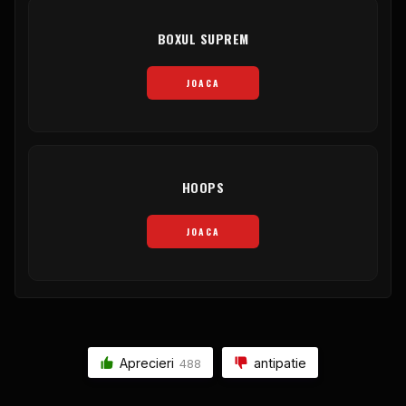
BOXUL SUPREM
JOACA
HOOPS
JOACA
Aprecieri
antipatie
488