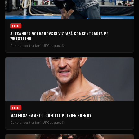
ŞTIRI
ALEXANDER VOLKANOVSKI VIZEAZĂ CONCENTRAREA PE
WRESTLING
Centrul pentru fani UFC
august 6
ŞTIRI
MATEUSZ GAMROT CREDITE POIRIER ENERGY
Centrul pentru fani UFC
august 6