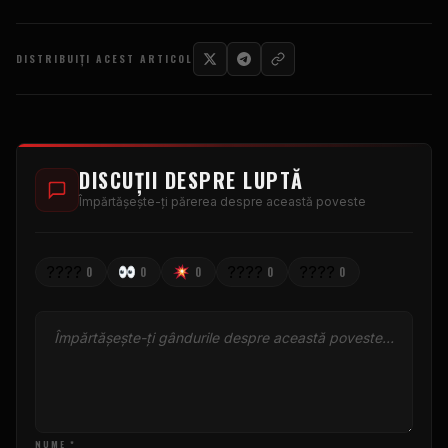
DISTRIBUIȚI ACEST ARTICOL
DISCUȚII DESPRE LUPTĂ
Împărtășește-ți părerea despre această poveste
????
????
????
0
0
0
0
0
NUME *