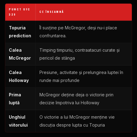
PUNCT UFC
CE ÎNSEAMNĂ
329
Topuria
Îl susține pe McGregor, deși nu-i place
prediction
confruntarea.
Calea
Timping timpuriu, contraatacuri curate și
McGregor
pericol de stânga
Calea
Presiune, activitate și prelungirea luptei în
Holloway
runde mai profunde
Prima
McGregor deține deja o victorie prin
luptă
decizie împotriva lui Holloway
Unghiul
O victorie a lui McGregor menține vie
viitorului
discuția despre lupta cu Topuria