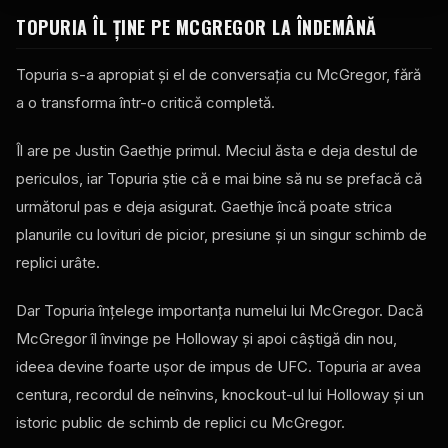
TOPURIA ÎL ȚINE PE MCGREGOR LA ÎNDEMÂNĂ
Topuria s-a apropiat și el de conversația cu McGregor, fără
a o transforma într-o critică completă.
Îl are pe Justin Gaethje primul. Meciul ăsta e deja destul de
periculos, iar Topuria știe că e mai bine să nu se prefacă că
următorul pas e deja asigurat. Gaethje încă poate strica
planurile cu lovituri de picior, presiune și un singur schimb de
replici urâte.
Dar Topuria înțelege importanța numelui lui McGregor. Dacă
McGregor îl învinge pe Holloway și apoi câștigă din nou,
ideea devine foarte ușor de impus de UFC. Topuria ar avea
centura, recordul de neînvins, knockout-ul lui Holloway și un
istoric public de schimb de replici cu McGregor.