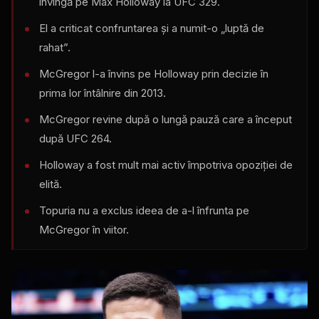
învingă pe Max Holloway la UFC 329.
El a criticat confruntarea și a numit-o „luptă de
rahat”.
McGregor l-a învins pe Holloway prin decizie în
prima lor întâlnire din 2013.
McGregor revine după o lungă pauză care a început
după UFC 264.
Holloway a fost mult mai activ împotriva opoziției de
elită.
Topuria nu a exclus ideea de a-l înfrunta pe
McGregor în viitor.