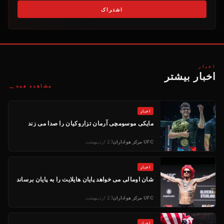
اشتراک
اخبار
اخبار بیشتر
→
مشاهده همه
اخبار
مایکی موسومچی آرمان تزاروکیان را صدا می زند
UFC
مرکز هواداران
23 اردیبهشت
اخبار
شان اومالی می خواهد پایان هایلایت را به پایان برساند
UFC
مرکز هواداران
23 اردیبهشت
اخبار