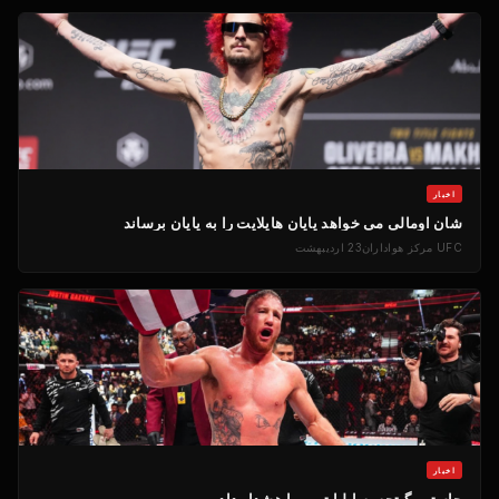
اخبار
شان اومالی می خواهد پایان هایلایت را به پایان برساند
UFC
مرکز هواداران
23 اردیبهشت
اخبار
جاستین گیتجه به ایلیا توپوریا هشدار داد