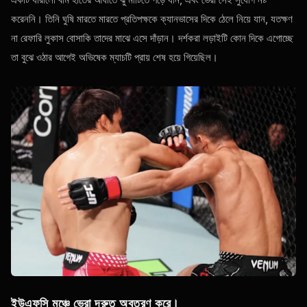
করেননি। তিনি ঘুষি মারতে মারতে প্রতিপক্ষকে ক্যানভাসের দিকে ঠেলে নিয়ে যান, যতক্ষণ
না রেফারি লুকাস বোসাকি তাদের মাঝে এসে দাঁড়ান। দর্শকরা লড়াইটি কোন দিকে এগোচ্ছে
তা বুঝে ওঠার আগেই অভিষেক ম্যাচটি প্রায় শেষ হয়ে গিয়েছিল।
ইউএফসি মঞ্চে ভেরা দ্রুত অবতরণ করে।