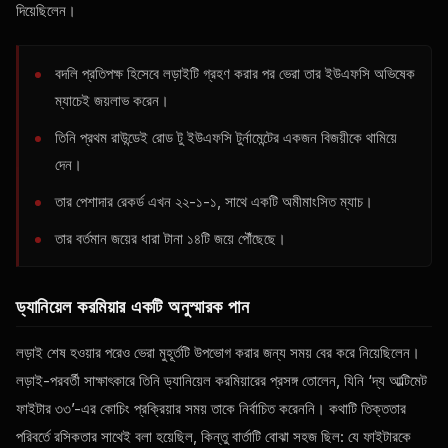
দিয়েছিলেন।
বদলি প্রতিপক্ষ হিসেবে লড়াইটি গ্রহণ করার পর ভেরা তার ইউএফসি অভিষেক
ম্যাচেই জয়লাভ করেন।
তিনি প্রথম রাউন্ডেই রোড টু ইউএফসি টুর্নামেন্টের একজন বিজয়ীকে থামিয়ে
দেন।
তার পেশাদার রেকর্ড এখন ২২-১-১, সাথে একটি অমীমাংসিত ম্যাচ।
তার বর্তমান জয়ের ধারা টানা ১৪টি জয়ে পৌঁছেছে।
ড্যানিয়েল করমিয়ার একটি অনুস্মারক পান
লড়াই শেষ হওয়ার পরেও ভেরা মুহূর্তটি উপভোগ করার জন্য সময় বের করে নিয়েছিলেন।
লড়াই-পরবর্তী সাক্ষাৎকারে তিনি ড্যানিয়েল করমিয়ারের প্রসঙ্গ তোলেন, যিনি ‘দ্য আল্টিমেট
ফাইটার ৩৩’-এর কোচিং প্রক্রিয়ার সময় তাকে নির্বাচিত করেননি। কথাটি তিক্ততার
পরিবর্তে রসিকতার সাথেই বলা হয়েছিল, কিন্তু বার্তাটি বোঝা সহজ ছিল: যে ফাইটারকে