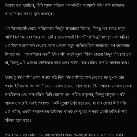
উপেক্ষা করা হয়েছিল, তিনি প্রথম রাউন্ডের নকআউটের মাধ্যমেই ইউএফসি দর্শকদের
কাছে নিজের পরিচয় তুলে ধরেছেন।
এই বিশেষত্বটি ভেরার অভিষেককে কিছুটা স্বতন্ত্রতা দিয়েছে, কিন্তু এই জয়ের জন্য
অতিরিক্ত প্রচারের প্রয়োজন নেই। ফেদারওয়েট বিভাগটি প্রতিদ্বন্দ্বিতাপূর্ণ এবং কঠিন।
এই বিভাগে মনোযোগ দেওয়ার আগে একজন নতুন প্রতিযোগীকে সাধারণত বেশ কয়েকবার
জিততে হয়। ম্যাকাউয়ের একটি ইউএফসি কার্ডে দ্রুত ফিনিশ কোনো কিছুর নিশ্চয়তা দেয়
না, কিন্তু এটি একজন ফাইটারকে দ্রুত শুরুর লাইন থেকে বেরিয়ে আসতে সাহায্য করে।
‘রোড টু ইউএফসি’ থেকে পাওয়া গতি নিয়ে ইউএফসিতে যোগ দেওয়ার পর ঝু-কে তার
প্রথম ইউএফসি ফলাফলটি বেদনাদায়কভাবে মেনে নিতে হবে। তিনি আক্রমণাত্মকভাবে শুরু
করেছিলেন এবং মনে হচ্ছিল তিনি ভেরাকে বেশ খাটিয়ে ছাড়বেন, কিন্তু আক্রমণ-পাল্টা
আক্রমণের সেই একই প্রবণতা একটি সুযোগ তৈরি করে দেয়, যা তার খেলার ইতি ঘটায়।
এই পর্যায়ে, একটি সম্ভাবনাময় অভিষেক কয়েক সেকেন্ডের মধ্যেই একটি কঠিন শিক্ষায়
পরিণত হতে পারে।
ভেরার জন্য বড় কোনো চ্যালেঞ্জ জানানোর জন্য তাড়াহুড়ো করার বা এমন ভান করার