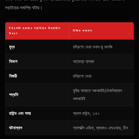
লড়াইয়ের সমাপ্তি ঘটায়।
ইউএফসি ম্যাকাও লড়াইয়ের বিস্তারিত
নিশ্চিত ফলাফল
বিবরণ
যুদ্ধ
রদ্রিগো ভেরা বনাম ঝু কাংজি
বিভাগ
অত্যন্ত হালকা
বিজয়ী
রদ্রিগো ভেরা
ঘুষির আঘাতে নকআউট/টেকনিক্যাল
পদ্ধতি
নকআউট
রাউন্ড এবং সময়
প্রথম রাউন্ড, ১:৫০
ঘটনাস্থল
গ্যালাক্সি এরিনা, ম্যাকাও এসএআর, চীন