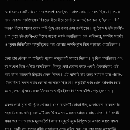
ভেরা যেভাবে এই প্রোমোশনে প্রবেশ করেছিলেন, তাতে কোনো নম্রতা ছিল না। তাকে
এমন একজন প্রতিপক্ষের বিরুদ্ধে ধীরে ধীরে রোস্টারে অন্তর্ভুক্ত করা হচ্ছিল না, যিনি
তখনও নিজের পায়ের তলার মাটি খুঁজে বের করার চেষ্টা করছিলেন। ঝু ‘রোড টু ইউএফসি’-
র মাধ্যমে ইউএফসি-তে নিজের জায়গা অর্জন করেছিলেন এবং অভিজ্ঞতা, স্থানীয় সমর্থন
ও প্রথম মিনিটটিকে অস্বস্তিকর করে তোলার আত্মবিশ্বাস নিয়ে লড়াইয়ে নেমেছিলেন।
ভেরা তার কৌশল না হারিয়েই প্রথম আক্রমণটি সামলে নিলেন। ঝু কিক মারছিলেন এবং
দৃঢ় সংকল্প নিয়ে এগিয়ে আসছিলেন, কিন্তু ভেরা ফেন্সের কাছে একটি টেকডাউনের চেষ্টা
করে তাকে আরেকটি চিন্তায় ফেলে দিলেন। এই ঘটনাটি তার জন্য সহায়ক হতে পারলেও,
টেকডাউনটি সফল করার কোনো প্রয়োজন ছিল না। লড়াইটি যখন খোলা জায়গায় ফিরে
এলো, তখন ঝু আর কেবল নিজের শর্তে স্ট্রাইকিং বিনিময়ে ঝাঁপিয়ে পড়ছিলেন না।
এরপর ভেরা সুযোগটা খুঁজে পেলেন। শেষ আঘাতটি কোনো দীর্ঘ, এলোমেলো আক্রমণের
মধ্য দিয়ে আসেনি। বরং এটি এসেছিল এমন একজন যোদ্ধার কাছ থেকে, যিনি যথেষ্ট
সময় ধরে শান্ত থেকে দূরত্ব তৈরি হওয়ার মুহূর্তে ঝুকে নিখুঁতভাবে আঘাত করতে সক্ষম
হন। একটি বাম হাতের ঘুষিই লড়াইয়ের মোড় ঘুরিয়ে দেয় এবং তার পরের আঘাতটিই