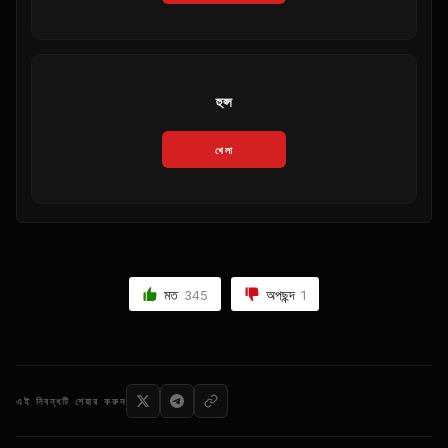
হুপ্স
খেলা
মত
অপছন্দ
345
1
এই নিবন্ধটি শেয়ার করুন