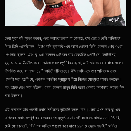
ভেরা সুযোগটি গ্রহণ করেন, এবং নবাগত তকমা যা বোঝায়, তার চেয়েও বেশি অভিজ্ঞতা
নিয়ে তিনি এসেছিলেন। ইউএফসি ম্যাকাউ-এর আগে থেকেই তিনি একজন পোড়খাওয়া
পেশাদার ছিলেন, এবং ঝু-এর বিরুদ্ধে এই জয় তার রেকর্ডকে একটি নো-কন্টেস্টসহ
২২-১-১-এ উন্নীত করে। আরও গুরুত্বপূর্ণ বিষয় হলো, এটি তার জয়ের ধারাকে আরও
দীর্ঘায়িত করে, যা এখন ১৪টি ফাইটে দাঁড়িয়েছে। ইউএফসি-তে তার অভিষেক দেখে
এমনটা মনে হয়নি যে, একজন ফাইটার স্নায়ুচাপ নিয়ে নিজের যোগ্যতা যাচাই করছেন।
বরং তাকে দেখে মনে হচ্ছিল, এমন একজন মানুষ যিনি দরজা খোলার অপেক্ষায় অনেক দিন
ধরে ছিলেন।
এই ফলাফল তার পরবর্তী ম্যাচ নির্বাচনের দৃষ্টিভঙ্গি বদলে দেবে। ভেরা এখন আর ঝু-এর
অভিষেক ম্যাচ সম্পূর্ণ করার জন্য শেষ মুহূর্তে আনা সেই বদলি খেলোয়াড় নন। তিনিই
সেই ফেদারওয়েট, যিনি ম্যাকাউতে প্রবেশ করে মাত্র ১১০ সেকেন্ডে লড়াইটি থামিয়ে