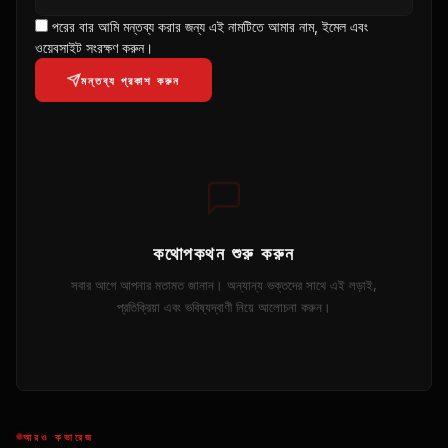
পরের বার আমি মন্তব্য করার জন্য এই নামটিতে আমার নাম, ইমেল এবং
ওয়েবসাইট সংরক্ষণ করুন।
মন্তব্য প্রকাশ করুন
কথোপকথন শুরু করুন
সবার আগে আপনার মতামত জানান। অন্যান্য ভক্তদের সাথে এই লড়াই,
প্রতিক্রিয়া এবং ভবিষ্যদ্বাণী নিয়ে আলোচনা করুন।
আরও কভারেজ