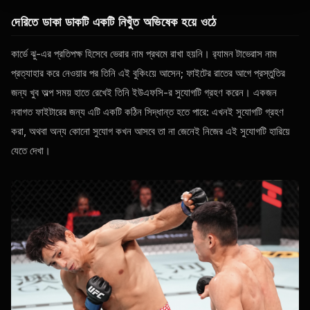
দেরিতে ডাকা ডাকটি একটি নিখুঁত অভিষেক হয়ে ওঠে
কার্ডে ঝু-এর প্রতিপক্ষ হিসেবে ভেরার নাম প্রথমে রাখা হয়নি। র‍্যামন টাভেরাস নাম
প্রত্যাহার করে নেওয়ার পর তিনি এই বুকিংয়ে আসেন; ফাইটের রাতের আগে প্রস্তুতির
জন্য খুব অল্প সময় হাতে রেখেই তিনি ইউএফসি-র সুযোগটি গ্রহণ করেন। একজন
নবাগত ফাইটারের জন্য এটি একটি কঠিন সিদ্ধান্ত হতে পারে: এখনই সুযোগটি গ্রহণ
করা, অথবা অন্য কোনো সুযোগ কখন আসবে তা না জেনেই নিজের এই সুযোগটি হারিয়ে
যেতে দেখা।