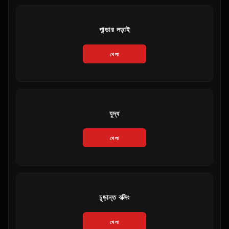
পান্ডার লড়াই
খেলা
যুদ্ধ
খেলা
চূড়ান্ত বক্সিং
খেলা