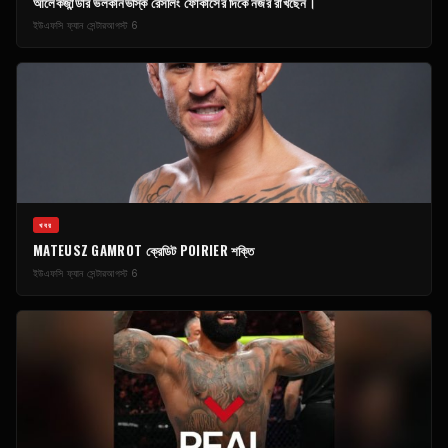
আলেকজান্ডার ভলকানভস্কি রেসলিং ফোকাসের দিকে নজর রাখছেন।
ইউএফসি ফ্যান সেন্টার
আগস্ট 6
খবর
MATEUSZ GAMROT ক্রেডিট POIRIER শক্তি
ইউএফসি ফ্যান সেন্টার
আগস্ট 6