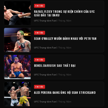
TIN TỨC
RAFAEL FIZIEV TRONG SỰ KIỆN CHÍNH CỦA
UFC
GIẢI ĐẤU TẠI BAKU
UFC
Trung tâm Fan
5 Tháng Năm
TIN TỨC
SEAN O'MALLEY MUỐN ĐÁNH NHAU VỚI PETR YAN
UFC
Trung tâm Fan
5 Tháng Năm
TIN TỨC
BENEIL DARIUSH SAU THẤT BẠI
UFC
Trung tâm Fan
5 Tháng Năm
TIN TỨC
ALEX PEREIRA ĐANG ỦNG HỘ SEAN STRICKLAND
UFC
Trung tâm Fan
5 Tháng Năm