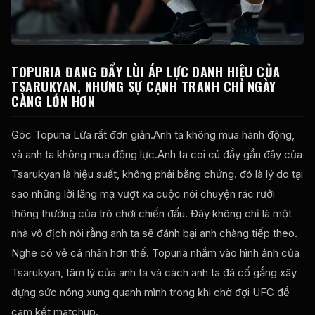
TOPURIA ĐANG ĐẨY LÙI ÁP LỰC DANH HIỆU CỦA
TSARUKYAN, NHƯNG SỰ CẠNH TRANH CHỈ NGÀY
CÀNG LỚN HƠN
Góc Topuria Lừa rất đơn giản.Anh ta không mua hành động,
và anh ta không mua động lực.Anh ta coi cú đẩy gần đây của
Tsarukyan là hiệu suất, không phải bằng chứng. đó là lý do tại
sao những lời lăng mạ vượt xa cuộc nói chuyện rác rưởi
thông thường của trò chơi chiến đấu. Đây không chỉ là một
nhà vô địch nói rằng anh ta sẽ đánh bại anh chàng tiếp theo.
Nghe có vẻ cá nhân hơn thế. Topuria nhắm vào hình ảnh của
Tsarukyan, tâm lý của anh ta và cách anh ta đã cố gắng xây
dựng sức nóng xung quanh mình trong khi chờ đợi
UFC
để
cam kết matchup.