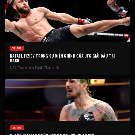
TIN TỨC
RAFAEL FIZIEV TRONG SỰ KIỆN CHÍNH CỦA
UFC
GIẢI ĐẤU TẠI
BAKU
UFC
Trung tâm Fan
5 Tháng Năm
TIN TỨC