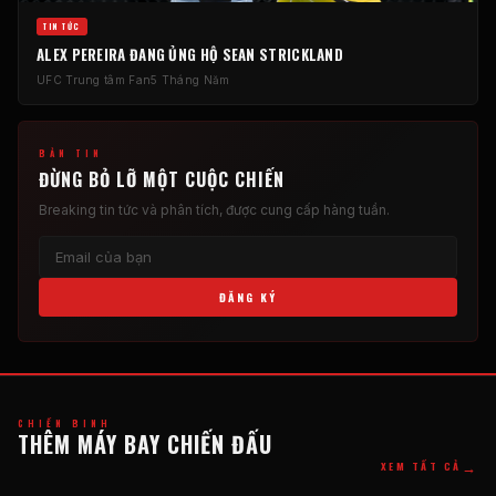
TIN TỨC
ALEX PEREIRA ĐANG ỦNG HỘ SEAN STRICKLAND
UFC
Trung tâm Fan
5 Tháng Năm
BẢN TIN
ĐỪNG BỎ LỠ MỘT CUỘC CHIẾN
Breaking
tin tức và phân tích, được cung cấp hàng tuần.
ĐĂNG KÝ
CHIẾN BINH
THÊM MÁY BAY CHIẾN ĐẤU
→
XEM TẤT CẢ