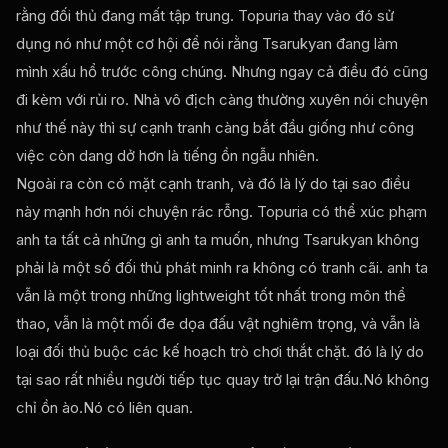
rằng đối thủ đang mất tập trung. Topuria thay vào đó sử
dụng nó như một cơ hội để nói rằng Tsarukyan đang làm
mình xấu hổ trước công chúng. Nhưng ngay cả điều đó cũng
đi kèm với rủi ro. Nhà vô địch càng thường xuyên nói chuyện
như thế này thì sự cạnh tranh càng bắt đầu giống như công
việc còn dang dở hơn là tiếng ồn ngẫu nhiên.
Ngoài ra còn có mặt cạnh tranh, và đó là lý do tại sao điều
này mạnh hơn nói chuyện rác rỗng. Topuria có thể xúc phạm
anh ta tất cả những gì anh ta muốn, nhưng Tsarukyan không
phải là một số đối thủ phát minh ra không có tranh cãi. anh ta
vẫn là một trong những lightweight tốt nhất trong môn thể
thao, vẫn là một mối đe dọa đấu vật nghiêm trọng, và vẫn là
loại đối thủ buộc các kế hoạch trò chơi thắt chặt. đó là lý do
tại sao rất nhiều người tiếp tục quay trở lại trận đấu.Nó không
chỉ ồn ào.Nó có liên quan.