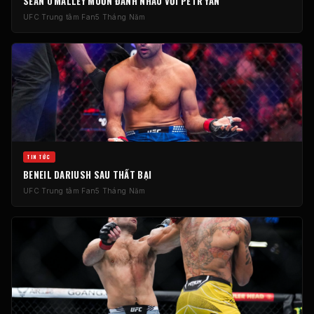
SEAN O'MALLEY MUỐN ĐÁNH NHAU VỚI PETR YAN
UFC
Trung tâm Fan
5 Tháng Năm
TIN TỨC
BENEIL DARIUSH SAU THẤT BẠI
UFC
Trung tâm Fan
5 Tháng Năm