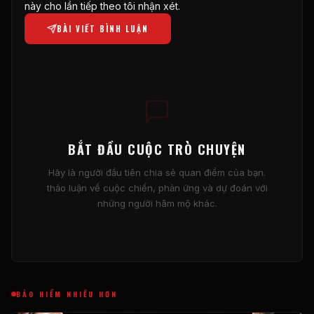
này cho lần tiếp theo tôi nhận xét.
BÀI VIẾT BÌNH LUẬN
BẮT ĐẦU CUỘC TRÒ CHUYỆN
Hãy là người đầu tiên chia sẻ quan điểm của bạn.
thảo luận về cuộc chiến, phản ứng và dự đoán với
những người hâm mộ khác.
BẢO HIỂM NHIỀU HƠN