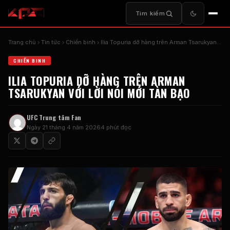
Tìm kiếm
Trang chủ
Tin tức
Chiến binh
Ilia Topuria dỡ hàng trên Arman Tsarukyan...
CHIẾN BINH
ILIA TOPURIA DỠ HÀNG TRÊN ARMAN
TSARUKYAN VỚI LỜI NÓI MỚI TÀN BẠO
UFC
Trung tâm Fan
Ngày 21 tháng 4 năm 2026
4 phút đọc