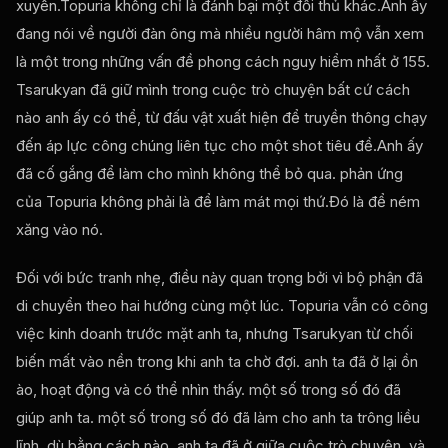
xuyên.Topuria không chỉ là đánh bại một đối thủ khác.Anh ấy
đang nói về người đàn ông mà nhiều người hâm mộ vẫn xem
là một trong những vấn đề phong cách nguy hiểm nhất ở 155.
Tsarukyan đã giữ mình trong cuộc trò chuyện bất cứ cách
nào anh ấy có thể, từ đấu vật xuất hiện để truyền thông chạy
đến áp lực công chúng liên tục cho một shot tiêu đề.Anh ấy
đã cố gắng để làm cho mình không thể bỏ qua. phản ứng
của Topuria không phải là để làm mát mọi thứ.Đó là để ném
xăng vào nó.
Đối với bức tranh nhẹ, điều này quan trọng bởi vì bộ phận đã
di chuyển theo hai hướng cùng một lúc. Topuria vẫn có công
việc kinh doanh trước mặt anh ta, nhưng Tsarukyan từ chối
biến mất vào nền trong khi anh ta chờ đợi. anh ta đã ở lại ồn
ào, hoạt động và có thể nhìn thấy. một số trong số đó đã
giúp anh ta. một số trong số đó đã làm cho anh ta trông liều
lĩnh. dù bằng cách nào, anh ta đã ở giữa cuộc trò chuyện, và