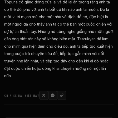
Topuria cố gắng đóng cửa lại và để lại ấn tượng rằng anh ta
có thể đối phó với anh ta bất cứ khi nào anh ta muốn. Đó là
một vị trí mạnh mẽ cho một nhà vô địch để có, đặc biệt là
một người đã cho thấy anh ta có thể bán một cuộc chiến với
sự tự tin thuần túy. Nhưng nó cũng nghe giống như một người
đàn ông biết tên này sẽ không biến mất. Tsarukyan đã làm
cho mình quá hiện diện cho điều đó. anh ta tiếp tục xuất hiện
trong cuộc trò chuyện tiêu đề, tiếp tục gắn mình với cốt
truyện nhẹ lớn nhất, và tiếp tục đẩy cho đến khi ai đó hoặc
đặt cuộc chiến hoặc công khai chuyển hướng nó một lần
nữa.
CHIA SẺ BÀI VIẾT NÀY