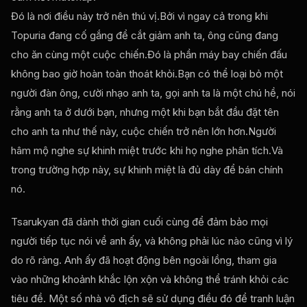
Đó là nơi điều này trở nên thú vị.Bởi vì ngay cả trong khi
Topuria đang cố gắng để cắt giảm anh ta, ông cũng đang
cho ăn cùng một cuộc chiến.Đó là phần máy bay chiến đấu
không bao giờ hoàn toàn thoát khỏi.Bạn có thể loại bỏ một
người đàn ông, cười nhạo anh ta, gọi anh ta là một chú hề, nói
rằng anh ta ở dưới bạn, nhưng một khi bạn bắt đầu đặt tên
cho anh ta như thế này, cuộc chiến trở nên lớn hơn.Người
hâm mộ nghe sự khinh miệt trước khi họ nghe phân tích.Và
trong trường hợp này, sự khinh miệt là đủ dày để bán chính
nó.
Tsarukyan đã dành thời gian cuối cùng để đảm bảo mọi
người tiếp tục nói về anh ấy, và không phải lúc nào cũng vì lý
do rõ ràng. Anh ấy đã hoạt động bên ngoài lồng, tham gia
vào những khoảnh khắc lộn xộn và không thể tránh khỏi các
tiêu đề. Một số nhà vô địch sẽ sử dụng điều đó để tranh luận