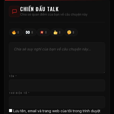
CHIẾN ĐẤU TALK
Chia sẻ quan điểm của bạn về câu chuyện này
0
0
0
0
0
TÊN *
THƯ ĐIỆN TỬ *
Lưu tên, email và trang web của tôi trong trình duyệt