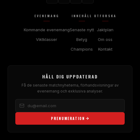
EVENEMANG
INNEHÅLL
UTFORSKA
Kommande evenemang
Senaste nytt
Jaktplan
Viktklasser
Betyg
Om oss
Champions
Kontakt
HÅLL DIG UPPDATERAD
Få de senaste matchnyheterna, förhandsvisningar av
evenemang och exklusiva analyser.
PRENUMERATION