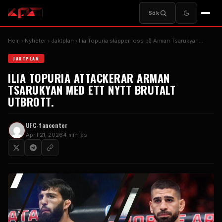
Sök
Hem
Nyheter
Jaktplan
Ilia Topuria släpper loss på Arman Tsarukyan…
JAKTPLAN
ILIA TOPURIA ATTACKERAR ARMAN
TSARUKYAN MED ETT NYTT BRUTALT
UTBROTT.
UFC-fancenter
April 21, 2026
4 min läs