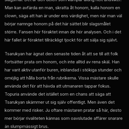
Man kan avfärda en man, skratta åt honom, kalla honom en
clown, säga att han är under ens värdighet, men när man väl
börjar namnge honom på det här sättet blir slagsmålet
större. Fansen hör föraktet innan de hör analysen. Och i det
här fallet är föraktet tillräckligt tjockt för att sälja sig självt.
Tsarukyan har ägnat den senaste tiden åt att se till att folk
fortsätter prata om honom, och inte alltid av rena skäl. Han
har varit aktiv utanför buren, inblandad i stökiga stunder och
omöjlig att hålla borta från rubrikerna. Vissa mästare skulle
använda det för att hävda att utmanaren tappar fokus.
Topuria använde det istället som en chans att säga att
Tsarukyan skämmer ut sig själv offentligt. Men även det
kommer med risker. Ju oftare mästaren pratar så här, desto
mer börjar rivaliteten kännas som oavslutade affärer snarare
än slumpmässigt brus.