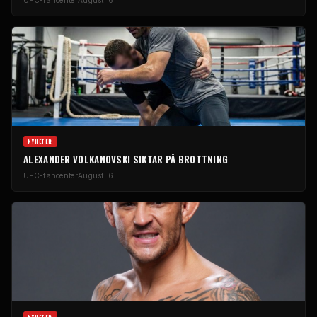
UFC-fancenter
Augusti 6
NYHETER
ALEXANDER VOLKANOVSKI SIKTAR PÅ BROTTNING
UFC-fancenter
Augusti 6