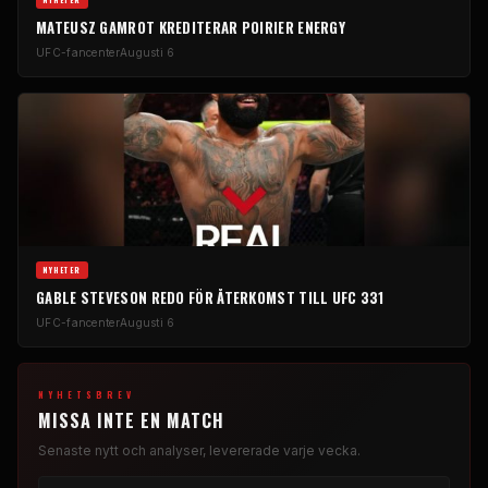
NYHETER
MATEUSZ GAMROT KREDITERAR POIRIER ENERGY
UFC-fancenter
Augusti 6
NYHETER
GABLE STEVESON REDO FÖR ÅTERKOMST TILL UFC 331
UFC-fancenter
Augusti 6
NYHETSBREV
MISSA INTE EN MATCH
Senaste nytt och analyser, levererade varje vecka.