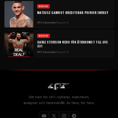
NYHETER
MATEUSZ GAMROT KREDITERAR POIRIER ENERGY
UFC-fancenter
Augusti 6
NYHETER
GABLE STEVESON REDO FÖR ÅTERKOMST TILL UFC
331
UFC-fancenter
Augusti 6
Ditt hem för UFC-nyheter, matchkort,
analyser och faninnehåll. Av fans, för fans.