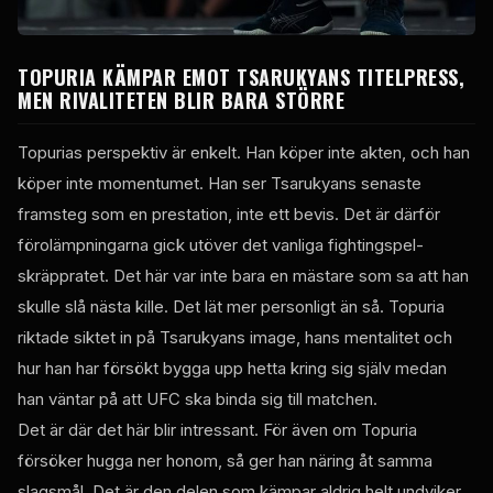
TOPURIA KÄMPAR EMOT TSARUKYANS TITELPRESS,
MEN RIVALITETEN BLIR BARA STÖRRE
Topurias perspektiv är enkelt. Han köper inte akten, och han
köper inte momentumet. Han ser Tsarukyans senaste
framsteg som en prestation, inte ett bevis. Det är därför
förolämpningarna gick utöver det vanliga fightingspel-
skräppratet. Det här var inte bara en mästare som sa att han
skulle slå nästa kille. Det lät mer personligt än så. Topuria
riktade siktet in på Tsarukyans image, hans mentalitet och
hur han har försökt bygga upp hetta kring sig själv medan
han väntar på att UFC ska binda sig till matchen.
Det är där det här blir intressant. För även om Topuria
försöker hugga ner honom, så ger han näring åt samma
slagsmål. Det är den delen som kämpar aldrig helt undviker.