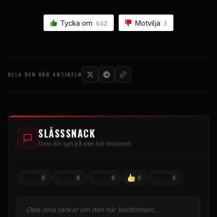
Tycka om
Motvilja
642
3
DELA DEN HÄR ARTIKELN
SLÅSSSNACK
Dela din syn på den här historien
????
????
????
????
0
0
0
0
0