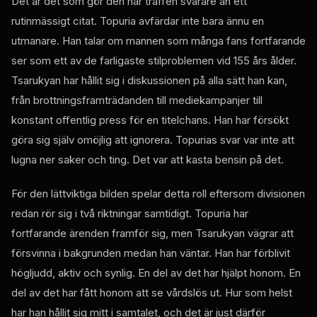
Det är det som gör den här träffen svårare än ett
rutinmässigt citat. Topuria avfärdar inte bara ännu en
utmanare. Han talar om mannen som många fans fortfarande
ser som ett av de farligaste stilproblemen vid 155 års ålder.
Tsarukyan har hållit sig i diskussionen på alla sätt han kan,
från brottningsframträdanden till mediekampanjer till
konstant offentlig press för en titelchans. Han har försökt
göra sig själv omöjlig att ignorera. Topurias svar var inte att
lugna ner saker och ting. Det var att kasta bensin på det.
För den lättviktiga bilden spelar detta roll eftersom divisionen
redan rör sig i två riktningar samtidigt. Topuria har
fortfarande ärenden framför sig, men Tsarukyan vägrar att
försvinna i bakgrunden medan han väntar. Han har förblivit
högljudd, aktiv och synlig. En del av det har hjälpt honom. En
del av det har fått honom att se vårdslös ut. Hur som helst
har han hållit sig mitt i samtalet, och det är just därför