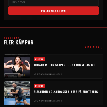
PRENUMERATION
JAKTPLAN
FLER KÄMPAR
→
VISA ALLA
NYHETER
JULIANA MILLER SKAPAR LUGN I UFC VEGAS 120
UFC-fancenter
Augusti 6
NYHETER
ALEXANDER VOLKANOVSKI SIKTAR PÅ BROTTNING
UFC-fancenter
Augusti 6