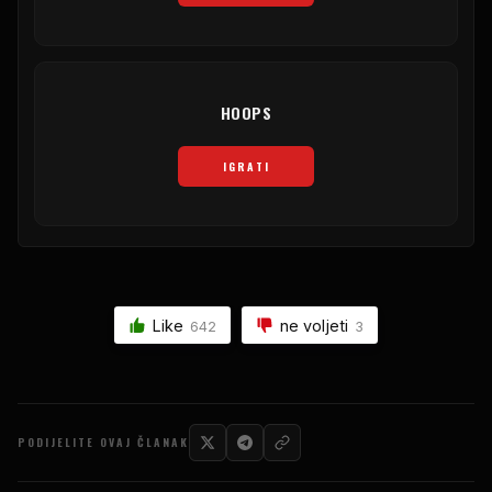
HOOPS
IGRATI
Like
ne voljeti
642
3
PODIJELITE OVAJ ČLANAK