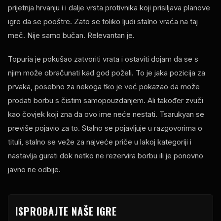
prijetnja hrvanju i i dalje vrsta protivnika koji prisiljava planove
igre da se pooštre. Zato se toliko ljudi stalno vraća na taj
meč. Nije samo bučan. Relevantan je.
Topuria je pokušao zatvoriti vrata i ostaviti dojam da se s
njim može obračunati kad god poželi. To je jaka pozicija za
prvaka, posebno za nekoga tko je već pokazao da može
prodati borbu s čistim samopouzdanjem. Ali također zvuči
kao čovjek koji zna da ovo ime neće nestati. Tsarukyan se
previše pojavio za to. Stalno se pojavljuje u razgovorima o
tituli, stalno se veže za najveće priče u lakoj kategoriji i
nastavlja gurati dok netko ne rezervira borbu ili je ponovno
javno ne odbije.
ISPROBAJTE NAŠE IGRE