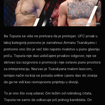
Ilia Topuria se više ne pretvara da je pristojan. UFC prvak u
lakoj kategoriji ponovno je zamahnuo Armanu Tsarukyanu i
pretvorio ono što je već bilo napeto rivalstvo u puno glasniju
priču. Topuria nije dao uobičajeni prvakov odgovor, nije se
skrivao iza razgovora o promociji i nije ostavio puno prostora
za interpretaciju. Nazvao je Tsarukyana malom lasicom,
ismijao način na koji se ponaša online i jasno dao do znanja
da ga ne vidi kao ravnopravnu prijetnju u diviziji.
To je ono što ovaj udarac čini težim od rutinskog citata.
Topuria ne samo da odbacuje još jednog kandidata. On