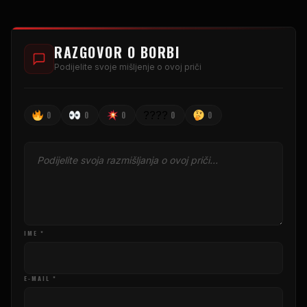
RAZGOVOR O BORBI
Podijelite svoje mišljenje o ovoj priči
????
0
0
0
0
0
IME *
E-MAIL *