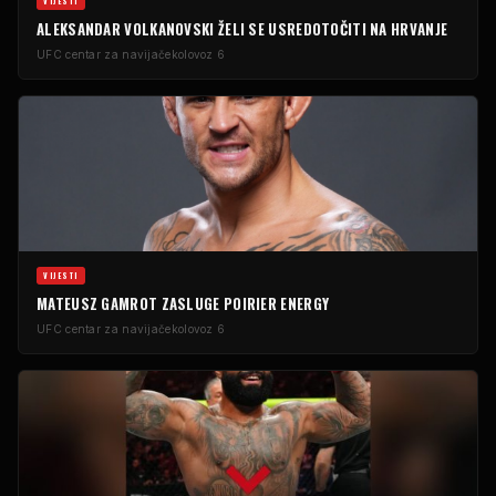
VIJESTI
ALEKSANDAR VOLKANOVSKI ŽELI SE USREDOTOČITI NA HRVANJE
UFC centar za navijače
kolovoz 6
VIJESTI
MATEUSZ GAMROT ZASLUGE POIRIER ENERGY
UFC centar za navijače
kolovoz 6