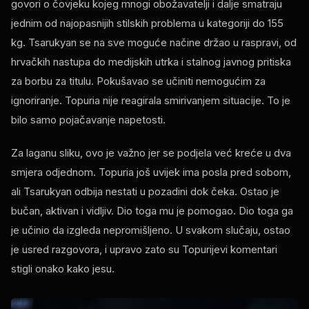
govori o čovjeku kojeg mnogi obožavatelji i dalje smatraju
jednim od najopasnijih stilskih problema u kategoriji do 155
kg. Tsarukyan se na sve moguće načine držao u raspravi, od
hrvačkih nastupa do medijskih utrka i stalnog javnog pritiska
za borbu za titulu. Pokušavao se učiniti nemogućim za
ignoriranje. Topuria nije reagirala smirivanjem situacije. To je
bilo samo pojačavanje napetosti.
Za laganu sliku, ovo je važno jer se podjela već kreće u dva
smjera odjednom. Topuria još uvijek ima posla pred sobom,
ali Tsarukyan odbija nestati u pozadini dok čeka. Ostao je
bučan, aktivan i vidljiv. Dio toga mu je pomogao. Dio toga ga
je učinio da izgleda nepromišljeno. U svakom slučaju, ostao
je usred razgovora, i upravo zato su Topurijevi komentari
stigli onako kako jesu.