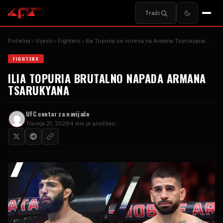
Traži
Početna
Vijesti
Fighters
Ilia Topuria se istresa na Armana Tsarukyana…
FIGHTERS
ILIA TOPURIA BRUTALNO NAPADA ARMANA
TSARUKYANA
UFC centar za navijače
Travnja 21, 2026
4 min je pročitao