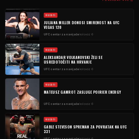
VIJESTI
JULIANA MILLER DONOSI SMIRENOST NA UFC
VEGAS 120
UFC centar za navijače
kolovoz 6
VIJESTI
ALEKSANDAR VOLKANOVSKI ŽELI SE
USREDOTOČITI NA HRVANJE
UFC centar za navijače
kolovoz 6
VIJESTI
MATEUSZ GAMROT ZASLUGE POIRIER ENERGY
UFC centar za navijače
kolovoz 6
VIJESTI
GABLE STEVESON SPREMAN ZA POVRATAK NA UFC
331
UFC centar za navijače
kolovoz 6