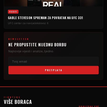
VIJESTI
GABLE STEVESON SPREMAN ZA POVRATAK NA UFC 331
UFC centar za navijače
kolovoz 6
NEWSLETTER
NE PROPUSTITE NIJEDNU BORBU
Najnovije vijesti i analize, tjedno.
PRETPLATA
FIGHTERS
VIŠE BORACA
→
POGLEDAJ SVE