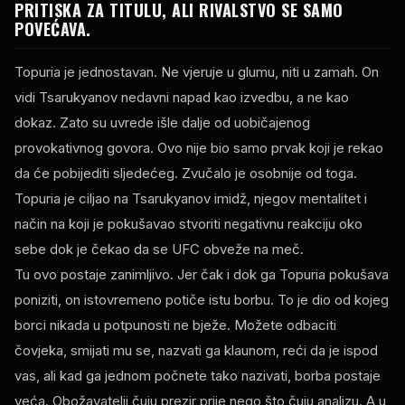
PRITISKA ZA TITULU, ALI RIVALSTVO SE SAMO
POVEĆAVA.
Topuria je jednostavan. Ne vjeruje u glumu, niti u zamah. On
vidi Tsarukyanov nedavni napad kao izvedbu, a ne kao
dokaz. Zato su uvrede išle dalje od uobičajenog
provokativnog govora. Ovo nije bio samo prvak koji je rekao
da će pobijediti sljedećeg. Zvučalo je osobnije od toga.
Topuria je ciljao na Tsarukyanov imidž, njegov mentalitet i
način na koji je pokušavao stvoriti negativnu reakciju oko
sebe dok je čekao da se UFC obveže na meč.
Tu ovo postaje zanimljivo. Jer čak i dok ga Topuria pokušava
poniziti, on istovremeno potiče istu borbu. To je dio od kojeg
borci nikada u potpunosti ne bježe. Možete odbaciti
čovjeka, smijati mu se, nazvati ga klaunom, reći da je ispod
vas, ali kad ga jednom počnete tako nazivati, borba postaje
veća. Obožavatelji čuju prezir prije nego što čuju analizu. A u