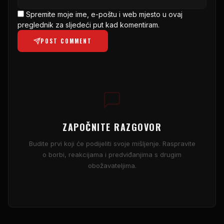
Spremite moje ime, e-poštu i web mjesto u ovaj
preglednik za sljedeći put kad komentiram.
POST COMMENT
ZAPOČNITE RAZGOVOR
Budite prvi koji će podijeliti svoje mišljenje. Raspravite
o borbi, reakcijama i predviđanjima s drugim
obožavateljima.