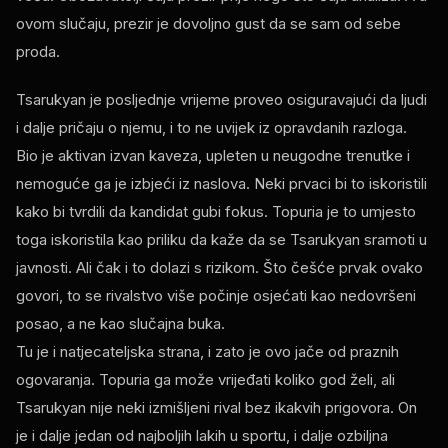
ovom slučaju, prezir je dovoljno gust da se sam od sebe
proda.
Tsarukyan je posljednje vrijeme proveo osiguravajući da ljudi
i dalje pričaju o njemu, i to ne uvijek iz opravdanih razloga.
Bio je aktivan izvan kaveza, upleten u neugodne trenutke i
nemoguće ga je izbjeći iz naslova. Neki prvaci bi to iskoristili
kako bi tvrdili da kandidat gubi fokus. Topuria je to umjesto
toga iskoristila kao priliku da kaže da se Tsarukyan sramoti u
javnosti. Ali čak i to dolazi s rizikom. Što češće prvak ovako
govori, to se rivalstvo više počinje osjećati kao nedovršeni
posao, a ne kao slučajna buka.
Tu je i natjecateljska strana, i zato je ovo jače od praznih
ogovaranja. Topuria ga može vrijeđati koliko god želi, ali
Tsarukyan nije neki izmišljeni rival bez ikakvih prigovora. On
je i dalje jedan od najboljih lakih u sportu, i dalje ozbiljna