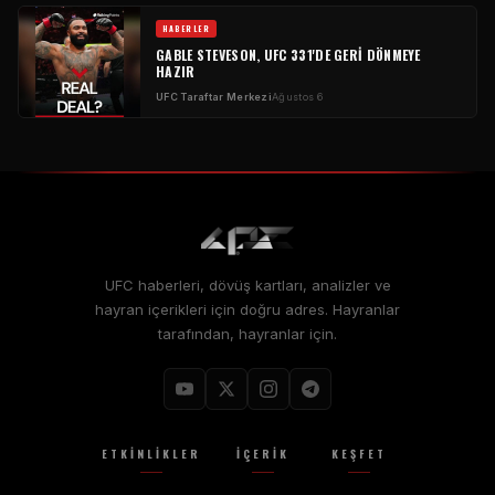
HABERLER
GABLE STEVESON, UFC 331'DE GERI DÖNMEYE
HAZIR
UFC Taraftar Merkezi
Ağustos 6
UFC haberleri, dövüş kartları, analizler ve
hayran içerikleri için doğru adres. Hayranlar
tarafından, hayranlar için.
ETKINLIKLER
İÇERIK
KEŞFET