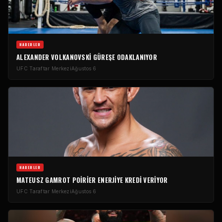
HABERLER
ALEXANDER VOLKANOVSKI GÜREŞE ODAKLANIYOR
UFC Taraftar Merkezi
Ağustos 6
HABERLER
MATEUSZ GAMROT POIRIER ENERJIYE KREDI VERIYOR
UFC Taraftar Merkezi
Ağustos 6