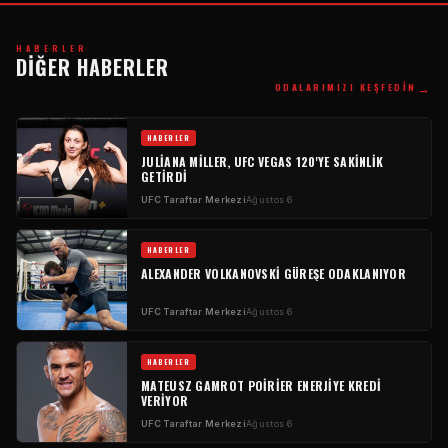
HABERLER
DIĞER HABERLER
→
ODALARIMIZI KEŞFEDIN
HABERLER
JULIANA MILLER, UFC VEGAS 120'YE SAKINLIK
GETIRDI
UFC Taraftar Merkezi
Ağustos 6
HABERLER
ALEXANDER VOLKANOVSKI GÜREŞE ODAKLANIYOR
UFC Taraftar Merkezi
Ağustos 6
HABERLER
MATEUSZ GAMROT POIRIER ENERJIYE KREDI
VERIYOR
UFC Taraftar Merkezi
Ağustos 6