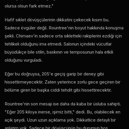
olursa olsun fark etmez."
Hafif sıklet dövüşçülerinin dikkatini çekecek kısım bu.
Sadece övgüler değil. Rountree'nin boyut hakkında konuşma
şekli. Chimaev'in sadece orta sıkletteki rakiplerini ezdiği için
tehlikeli olduğunu ima etmedi. Salonun içindeki vücutlar
büyüdükçe bile stilin, baskının ve temposunun hala etkili
olduğunu vurguladı.
Eğer bu doğruysa, 205'e geçiş garip bir deney gibi
hissettirmeyecektir. Zaten yeterince zorlu gece geçiren bir
bölüme giren bir başka ciddi tehdit gibi hissettirecektir.
Rountree'nin son mesajı ise daha da kaba bir üsluba sahipti.
"Eğer 205 kiloya inerse, işimiz bitti," dedi. Bu, olabilecek en
açık şeydi. Uzun uzun açıklama yok. Dikkatlice detaylı bir
anlatım yok. Sadece bir dövüşçünün bu durumun hoş