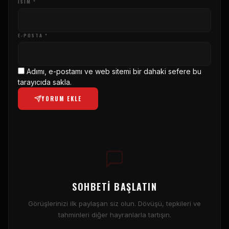
ISIM *
E-POSTA *
Adımı, e-postamı ve web sitemi bir dahaki sefere bu
tarayıcıda sakla.
YORUM EKLE
SOHBETI BAŞLATIN
Görüşlerinizi ilk paylaşan siz olun. Dövüşü, tepkileri ve
tahminleri diğer hayranlarla tartışın.