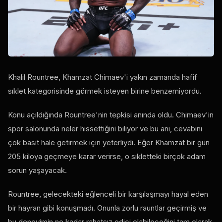
Khalil Rountree, Khamzat Chimaev'i yakın zamanda hafif
sıklet kategorisinde görmek isteyen birine benzemiyordu.
Konu açıldığında Rountree'nin tepkisi anında oldu. Chimaev'in
spor salonunda neler hissettiğini biliyor ve bu anı, cevabını
çok basit hale getirmek için yeterliydi. Eğer Khamzat bir gün
205 kiloya geçmeye karar verirse, o sıkletteki birçok adam
sorun yaşayacak.
Rountree, gelecekteki eğlenceli bir karşılaşmayı hayal eden
bir hayran gibi konuşmadı. Onunla zorlu rauntlar geçirmiş ve
bu deneyimin ne kadar rahatsız edici olabileceğini tam olarak