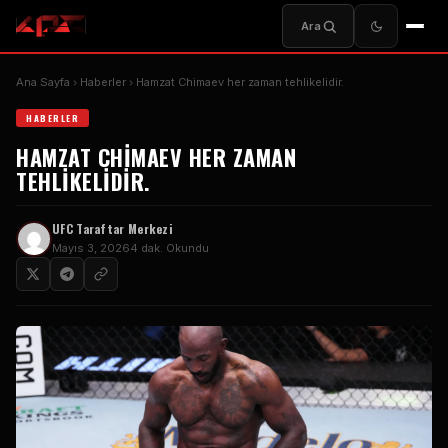
Ara
Ana Sayfa
Haberler
Hamzat Chimaev her zaman tehlikelidir.
HABERLER
HAMZAT CHIMAEV HER ZAMAN
TEHLIKELIDIR.
UFC Taraftar Merkezi
Mayıs 3, 2026
4 dak. Okundu