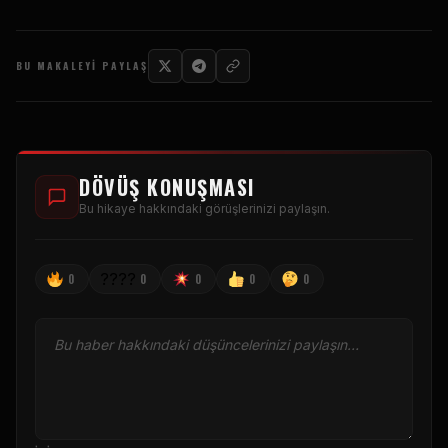
BU MAKALEYI PAYLAŞ
DÖVÜŞ KONUŞMASI
Bu hikaye hakkındaki görüşlerinizi paylaşın.
????
0
0
0
0
0