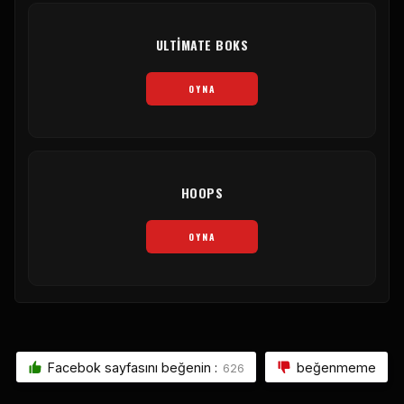
ULTIMATE BOKS
OYNA
HOOPS
OYNA
Facebok sayfasını beğenin :
beğenmeme
626