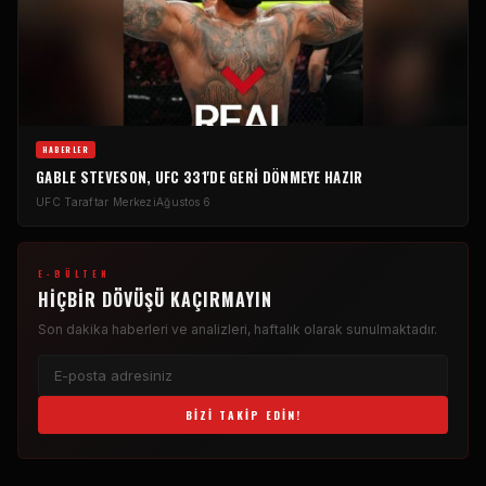
HABERLER
GABLE STEVESON, UFC 331'DE GERI DÖNMEYE HAZIR
UFC Taraftar Merkezi
Ağustos 6
E-BÜLTEN
HIÇBIR DÖVÜŞÜ KAÇIRMAYIN
Son dakika haberleri ve analizleri, haftalık olarak sunulmaktadır.
BIZI TAKIP EDIN!