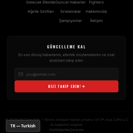
Gelecek Etkinlik
Güncel Haberler
Fighters
Ağırlık Sınıfları
Sıralamalar
Hakkımızda
Şampiyonlar
İletişim
GÜNCELLEME KAL
En son dövüş haberlerini, etkinlik önizlemelerini ve özel
analizleri takip edin.
BIZI TAKIP EDIN!
© 2026 UFC Fan Hub — Resmi olmayan hayran projesi. UFC® veya Zuffa LLC
ile bağlantılı değildir.
TR — Turkish
Gizlilik
Şartlar
Çerezler