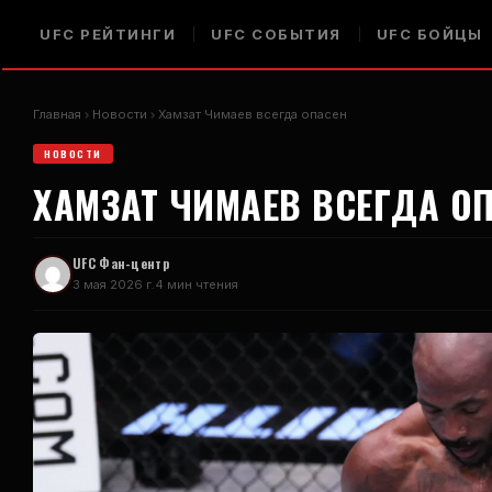
UFC
РЕЙТИНГИ
UFC
СОБЫТИЯ
UFC
БОЙЦЫ
Главная
Новости
Хамзат Чимаев всегда опасен
НОВОСТИ
ХАМЗАТ ЧИМАЕВ ВСЕГДА О
UFC
Фан-центр
3 мая 2026 г.
4 мин чтения