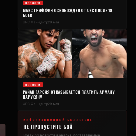
НОВОСТИ
МАКС ГРИФФИН ОСВОБОЖДЕН ОТ
UFC
ПОСЛЕ 19
БОЕВ
UFC
Фан-центр
29 мая
НОВОСТИ
РАЙАН ГАРСИЯ ОТКАЗЫВАЕТСЯ ПЛАТИТЬ АРМАНУ
ЦАРУКЯНУ
UFC
Фан-центр
29 мая
ИНФОРМАЦИОННЫЙ БЮЛЛЕТЕНЬ
НЕ ПРОПУСТИТЕ БОЙ
Breaking
новости и анализ, доставляемые