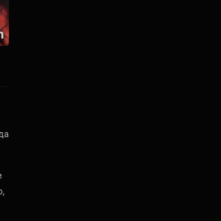
н
да
е
о,