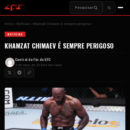
Pesquisar
Início
Notícias
Khamzat Chimaev é sempre perigoso
NOTÍCIAS
KHAMZAT CHIMAEV É SEMPRE PERIGOSO
Central de Fãs do UFC
3 de maio de 2026
4 min read