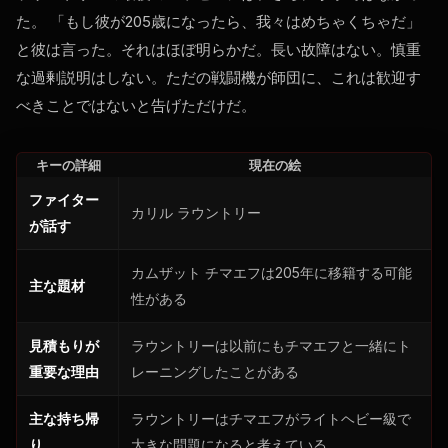
た。 「もし彼が205歳になったら、我々はめちゃくちゃだ」
と彼は言った。それはほぼ明らかだ。長い故障はない。慎重
な過剰説明はしない。ただの戦闘機が師団に、これは歓迎す
べきことではないと告げただけだ。
キーの詳細
現在の絵
ファイター
カリル ラウントリー
が話す
カムザット チマエフは205年に移籍する可能
主な題材
性がある
見積もりが
ラウントリーは以前にもチマエフと一緒にト
重要な理由
レーニングしたことがある
主な持ち帰
ラウントリーはチマエフがライトヘビー級で
り
大きな問題になると考えている