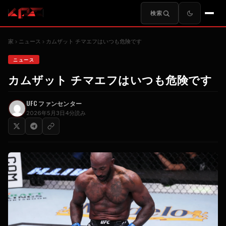
検索
家
ニュース
カムザット チマエフはいつも危険です
ニュース
カムザット チマエフはいつも危険です
UFC
ファンセンター
2026年5月3日
4分読み