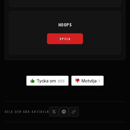
HOOPS
SPELA
Tycka om
Motvilja
605
1
DELA DEN HÄR ARTIKELN