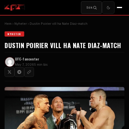
Sök
Hem
Nyheter
Dustin Poirier vill ha Nate Diaz-match
NYHETER
DUSTIN POIRIER VILL HA NATE DIAZ-MATCH
UFC-fancenter
May 7, 2026
5 min läs