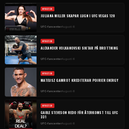
NYHETER
JULIANA MILLER SKAPAR LUGN I UFC VEGAS 120
UFC-fancenter
Augusti 6
NYHETER
ALEXANDER VOLKANOVSKI SIKTAR PÅ BROTTNING
UFC-fancenter
Augusti 6
NYHETER
MATEUSZ GAMROT KREDITERAR POIRIER ENERGY
UFC-fancenter
Augusti 6
NYHETER
GABLE STEVESON REDO FÖR ÅTERKOMST TILL UFC
331
UFC-fancenter
Augusti 6