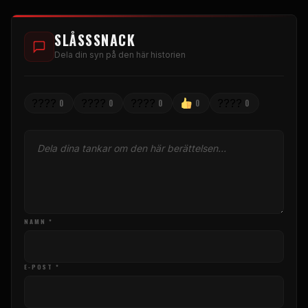
SLÅSSSNACK
Dela din syn på den här historien
????
????
????
????
0
0
0
0
0
NAMN *
E-POST *