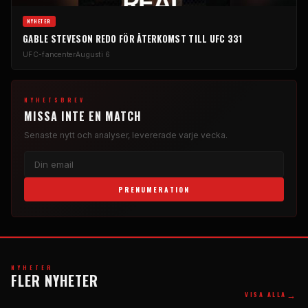
NYHETER
GABLE STEVESON REDO FÖR ÅTERKOMST TILL UFC 331
UFC-fancenter
Augusti 6
NYHETSBREV
MISSA INTE EN MATCH
Senaste nytt och analyser, levererade varje vecka.
PRENUMERATION
NYHETER
FLER NYHETER
→
VISA ALLA