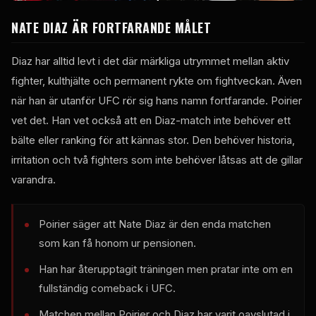
NATE DIAZ ÄR FORTFARANDE MÅLET
Diaz har alltid levt i det där märkliga utrymmet mellan aktiv
fighter, kulthjälte och permanent rykte om fightveckan. Även
när han är utanför UFC rör sig hans namn fortfarande. Poirier
vet det. Han vet också att en Diaz-match inte behöver ett
bälte eller ranking för att kännas stor. Den behöver historia,
irritation och två fighters som inte behöver låtsas att de gillar
varandra.
Poirier säger att Nate Diaz är den enda matchen
som kan få honom ur pensionen.
Han har återupptagit träningen men pratar inte om en
fullständig comeback i UFC.
Matchen mellan Poirier och Diaz har varit oavslutad i