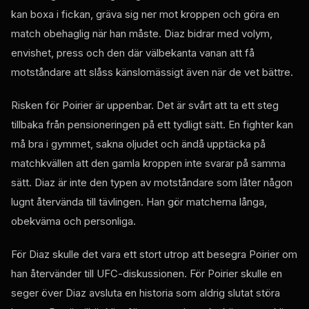
kan boxa i fickan, gräva sig ner mot kroppen och göra en
match obehaglig när han måste. Diaz bidrar med volym,
envishet, press och den där välbekanta vanan att få
motståndare att slåss känslomässigt även när de vet bättre.
Risken för Poirier är uppenbar. Det är svårt att ta ett steg
tillbaka från pensioneringen på ett tydligt sätt. En fighter kan
må bra i gymmet, sakna oljudet och ändå upptäcka på
matchkvällen att den gamla kroppen inte svarar på samma
sätt. Diaz är inte den typen av motståndare som låter någon
lugnt återvända till tävlingen. Han gör matcherna långa,
obekväma och personliga.
För Diaz skulle det vara ett stort utrop att besegra Poirier om
han återvänder till UFC-diskussionen. För Poirier skulle en
seger över Diaz avsluta en historia som aldrig slutat störa