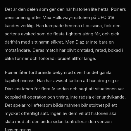
Det är den delen som ger den här historien lite hetta. Poiriers
pensionering efter Max Holloway-matchen på UFC 318
kändes verklig. Han kämpade hemma i Louisiana, fick den
sortens avsked som de flesta fighters aldrig får, och gick
därifrån med sitt namn säkrat. Men Diaz är inte bara en
motståndare. Deras match har blivit omtalad, retad, bokad i
olika former och förlorad i bruset alltför länge.
Poirier låter fortfarande bekymrad över hur det gamla
kapitlet minnss. Han har avvisat tanken att han drog sig ur
Diaz-matchen för flera år sedan och sagt att situationen var
kopplad till operation och timing, inte rädsla eller undvikande.
Det spelar roll eftersom båda männen bär stolthet på ett
mycket offentligt sätt. Ingen av dem vill att historien ska
sluta med att den andra sidan kontrollerar den version
fansen minns.