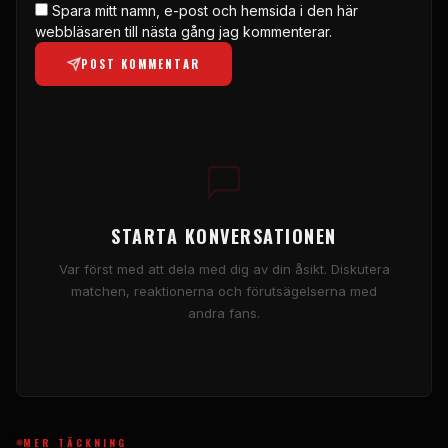
Spara mitt namn, e-post och hemsida i den här
webbläsaren till nästa gång jag kommenterar.
POST KOMMENTAR
STARTA KONVERSATIONEN
Var först med att dela med dig av din åsikt. Diskutera
matchen, reaktionerna och förutsägelserna med
andra fans.
MER TÄCKNING