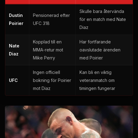
Skulle bara återvända
Dustin
Pensionerad efter
för en match med Nate
Poirier
UFC 318
Diaz
Kopplad till en
Har fortfarande
Nate
MMA-retur mot
oavslutade ärenden
Diaz
Mike Perry
med Poirier
Ingen officiell
Kan bli en viktig
UFC
bokning för Poirier
veteranmatch om
mot Diaz
timingen fungerar