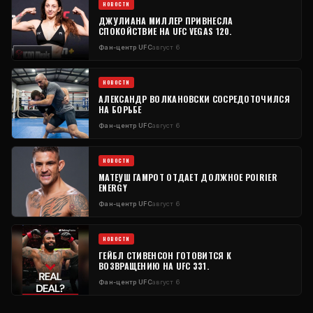
НОВОСТИ
ДЖУЛИАНА МИЛЛЕР ПРИВНЕСЛА
СПОКОЙСТВИЕ НА UFC VEGAS 120.
Фан-центр UFC
август 6
НОВОСТИ
АЛЕКСАНДР ВОЛКАНОВСКИ СОСРЕДОТОЧИЛСЯ
НА БОРЬБЕ
Фан-центр UFC
август 6
НОВОСТИ
МАТЕУШ ГАМРОТ ОТДАЕТ ДОЛЖНОЕ POIRIER
ENERGY
Фан-центр UFC
август 6
НОВОСТИ
ГЕЙБЛ СТИВЕНСОН ГОТОВИТСЯ К
ВОЗВРАЩЕНИЮ НА UFC 331.
Фан-центр UFC
август 6