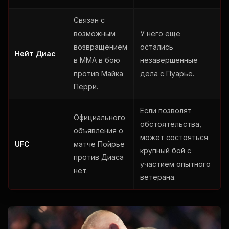
Связан с
возможным
У него еще
возвращением
остались
Нейт Диас
в ММА в бою
незавершенные
против Майка
дела с Пуарье.
Перри.
Если позволят
Официального
обстоятельства,
объявления о
может состояться
UFC
матче Пойрье
крупный бой с
против Диаса
участием опытного
нет.
ветерана.