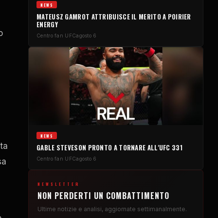
NEWS
MATEUSZ GAMROT ATTRIBUISCE IL MERITO A POIRIER
ENERGY
o
Centro fan UFC
agosto 6
NEWS
ta
GABLE STEVESON PRONTO A TORNARE ALL'UFC 331
Centro fan UFC
agosto 6
sa
NEWSLETTER
NON PERDERTI UN COMBATTIMENTO
Ultime notizie e analisi, aggiornate settimanalmente.
o