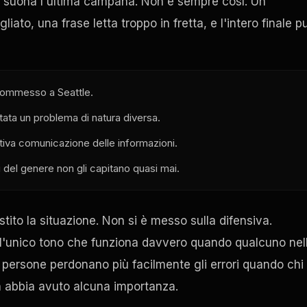
ndo suona l'ultima campana. Non è sempre così. Un
ato, una frase letta troppo in fretta, e l'intero finale p
e commesso a Seattle.
ata un problema di natura diversa.
ttiva comunicazione delle informazioni.
 del genere non gli capitano quasi mai.
ito la situazione. Non si è messo sulla difensiva.
 l'unico tono che funziona davvero quando qualcuno nel
persone perdonano più facilmente gli errori quando chi l
n abbia avuto alcuna importanza.