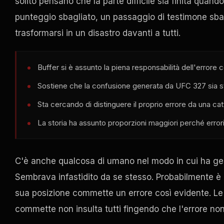
solito pensano che la parte difficile sia finita qua
punteggio sbagliato, un passaggio di testimone sbagli
trasformarsi in un disastro davanti a tutti.
Buffer si è assunto la piena responsabilità dell'error
Sostiene che la confusione generata da UFC 327 sia st
Sta cercando di distinguere il proprio errore da una ca
La storia ha assunto proporzioni maggiori perché errori
C'è anche qualcosa di umano nel modo in cui ha gest
Sembrava infastidito da se stesso. Probabilmente è
sua posizione commette un errore così evidente. Le 
commette non insulta tutti fingendo che l'errore no