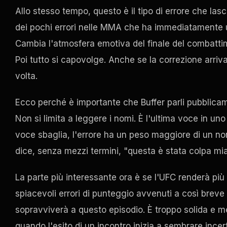
Allo stesso tempo, questo è il tipo di errore che las
dei pochi errori nelle MMA che ha immediatamente u
Cambia l'atmosfera emotiva del finale del combattime
Poi tutto si capovolge. Anche se la correzione arriva
volta.
Ecco perché è importante che Buffer parli pubblicam
Non si limita a leggere i nomi. È l'ultima voce in un
voce sbaglia, l'errore ha un peso maggiore di un no
dice, senza mezzi termini, "questa è stata colpa mia
La parte più interessante ora è se l'UFC renderà più
spiacevoli errori di punteggio avvenuti a così breve d
sopravviverà a questo episodio. È troppo solida e me
quando l'esito di un incontro inizia a sembrare incer