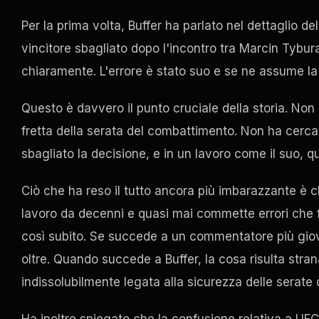
Per la prima volta, Buffer ha parlato nel dettaglio d
vincitore sbagliato dopo l'incontro tra Marcin Tybura
chiaramente. L'errore è stato suo e se ne assume la 
Questo è davvero il punto cruciale della storia. Non 
fretta della serata del combattimento. Non ha cerc
sbagliato la decisione, e in un lavoro come il suo, qu
Ciò che ha reso il tutto ancora più imbarazzante è
lavoro da decenni e quasi mai commette errori che f
così subito. Se succede a un commentatore più giov
oltre. Quando succede a Buffer, la cosa risulta stran
indissolubilmente legata alla sicurezza delle serate
Ha inoltre spiegato che la confusione relativa a UFC