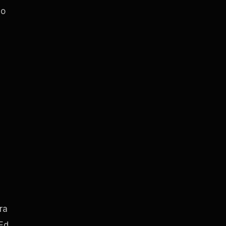
no
ra
 Ed