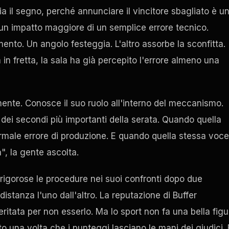
cia il segno, perché annunciare il vincitore sbagliato è u
n impatto maggiore di un semplice errore tecnico.
nto. Un angolo festeggia. L'altro assorbe la sconfitta.
 in fretta, la sala ha già percepito l'errore almeno una
ente. Conosce il suo ruolo all'interno del meccanismo.
o dei secondi più importanti della serata. Quando quella
rmale errore di produzione. E quando quella stessa voce
", la gente ascolta.
 rigorose le procedure nei suoi confronti dopo due
istanza l'uno dall'altro. La reputazione di Buffer
ritata per non esserlo. Ma lo sport non fa una bella figu
to una volta che i punteggi lasciano le mani dei giudici.