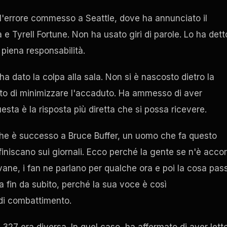
ell'errore commesso a Seattle, dove ha annunciato il
 e Tyrell Fortune. Non ha usato giri di parole. Lo ha dett
piena responsabilità.
ha dato la colpa alla sala. Non si è nascosto dietro la
ato di minimizzare l'accaduto. Ha ammesso di aver
esta è la risposta più diretta che si possa ricevere.
 che è successo a Bruce Buffer, un uomo che fa questo
iniscano sui giornali. Ecco perché la gente se n'è accor
ane, i fan ne parlano per qualche ora e poi la cosa pas
a fin da subito, perché la sua voce è così
 di combattimento.
 327 era diversa. In quel caso, ha affermato di aver lett