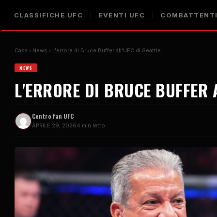
CLASSIFICHE UFC
EVENTI UFC
COMBATTENTI
Casa
News
L'errore di Bruce Buffer all'UFC di Seattle
NEWS
L'ERRORE DI BRUCE BUFFER A
Centro fan UFC
APRILE 29, 2026
4 min letto