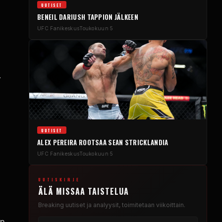
UUTISET
BENEIL DARIUSH TAPPION JÄLKEEN
UFC
Fanikeskus
Toukokuun 5
.
UUTISET
ALEX PEREIRA ROOTSAA SEAN STRICKLANDIA
UFC
Fanikeskus
Toukokuun 5
UUTISKIRJE
ÄLÄ MISSAA TAISTELUA
Breaking
uutiset ja analyysit, toimitetaan viikoittain.
n,