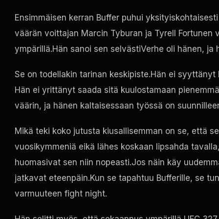
Ensimmäisen kerran Buffer puhui yksityiskohtaisesti
väärän voittajan Marcin Tyburan ja Tyrell Fortunen v
ympärillä.Hän sanoi sen selvästiVerhe oli hänen, ja 
Se on todellakin tarinan keskipiste.Hän ei syyttäny
Hän ei yrittänyt saada sitä kuulostamaan pienemmäl
väärin, ja hänen kaltaisessaan työssä on suunnilleen
Mikä teki koko jutusta kiusallisemman on se, että se 
vuosikymmeniä eikä lähes koskaan lipsahda tavalla, j
huomasivat sen niin nopeasti.Jos näin käy uudemmall
jatkavat eteenpäin.Kun se tapahtuu Bufferille, se tu
varmuuteen
fight night
.
Hän selitti myös, että sekaannus ympärillä
UFC
327 