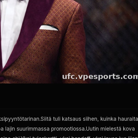
pyyntötarinan.Siitä tuli katsaus siihen, kuinka haurait
jopa lajin suurimmassa promootiossa.Uutin mielestä kova