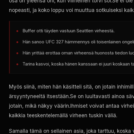
osa on yleensä ohi, kun viimeinen torvi soi.Se ei ole a
nopeasti, ja koko loppu voi muuttua sotkuiseksi kai
Buffer otti täyden vastuun Seattlen virheestä.
Hän sanoo
UFC
327 hämmennys oli toisenlainen onge
Hän yrittää erottaa oman virheensä huonosta tiedon lu
Tarina kasvoi, koska hänen kanssaan ei juuri koskaan tap
Myös siinä, miten hän käsitteli sitä, on jotain inhimi
ärsyyntyneeltä itsestään.Se on luultavasti ainoa sä
jotain, mikä näkyy väärin.Ihmiset voivat antaa virhe
kaikkia teeskentelemällä virheen tuskin väliä.
Samalla tämä on sellainen asia, joka tarttuu, koska 