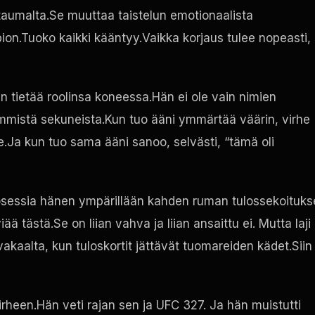
htaumalta.Se muuttaa taistelun emotionaalista
pion.Tuoko kaikki kääntyy.Vaikka korjaus tulee nopeasti,
än tietää roolinsa koneessa.Hän ei ole vain nimien
mmistä sekuneista.Kun tuo ääni ymmärtää väärin, virhe
Ja kun tuo sama ääni sanoo, selvästi, “tämä oli
osessia hänen ympärillään kahden ruman tulossekoituk
ää tästä.Se on liian vahva ja liian ansaittu ei. Mutta laji 
akaalta, kun tuloskortit jättävät tuomareiden kädet.Siin
virheen.Hän veti rajan sen ja
UFC
327. Ja hän muistutti