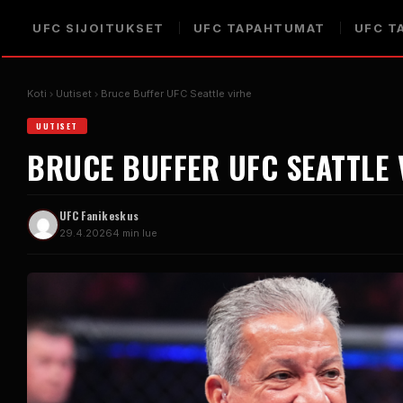
UFC
SIJOITUKSET
UFC
TAPAHTUMAT
UFC
TA
Koti
Uutiset
Bruce Buffer
UFC Seattle
virhe
UUTISET
BRUCE BUFFER
UFC SEATTLE
UFC
Fanikeskus
29.4.2026
4 min lue