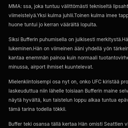
MMA: ssa, joka tuntuu välittömästi tekniseltä lipsa
viimeistelyä.Yksi kulma juhlii.Toinen kulma imee tap
huone tuntui jo kerran väärältä lopulta.
Siksi Bufferin puhumisella on julkisesti merkitystä.H
lukeminen.Hän on viimeinen ääni yhdellä yön tärkei
kantaa enemmän painoa kuin normaali tuotantovirhe.
minussa, airport ihmiset kuuntelevat.
Mielenkiintoisempi osa nyt on, onko
UFC
kiristää pr
laskeuduttua niin lähelle toisiaan Bufferin maine selvi
näytä hyvältä, kun taistelun loppu alkaa tuntua epäv
tämä tarina todella tökkii.
Buffer teki osansa tällä kertaa Hän omisti Seattlen 