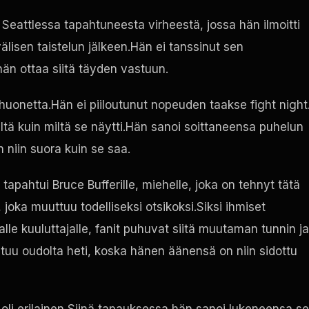
 Seattlessa tapahtuneesta virheestä, jossa hän ilmoitti
älisen taistelun jälkeen.Hän ei tanssinut sen
hän ottaa siitä täyden vastuun.
t huonetta.Hän ei piiloutunut nopeuden taakse
fight night
tä kuin miltä se näytti.Hän sanoi soittaneensa puhelun
 niin suora kuin se saa.
tapahtui Bruce Bufferille, miehelle, joka on tehnyt tätä
oka muuttuu todelliseksi otsikoksi.Siksi ihmiset
e kuuluttajalle, fanit puhuvat siitä muutaman tunnin ja
ntuu oudolta heti, koska hänen äänensä on niin sidottu
oli erilainen Siinä tapauksessa hän sanoi lukeneensa se