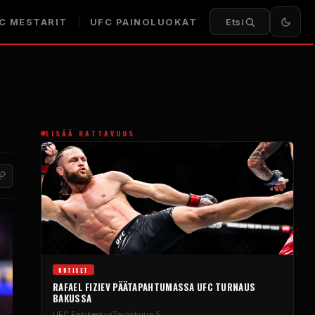
C
MESTARIT
UFC
PAINOLUOKAT
Etsi
LISÄÄ KATTAVUUS
UUTISET
RAFAEL FIZIEV PÄÄTAPAHTUMASSA
UFC
TURNAUS
BAKUSSA
UFC
Fanikeskus
Toukokuun 5