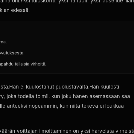
ina ohi.Yksi tuloskortti, yksi handoff, yksi lause lue liian
kkien edessä.
lma.
ovutuksesta.
ahdu tällaisia virheitä.
llistä.Hän ei kuulostanut puolustavalta.Hän kuulosti
vy, joka todella toimii, kun joku hänen asemassaan saa
ille anteeksi nopeammin, kun niitä tekevä ei loukkaa
väärän voittajan ilmoittaminen on yksi harvoista virheist