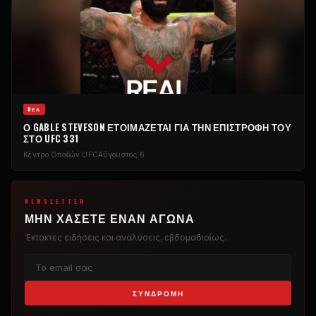
NΈΑ
Ο GABLE STEVESON ΕΤΟΙΜΆΖΕΤΑΙ ΓΙΑ ΤΗΝ ΕΠΙΣΤΡΟΦΉ ΤΟΥ
ΣΤΟ UFC 331
Κέντρο Οπαδών UFC
Αύγουστος 6
NEWSLETTER
ΜΗΝ ΧΆΣΕΤΕ ΈΝΑΝ ΑΓΏΝΑ
Έκτακτες ειδήσεις και αναλύσεις, εβδομαδιαίως.
ΣΥΝΔΡΟΜΉ