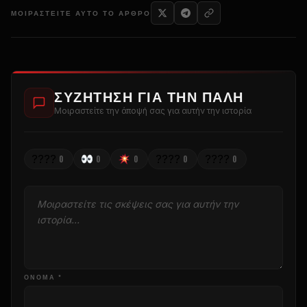
ΜΟΙΡΑΣΤΕΊΤΕ ΑΥΤΌ ΤΟ ΆΡΘΡΟ
ΣΥΖΉΤΗΣΗ ΓΙΑ ΤΗΝ ΠΆΛΗ
Μοιραστείτε την άποψή σας για αυτήν την ιστορία
????
????
????
0
0
0
0
0
ΌΝΟΜΑ *