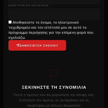
ΗΛΕΚΤΡΟΝΙΚΗ ΔΙΕΥΘΥΝΣΗ *
Αποθηκεύστε το όνομα, το ηλεκτρονικό
ταχυδρομείο και τον ιστότοπό μου σε αυτό το
πρόγραμμα περιήγησης για την επόμενη φορά που
σχολιάζω.
ΔΗΜΟΣΊΕΥΣΗ ΣΧΟΛΊΟΥ
ΞΕΚΙΝΉΣΤΕ ΤΗ ΣΥΝΟΜΙΛΊΑ
Γίνετε ο πρώτος που θα μοιραστείτε την άποψή σας.
Συζητήστε τον αγώνα, τις αντιδράσεις και τις
προβλέψεις με άλλους θαυμαστές.