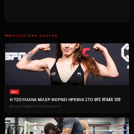
ΠΕΡΙΣΣΌΤΕΡΗ ΚΆΛΥΨΗ
NΈΑ
Η ΤΖΟΥΛΙΆΝΑ ΜΊΛΕΡ ΦΈΡΝΕΙ ΗΡΕΜΊΑ ΣΤΟ UFC VEGAS 120
Κέντρο Οπαδών UFC
Αύγουστος 6