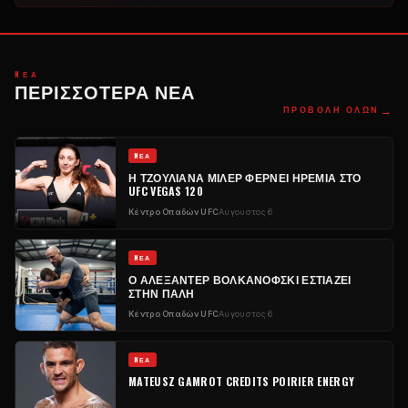
NΈΑ
ΠΕΡΙΣΣΌΤΕΡΑ ΝΈΑ
→
ΠΡΟΒΟΛΉ ΌΛΩΝ
NΈΑ
Η ΤΖΟΥΛΙΆΝΑ ΜΊΛΕΡ ΦΈΡΝΕΙ ΗΡΕΜΊΑ ΣΤΟ
UFC VEGAS 120
Κέντρο Οπαδών UFC
Αύγουστος 6
NΈΑ
Ο ΑΛΕΞΆΝΤΕΡ ΒΟΛΚΑΝΌΦΣΚΙ ΕΣΤΙΆΖΕΙ
ΣΤΗΝ ΠΆΛΗ
Κέντρο Οπαδών UFC
Αύγουστος 6
NΈΑ
MATEUSZ GAMROT CREDITS POIRIER ENERGY