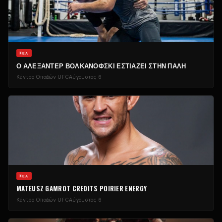
NΈΑ
Ο ΑΛΕΞΆΝΤΕΡ ΒΟΛΚΑΝΌΦΣΚΙ ΕΣΤΙΆΖΕΙ ΣΤΗΝ ΠΆΛΗ
Κέντρο Οπαδών UFC
Αύγουστος 6
NΈΑ
MATEUSZ GAMROT CREDITS POIRIER ENERGY
Κέντρο Οπαδών UFC
Αύγουστος 6