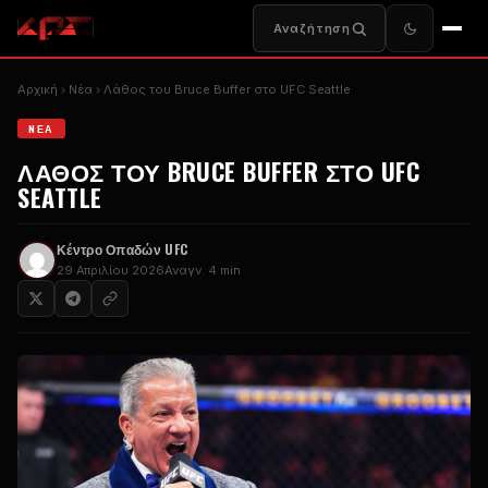
Αναζήτηση
Αρχική
Nέα
Λάθος του Bruce Buffer στο UFC Seattle
NΈΑ
ΛΆΘΟΣ ΤΟΥ BRUCE BUFFER ΣΤΟ UFC
SEATTLE
Κέντρο Οπαδών UFC
29 Απριλίου 2026
Αναγν. 4 min