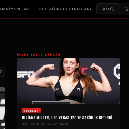
AMPIYONLAR
UFC AĞIRLIK SINIFLARI
Ara
DAHA FAZLA KAPSAM
HABERLER
JULIANA MILLER, UFC VEGAS 120'YE SAKINLIK GETIRDI
UFC Taraftar Merkezi
Ağustos 6