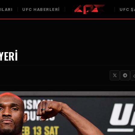
ILARI
UFC HABERLERI
UFC Ş
YERI