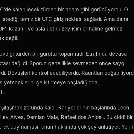
FC'de kalabilecek türden bir adam gibi görünüyordu. O
stediği temiz bir UFC giriş noktası sağladı. Ama daha
F'ı kazanır ve asla üst düzey isimler haline gelmez.
ak değil.
sevdiği türden bir gürültü koparmadı. Etrafında devasa
 ustası değildi. Sporun genellikle sevmeden önce saygı
i. Dövüşleri kontrol edebiliyordu. Rauntları boğabiliyord
s yeteneklerini geliştirmeye başladığında,
i.
rşılaşmak zorunda kaldı. Kariyerlerinin başlarında Leon
rlley Alves, Demian Maia, Rafael dos Anjos... Bu ciddi bir
erek duymaması, onun hakkında çok şey anlatıyor. Yerin