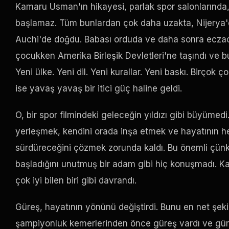
Kamaru Usman'ın hikayesi, parlak spor salonlarınd
başlamaz. Tüm bunlardan çok daha uzakta, Nijerya'd
Auchi'de doğdu. Babası orduda ve daha sonra eczacı 
çocukken Amerika Birleşik Devletleri'ne taşındı ve bu
Yeni ülke. Yeni dil. Yeni kurallar. Yeni baskı. Birçok ç
ise yavaş yavaş bir itici güç haline geldi.
O, bir spor filmindeki geleceğin yıldızı gibi büyümedi.
yerleşmek, kendini orada inşa etmek ve hayatının 
sürdüreceğini çözmek zorunda kaldı. Bu önemli çü
başladığını unutmuş bir adam gibi hiç konuşmadı.
çok iyi bilen biri gibi davrandı.
Güreş, hayatının yönünü değiştirdi. Bunu en net şek
şampiyonluk kemerlerinden önce güreş vardı ve güreş