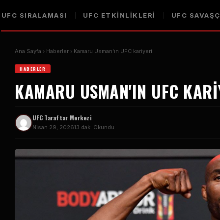
UFC SIRALAMASI
UFC ETKINLIKLERI
UFC SAVAŞÇ
Ana Sayfa
Haberler
Kamaru Usman'ın UFC kariyeri
HABERLER
KAMARU USMAN'IN UFC KARI
UFC Taraftar Merkezi
Nisan 29, 2026
13 dak. Okundu