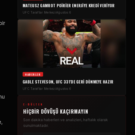
MATEUSZ GAMROT POIRIER ENERJIYE KREDI VERIYOR
UFC Taraftar Merkezi
Ağustos 6
bir
HABERLER
GABLE STEVESON, UFC 331'DE GERI DÖNMEYE HAZIR
UFC Taraftar Merkezi
Ağustos 6
nu
E-BÜLTEN
HIÇBIR DÖVÜŞÜ KAÇIRMAYIN
Son dakika haberleri ve analizleri, haftalık olarak
e,
sunulmaktadır.