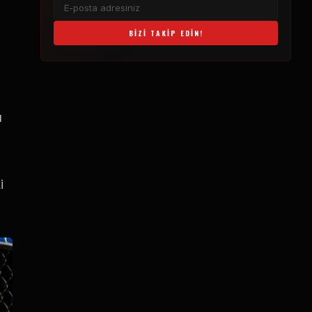
BIZI TAKIP EDIN!
u
i