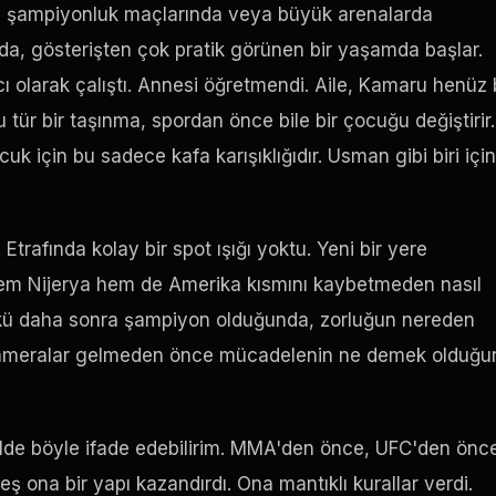
a, şampiyonluk maçlarında veya büyük arenalarda
a, gösterişten çok pratik görünen bir yaşamda başlar.
olarak çalıştı. Annesi öğretmendi. Aile, Kamaru henüz 
 tür bir taşınma, spordan önce bile bir çocuğu değiştirir.
ocuk için bu sadece kafa karışıklığıdır. Usman gibi biri için
 Etrafında kolay bir spot ışığı yoktu. Yeni bir yere
hem Nijerya hem de Amerika kısmını kaybetmeden nasıl
nkü daha sonra şampiyon olduğunda, zorluğun nereden
 Kameralar gelmeden önce mücadelenin ne demek olduğu
ilde böyle ifade edebilirim. MMA'den önce, UFC'den önc
 ona bir yapı kazandırdı. Ona mantıklı kurallar verdi.