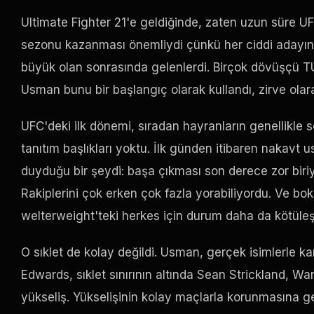
Ultimate Fighter 21'e geldiğinde, zaten uzun süre U
sezonu kazanması önemliydi çünkü her ciddi adayın i
büyük olan sonrasında gelenlerdi. Birçok dövüşçü TU
Usman bunu bir başlangıç ​​olarak kullandı, zirve olar
UFC'deki ilk dönemi, sıradan hayranların genellikle 
tanıtım başlıkları yoktu. İlk günden itibaren nakavt
duyduğu bir şeydi: başa çıkması son derece zor biriyd
Rakiplerini çok erken çok fazla yorabiliyordu. Ve bok
welterweight'teki herkes için durum daha da kötüleşt
O sıklet de kolay değildi. Usman, gerçek isimlerle ka
Edwards, sıklet sınırının altında Sean Strickland, Wa
yükseliş. Yükselişinin kolay maçlarla korunmasına g