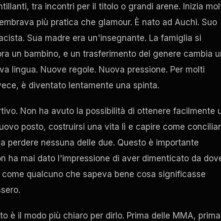
lanti, tra incontri per il titolo o grandi arene. Inizia mol
e sembrava più pratica che glamour. È nato ad Auchi. Suo
acista. Sua madre era un'insegnante. La famiglia si
cora un bambino, e un trasferimento del genere cambia u
a lingua. Nuove regole. Nuova pressione. Per molti
ece, è diventato lentamente una spinta.
tivo. Non ha avuto la possibilità di ottenere facilmente 
vo posto, costruirsi una vita lì e capire come concilia
nza perdere nessuna delle due. Questo è importante
n ha mai dato l'impressione di aver dimenticato da dov
ato come qualcuno che sapeva bene cosa significasse
ssero.
sto è il modo più chiaro per dirlo. Prima delle MMA, prima