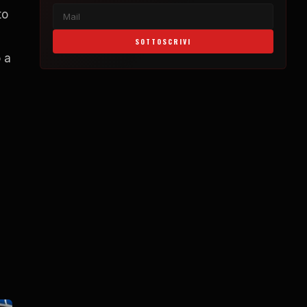
to
SOTTOSCRIVI
 a