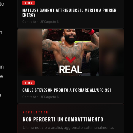
to
NEWS
MATEUSZ GAMROT ATTRIBUISCE IL MERITO A POIRIER
ENERGY
Centro fan UFC
agosto 6
n
un
re
NEWS
GABLE STEVESON PRONTO A TORNARE ALL'UFC 331
e
Centro fan UFC
agosto 6
NEWSLETTER
NON PERDERTI UN COMBATTIMENTO
Ultime notizie e analisi, aggiornate settimanalmente.