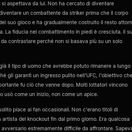
t si aspettava da lui. Non ha cercato di diventare
 diventare un combattente da striker prima che il corpo
 del suo gioco e ha gradualmente costruito il resto attor
a. La fiducia nel combattimento in piedi è cresciuta. Il s
le da contrastare perché non si basava più su un solo
già il tipo di uomo che avrebbe potuto rimanere a lungo
é gli garantì un ingresso pulito nell'UFC, l'obiettivo ch
ortante fu ciò che venne dopo. Molti lottatori vincono
o usò come un inizio, non come un apice.
lito piace ai fan occasionali. Non c'erano titoli di
 artista del knockout fin dal primo giorno. Era qualcosa
 avversario estremamente difficile da affrontare. Sapev