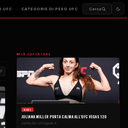
I UFC
CATEGORIE DI PESO UFC
Cerca
PIÙ COPERTURA
NEWS
JULIANA MILLER PORTA CALMA ALL'UFC VEGAS 120
Centro fan UFC
agosto 6