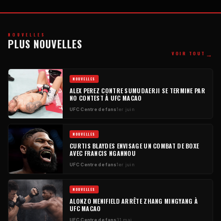
NOUVELLES
PLUS NOUVELLES
→
VOIR TOUT
NOUVELLES
ALEX PEREZ CONTRE SUMUDAERJI SE TERMINE PAR
NO CONTEST
À
UFC
MACAO
UFC
Centre de fans
1er juin
NOUVELLES
CURTIS BLAYDES ENVISAGE UN COMBAT DE BOXE
AVEC FRANCIS NGANNOU
UFC
Centre de fans
1er juin
NOUVELLES
ALONZO MENIFIELD ARRÊTE ZHANG MINGYANG À
UFC
MACAO
UFC
Centre de fans
31 mai