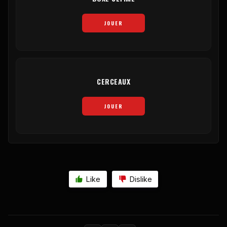
JOUER
CERCEAUX
JOUER
Like
Dislike