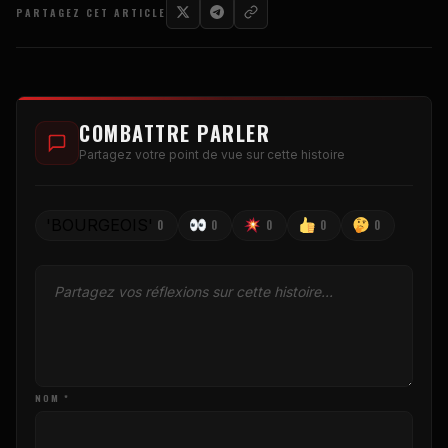
PARTAGEZ CET ARTICLE
COMBATTRE PARLER
Partagez votre point de vue sur cette histoire
'BOURGEOIS'
0
0
0
0
0
NOM *