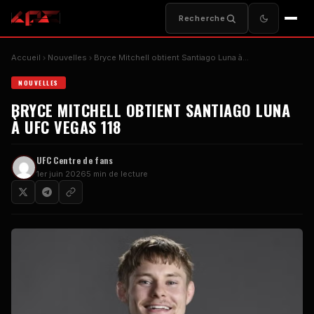
Recherche
Accueil
Nouvelles
Bryce Mitchell obtient Santiago Luna à...
NOUVELLES
BRYCE MITCHELL OBTIENT SANTIAGO LUNA
À
UFC VEGAS
118
UFC
Centre de fans
1er juin 2026
5 min de lecture