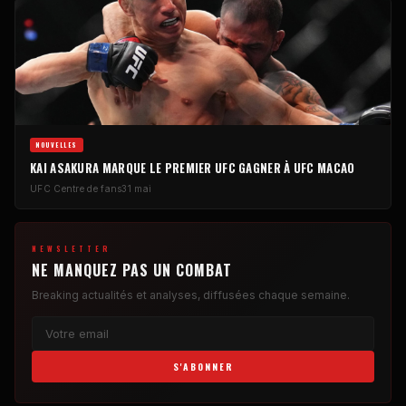
NOUVELLES
KAI ASAKURA MARQUE LE PREMIER
UFC
GAGNER À
UFC
MACAO
UFC
Centre de fans
31 mai
NEWSLETTER
NE MANQUEZ PAS UN COMBAT
Breaking
actualités et analyses, diffusées chaque semaine.
S'ABONNER