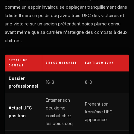
comme un espoir invaincu se déplaçant tranquillement dans
la liste Il sera un poids coq avec trois
UFC
des victoires et
une victoire sur un ancien prétendant poids plume connu
avant même que sa carrière n'atteigne des combats à deux
chiffres.
DÉTAIL DE
BRYCE MITCHELL
SANTIAGO LUNA
COMBAT
Dossier
18-3
8-0
professionnel
Entamer son
Prenant son
Actuel
UFC
deuxième
troisième
UFC
position
combat chez
apparence
les poids coq