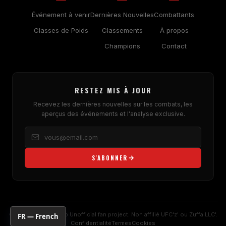
Événement à venir
Dernières Nouvelles
Combattants
Classes de Poids
Classements
À propos
Champions
Contact
RESTEZ MIS À JOUR
Recevez les dernières nouvelles sur les combats, les
aperçus des événements et l'analyse exclusive.
S'ABONNER
© 2026
UFC
Fan Hub Unofficial fan project. Non affilié
UFC
'z' ou Zuffa LLC'.
FR — French
Confidentialité
Termes
Cookies