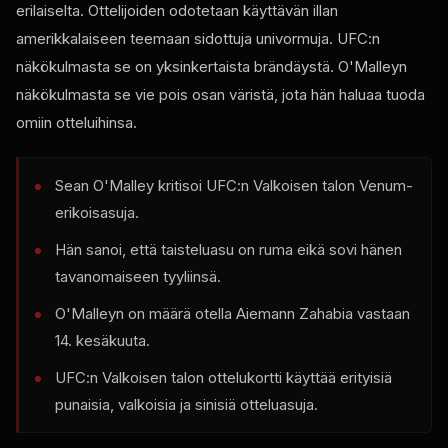
erilaiselta. Ottelijoiden odotetaan käyttävän illan
amerikkalaiseen teemaan sidottuja univormuja. UFC:n
näkökulmasta se on yksinkertaista brändäystä. O'Malleyn
näkökulmasta se vie pois osan väristä, jota hän haluaa tuoda
omiin otteluihinsa.
Sean O'Malley kritisoi UFC:n Valkoisen talon Venum-
erikoisasuja.
Hän sanoi, että taisteluasu on ruma eikä sovi hänen
tavanomaiseen tyyliinsä.
O'Malleyn on määrä otella Aiemann Zahabia vastaan ​​
14. kesäkuuta.
UFC:n Valkoisen talon ottelukortti käyttää erityisiä
punaisia, valkoisia ja sinisiä otteluasuja.