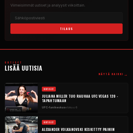
Viimeisimmät uutiset ja analyysit viikoittain.
TILAUS
UUTISET
LISÄÄ UUTISIA
→
NÄYTÄ KAIKKI
UUTISET
JULIANA MILLER TUO RAUHAA UFC VEGAS 120 -
TAPAHTUMAAN
UFC-fanikeskus
elokuu 6
UUTISET
ALEXANDER VOLKANOVSKI KESKITTYY PAINIIN