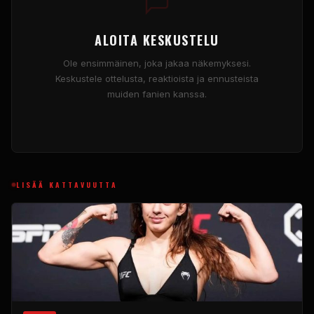
ALOITA KESKUSTELU
Ole ensimmäinen, joka jakaa näkemyksesi.
Keskustele ottelusta, reaktioista ja ennusteista
muiden fanien kanssa.
LISÄÄ KATTAVUUTTA