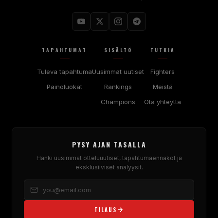
TAPAHTUMAT
SISÄLTÖ
TUTKIA
Tuleva tapahtuma
Uusimmat uutiset
Fighters
Painoluokat
Rankings
Meistä
Champions
Ota yhteyttä
PYSY AJAN TASALLA
Hanki uusimmat otteluuutiset, tapahtumaennakot ja
eksklusiiviset analyysit.
TILAUS