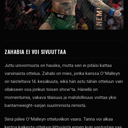
ZAHABIA EI VOI SIVUUTTAA
Juttu univormusta on hauska, mutta sen ei pitäisi kattaa
varsinaista ottelua. Zahabi on mies, jonka kanssa O'Malleyn
on taisteltava 14. kesäkuuta, eikä hän astu tähän otteluun vain
ollakseen osa jonkun toisen show'ta. Hänellä on
momentumia, vakava tilaisuus ja mahdollisuus voittaa yksi
bantamweight-sarjan suurimmista nimistä.
Siinä piilee O'Malleyn otteluviikon vaara. Tarina voi alkaa
kertoa kaikesta otteluun liittyvästä ennen kuin vastustaja saa