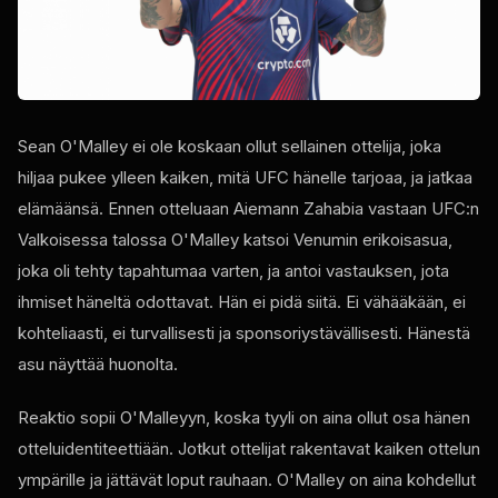
Sean O'Malley ei ole koskaan ollut sellainen ottelija, joka
hiljaa pukee ylleen kaiken, mitä UFC hänelle tarjoaa, ja jatkaa
elämäänsä. Ennen otteluaan Aiemann Zahabia vastaan ​​UFC:n
Valkoisessa talossa O'Malley katsoi Venumin erikoisasua,
joka oli tehty tapahtumaa varten, ja antoi vastauksen, jota
ihmiset häneltä odottavat. Hän ei pidä siitä. Ei vähääkään, ei
kohteliaasti, ei turvallisesti ja sponsoriystävällisesti. Hänestä
asu näyttää huonolta.
Reaktio sopii O'Malleyyn, koska tyyli on aina ollut osa hänen
otteluidentiteettiään. Jotkut ottelijat rakentavat kaiken ottelun
ympärille ja jättävät loput rauhaan. O'Malley on aina kohdellut