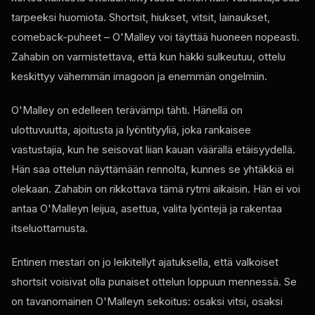
tarpeeksi huomiota. Shortsit, hiukset, vitsit, lainaukset,
comeback-puheet – O'Malley voi täyttää huoneen nopeasti.
Zahabin on varmistettava, että kun häkki sulkeutuu, ottelu
keskittyy vähemmän imagoon ja enemmän ongelmiin.
O'Malley on edelleen terävämpi tähti. Hänellä on
ulottuvuutta, ajoitusta ja lyöntityyliä, joka rankaisee
vastustajia, kun he seisovat liian kauan väärällä etäisyydellä.
Hän saa ottelun näyttämään rennolta, kunnes se yhtäkkiä ei
olekaan. Zahabin on rikkottava tämä rytmi aikaisin. Hän ei voi
antaa O'Malleyn leijua, asettua, valita lyöntejä ja rakentaa
itseluottamusta.
Entinen mestari on jo leikitellyt ajatuksella, että valkoiset
shortsit voisivat olla punaiset ottelun loppuun mennessä. Se
on tavanomainen O'Malleyn sekoitus: osaksi vitsi, osaksi