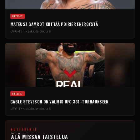
UUTISET
MATEUSZ GAMROT KIITTÄÄ POIRIER ENERGYSTÄ
UFC-fanikeskus
elokuu 6
UUTISET
GABLE STEVESON ON VALMIS UFC 331 -TURNAUKSEEN
UFC-fanikeskus
elokuu 6
UUTISKIRJE
ÄLÄ MISSAA TAISTELUA