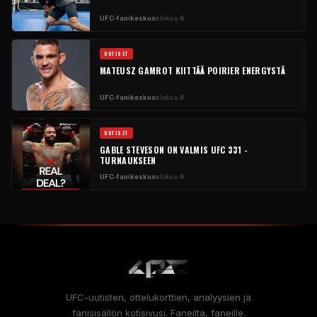
UFC-fanikeskus
elokuu 6
UUTISET
MATEUSZ GAMROT KIITTÄÄ POIRIER ENERGYSTÄ
UFC-fanikeskus
elokuu 6
UUTISET
GABLE STEVESON ON VALMIS UFC 331 -
TURNAUKSEEN
UFC-fanikeskus
elokuu 6
UFC-uutisten, ottelukorttien, analyysien ja
fanisisällön kotisivusi. Faneilta, faneille.