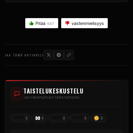
Pitää
vastenmielisyys
647
JAA TÄMÄ ARTIKKELI
TAISTELUKESKUSTELU
Jaa näkemyksesi tästä tarinasta
????
????
????
0
0
0
0
0