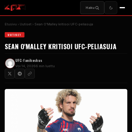
Haku
Etusivu
Uutiset
Sean O'Malley kritisoi UFC-peliasuja
UUTISET
SEAN O'MALLEY KRITISOI UFC-PELIASUJA
UFC-fanikeskus
Voi 14, 2026
6 min luettu