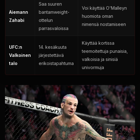
Saa suuren
Voi käyttää O'Malleyn
Aiemann
bantamweight-
huomiota oman
Zahabi
ottelun
nimensä nostamiseen
parrasvaloissa
Käyttää kortissa
UFC:n
14. kesäkuuta
teemoitettuja punaisia,
Valkoinen
järjestettävä
valkoisia ja sinisiä
talo
erikoistapahtuma
univormuja