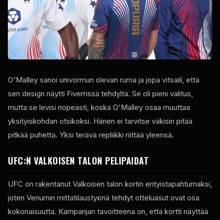
O'Malley sanoi univormun olevan ruma ja jopa vitsaili, että
sen design näytti Fiverrissä tehdyltä. Se oli pieni valitus,
mutta se levisi nopeasti, koska O'Malley osaa muuttaa
yksityiskohdan otsikoksi. Hänen ei tarvitse väkisin pitää
pitkää puhetta. Yksi terävä repliikki riittää yleensä.
UFC:N VALKOISEN TALON PELIPAIDAT
UFC on rakentanut Valkoisen talon kortin erityistapahtumaksi,
joten Venumin mittatilaustyönä tehdyt otteluasut ovat osa
kokonaisuutta. Kampanjan tavoitteena on, että kortti näyttää