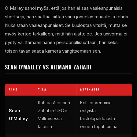
O'Malley sanoi myös, että jos hän ei saa vaaleanpunaisia ​​
shortseja, hän saattaa laittaa värin jonnekin muualle ja tehdä
hiuksistaan ​​vaaleanpunaiset. Se kuulostaa vitsiltä, ​​mutta se
myös kertoo tarkalleen, mitä hän ajattelee. Jos univormu ei
pysty välittämään hänen persoonallisuuttaan, hän keksii
toisen tavan saada kamera vangitsemaan sen.
SEAN O'MALLEY VS AIEMANN ZAHABI
AIHE
TILA
AVAINASIA
Kohtaa Aiemann
Kritisoi Venumin
Sean
Zahabin UFC:n
erityistä
O'Malley
Valkoisessa
taistelupakkausta
talossa
ennen tapahtumaa