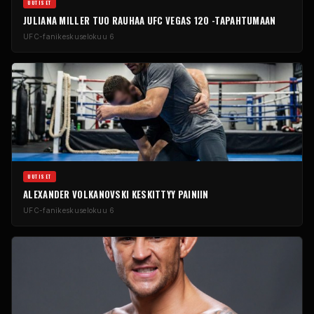
UUTISET
JULIANA MILLER TUO RAUHAA UFC VEGAS 120 -TAPAHTUMAAN
UFC-fanikeskus
elokuu 6
UUTISET
ALEXANDER VOLKANOVSKI KESKITTYY PAINIIN
UFC-fanikeskus
elokuu 6