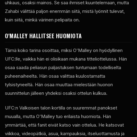
uhkaus, osaksi mainos. Se saa ihmiset kuuntelemaan, mutta
Zahabi välittää paljon enemmän siitä, mistä lyönnit tulevat,
kuin siitä, minkä värinen pelipaita on.
O'MALLEY HALLITSEE HUOMIOTA
Tämä koko tarina osoittaa, miksi O'Malley on hyödyllinen
UFC:lle, vaikka hän ei olisikaan mukana titteliottelussa. Hän
osaa saada peliasun paljastuksen tuntumaan todelliselta
puheenaiheelta. Hän osaa valittaa kuulostamatta
tylsistyneeltä. Hän osaa muuttaa mielestään huonon
suunnittelun jälleen yhdeksi osaksi ottelun kulkua.
UFC:n Valkoisen talon kortilla on suuremmat panokset
muualla, mutta O'Malley tuo erilaista huomiota. Hän
ymmärtää, että fanit eivät katso vain ottelua. He katsovat
viikkoa, videopätkiä, asua, kampauksia, itseluottamusta ja