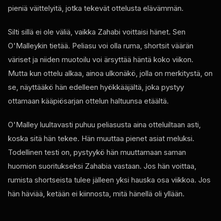
pieniä väittelyitä, jotka tekevät ottelusta elävämmän.
Silti sillä ei ole väliä, vaikka Zahabi voittaisi hänet. Sen
O'Malleykin tietää. Peliasu voi olla ruma, shortsit väärän
väriset ja niiden muotoilu voi ärsyttää häntä koko viikon.
Mutta kun ottelu alkaa, ainoa ulkonäkö, jolla on merkitystä, on
se, näyttääkö hän edelleen hyökkääjältä, joka pystyy
ottamaan kääpiösarjan ottelun haltuunsa etäältä.
O'Malley luultavasti puhuu peliasusta aina otteluiltaan asti,
koska sitä hän tekee. Hän muuttaa pienet asiat meluksi.
Todellinen testi on, pystyykö hän muuttamaan saman
huomion suoritukseksi Zahabia vastaan. Jos hän voittaa,
rumista shortseista tulee jälleen yksi hauska osa viikkoa. Jos
hän häviää, ketään ei kiinnosta, mitä hänellä oli yllään.