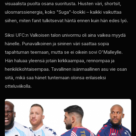
visuaalista puolta osana suoritusta. Hiusten väri, shortsit,
ulosmarssienergia, koko "Suga"-lookki – kaikki vaikuttaa
siihen, miten fanit tulkitsevat häntä ennen kuin hän edes lyö.
Siksi UFC:n Valkoisen talon univormu oli aina vaikea myydä
hänelle. Punavalkoinen ja sininen väri saattaa sopia
tapahtuman teemaan, mutta se ei oikein sovi O'Malleylle.
Hän haluaa yleensä jotain kirkkaampaa, rennompaa ja
henkilökohtaisempaa. Tavallinen isänmaallinen asu vie osan
siitä, mikä saa hänet tuntemaan olonsa erilaiseksi
otteluviikolla.