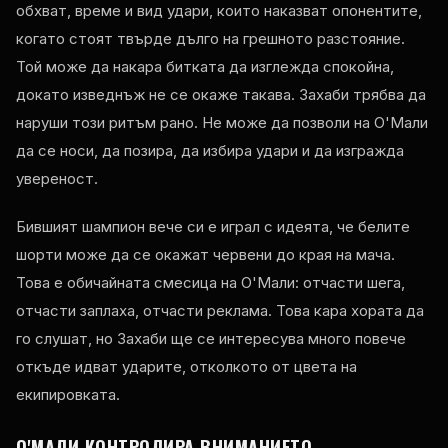
обхват, време и вид удари, които наказват опонентите,
когато стоят твърде дълго на грешното разстояние.
Той може да накара битката да изглежда спокойна,
докато изведнъж не се окаже такава. Захаби трябва да
наруши този ритъм рано. Не може да позволи на О'Мали
да се носи, да позира, да избира удари и да изгражда
увереност.
Бившият шампион вече си е играл с идеята, че белите
шорти може да се окажат червени до края на мача.
Това е обичайната смесица на О'Мали: отчасти шега,
отчасти заплаха, отчасти реклама. Това кара хората да
го слушат, но Захаби ще се интересува много повече
откъде идват ударите, отколкото от цвета на
екипировката.
О'МАЛИ КОНТРОЛИРА ВНИМАНИЕТО