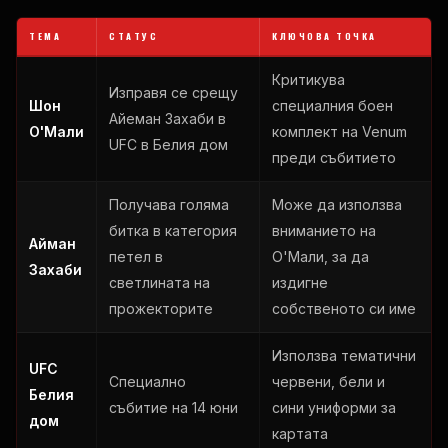
ТЕМА
СТАТУС
КЛЮЧОВА ТОЧКА
Критикува
Изправя се срещу
Шон
специалния боен
Айеман Захаби в
О'Мали
комплект на Venum
UFC в Белия дом
преди събитието
Получава голяма
Може да използва
битка в категория
вниманието на
Айман
петел в
О'Мали, за да
Захаби
светлината на
издигне
прожекторите
собственото си име
Използва тематични
UFC
Специално
червени, бели и
Белия
събитие на 14 юни
сини униформи за
дом
картата