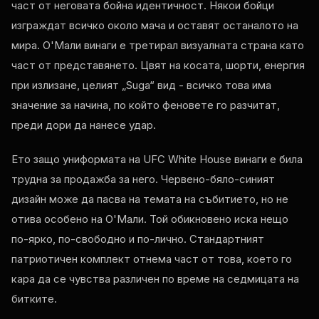
част от неговата бойна идентичност. Някои бойци
изграждат всичко около мача и оставят останалото на
мира. О'Мали винаги е третирал визуалната страна като
част от представянето. Цвят на косата, шорти, енергия
при излизане, целият „Suga“ вид - всичко това има
значение за начина, по който феновете го разчитат,
преди дори да нанесе удар.
Ето защо униформата на UFC White House винаги е била
трудна за продажба за него. Червено-бяло-синият
дизайн може да пасва на темата на събитието, но не
отива особено на О'Мали. Той обикновено иска нещо
по-ярко, по-свободно и по-лично. Стандартният
патриотичен комплект отнема част от това, което го
кара да се чувства различен по време на седмицата на
битките.