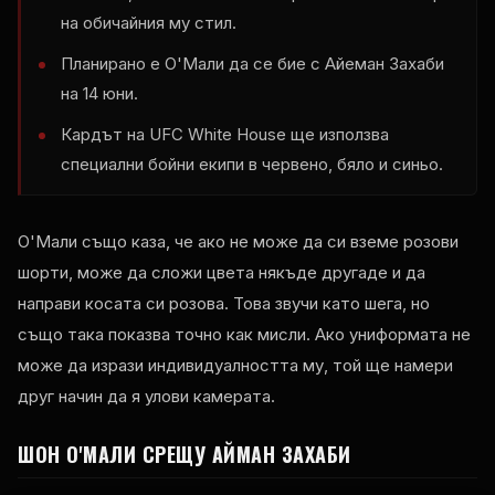
на обичайния му стил.
Планирано е О'Мали да се бие с Айеман Захаби
на 14 юни.
Кардът на UFC White House ще използва
специални бойни екипи в червено, бяло и синьо.
О'Мали също каза, че ако не може да си вземе розови
шорти, може да сложи цвета някъде другаде и да
направи косата си розова. Това звучи като шега, но
също така показва точно как мисли. Ако униформата не
може да изрази индивидуалността му, той ще намери
друг начин да я улови камерата.
ШОН О'МАЛИ СРЕЩУ АЙМАН ЗАХАБИ