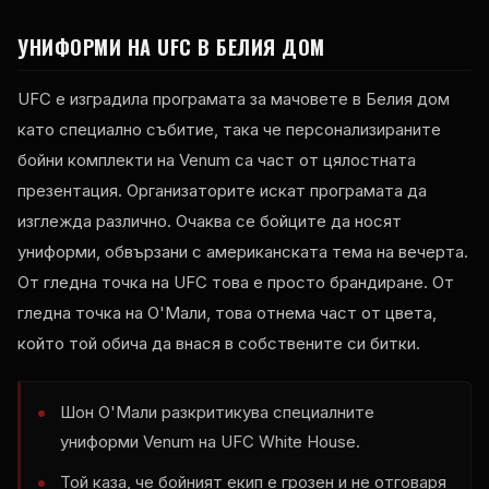
УНИФОРМИ НА UFC В БЕЛИЯ ДОМ
UFC е изградила програмата за мачовете в Белия дом
като специално събитие, така че персонализираните
бойни комплекти на Venum са част от цялостната
презентация. Организаторите искат програмата да
изглежда различно. Очаква се бойците да носят
униформи, обвързани с американската тема на вечерта.
От гледна точка на UFC това е просто брандиране. От
гледна точка на О'Мали, това отнема част от цвета,
който той обича да внася в собствените си битки.
Шон О'Мали разкритикува специалните
униформи Venum на UFC White House.
Той каза, че бойният екип е грозен и не отговаря