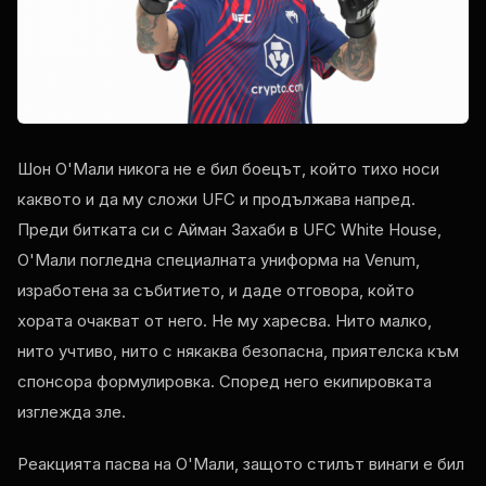
Шон О'Мали никога не е бил боецът, който тихо носи
каквото и да му сложи UFC и продължава напред.
Преди битката си с Айман Захаби в UFC White House,
О'Мали погледна специалната униформа на Venum,
изработена за събитието, и даде отговора, който
хората очакват от него. Не му харесва. Нито малко,
нито учтиво, нито с някаква безопасна, приятелска към
спонсора формулировка. Според него екипировката
изглежда зле.
Реакцията пасва на О'Мали, защото стилът винаги е бил