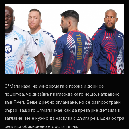
О'Мали каза, че униформата е грозна и дори се
пошегува, че дизайнът изглежда като нещо, направено
във Fiverr. Беше дребно оплакване, но се разпространи
бързо, защото О'Мали знае как да превърне детайла в
заглавие. Не е нужно да насилва с дълга реч. Една остра
реплика обикновено е достатъчна.