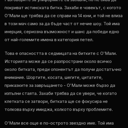
покриват истинската битка. Захаби е човекът, с когото
О'Мали ще трябва да се справи на 14 юни, и той не влиза
в този мач само за да бъде част от нечие шоу. Той има
инерция, сериозна възможност и шанс да победи едно
от най-големите имена в категория петел.
Това е опасността в седмицата на битките с О'Мали.
Историята може да се разпространи около всичко
около битката, преди опонентът да получи достатъчно
внимание. Шортите, косата, шегите, цитатите,
приказките за завръщането - О'Мали може бързо да
изпълни стаята. Захаби трябва да се увери, че когато
клетката се затвори, битката ще се фокусира не
толкова върху имиджа, колкото върху проблемите.
О'Мали все още е по-острото звездно име. Той има