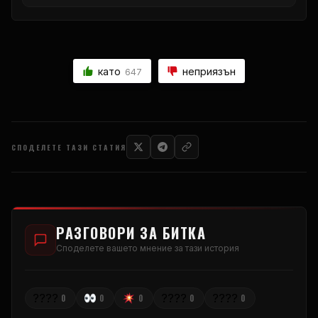
като
неприязън
647
СПОДЕЛЕТЕ ТАЗИ СТАТИЯ
РАЗГОВОРИ ЗА БИТКА
Споделете вашето мнение за тази история
????
????
????
0
0
0
0
0