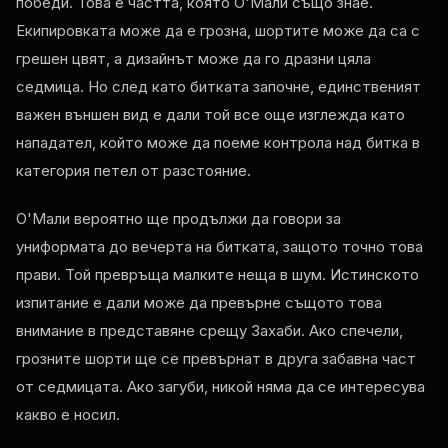
победи. Това е частта, която О'Мали също знае.
Екипировката може да е грозна, шортите може да са с
грешен цвят, а дизайнът може да го дразни цяла
седмица. Но след като битката започне, единственият
важен външен вид е дали той все още изглежда като
нападател, който може да поеме контрола над битка в
категория петел от разстояние.
О'Мали вероятно ще продължи да говори за
униформата до вечерта на битката, защото точно това
прави. Той превръща малките неща в шум. Истинското
изпитание е дали може да превърне същото това
внимание в представяне срещу Захаби. Ако спечели,
грозните шорти ще се превърнат в друга забавна част
от седмицата. Ако загуби, никой няма да се интересува
какво е носил.