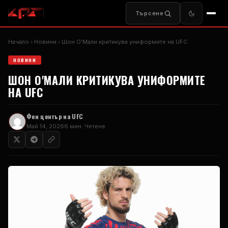
Търсене
Начало
Новини
Шон О'Мали критикува униформите на UFC
НОВИНИ
ШОН О'МАЛИ КРИТИКУВА УНИФОРМИТЕ
НА UFC
Фен център на UFC
Май 14, 2026
6 мин. Четене