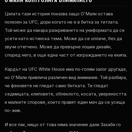
Цялата тази история показва защо О'Мали остава
полезен за UFC, дори когато не е в битка за титлата.
Той може да накара разкриването на униформата да се
усети като истинска тема. Може да се оплаче, без да
звучи отегчено. Може да превърне лошия дизайн,
според него, в още една част от изграждането на екипа.
Кардът на UFC White House има по-голям залог другаде,
но О'Мали привлича различен вид внимание. Той разбира,
че феновете не гледат само битката. Те гледат
седмицата, клиповете, облеклото, косата, увереността
и малките спорове, които правят един мач да се усеща
по-жив.
И все пак, нищо от това няма значение дали Захаби го