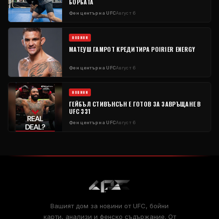
БОРБАТА
Фен център на UFC
Август 6
НОВИНИ
МАТЕУШ ГАМРОТ КРЕДИТИРА POIRIER ENERGY
Фен център на UFC
Август 6
НОВИНИ
ГЕЙБЪЛ СТИВЪНСЪН Е ГОТОВ ЗА ЗАВРЪЩАНЕ В
UFC 331
Фен център на UFC
Август 6
Вашият дом за новини от UFC, бойни
карти, анализи и фенско съдържание. От