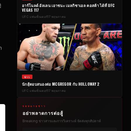
ู
อาร์โนลด์ อัลเลน เอาชนะ เมลกิซาเอล คอสต้า ได้ที่
UFC
VEGAS
117
UFC
แฟนเซ็นเตอร์
17 พฤษภาคม
า
ข่าว
ก
นักสู้ตอบสนองต่อ MCGREGOR กับ HOLLOWAY 2
UFC
แฟนเซ็นเตอร์
17 พฤษภาคม
จดหมายข่าว
อย่าพลาดการต่อสู้
Breaking
ข่าวสารและการวิเคราะห์ จัดส่งทุกสัปดาห์