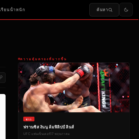
ค้นหา
เรียนน้ําหนัก
ความคุ้มครองที่มากขึ้น
ข่าว
ฟรานซิส งันนู ล้มฟิลิปป์ ลินส์
UFC
แฟนเซ็นเตอร์
17 พฤษภาคม