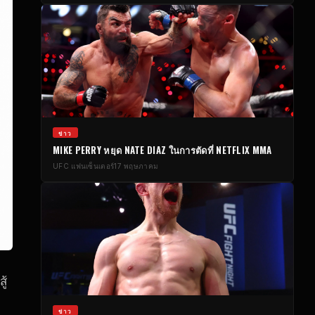
ข่าว
MIKE PERRY หยุด NATE DIAZ ในการตัดที่ NETFLIX MMA
UFC
แฟนเซ็นเตอร์
17 พฤษภาคม
ู้
ข่าว