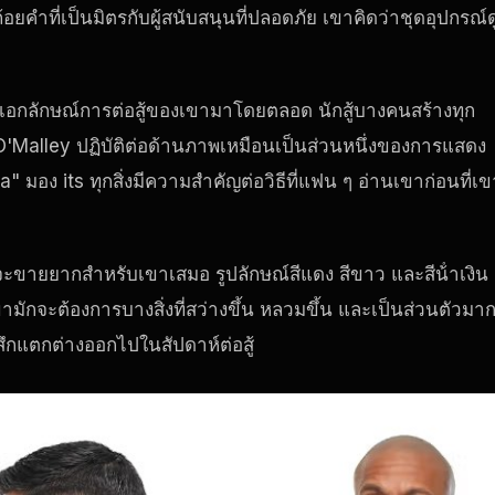
ยคําที่เป็นมิตรกับผู้สนับสนุนที่ปลอดภัย เขาคิดว่าชุดอุปกรณ์ด
งเอกลักษณ์การต่อสู้ของเขามาโดยตลอด นักสู้บางคนสร้างทุก
ยว O'Malley ปฏิบัติต่อด้านภาพเหมือนเป็นส่วนหนึ่งของการแสดง
มอง its ทุกสิ่งมีความสําคัญต่อวิธีที่แฟน ๆ อ่านเขาก่อนที่เข
จะขายยากสําหรับเขาเสมอ รูปลักษณ์สีแดง สีขาว และสีน้ําเงิน
ามักจะต้องการบางสิ่งที่สว่างขึ้น หลวมขึ้น และเป็นส่วนตัวมา
ู้สึกแตกต่างออกไปในสัปดาห์ต่อสู้