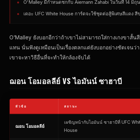
O'Malley มีกําหนดชกกับ Aiemann Zahabi ในวันที่ 14 มิถุ
เดอะ
UFC White House
การ์ดจะใช้ชุดต่อสู้พิเศษสีแดง สีข
O'Malley ยังบอกอีกว่าถ้าเขาไม่สามารถใส่กางเกงขาสั้นสี
แทน นั่นฟังดูเหมือนเป็นเรื่องตลกแต่ยังบอกอย่างชัดเจนว
เขาจะหาวิธีอื่นที่จะทําให้กล้องจับได้
ฌอน โอมอลลีย์ VS ไอมันน์ ซาฮาบี
หัวข้อ
สถานะ
เผชิญหน้ากับไอมันน์ ซาฮาบีที่
UFC Whi
ฌอน โอมอลลีย์
House