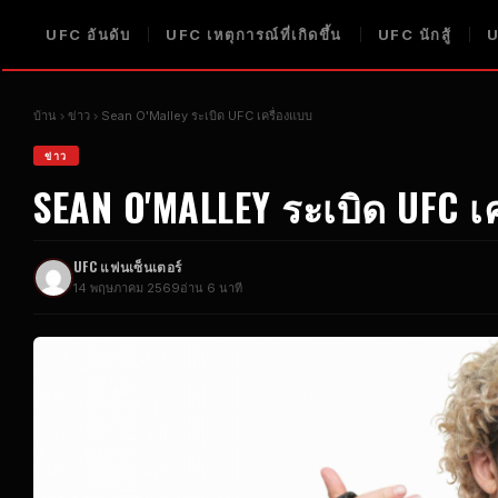
UFC
อันดับ
UFC
เหตุการณ์ที่เกิดขึ้น
UFC
นักสู้
บ้าน
ข่าว
Sean O'Malley ระเบิด
UFC
เครื่องแบบ
ข่าว
SEAN O'MALLEY ระเบิด
UFC
เค
UFC
แฟนเซ็นเตอร์
14 พฤษภาคม 2569
อ่าน 6 นาที