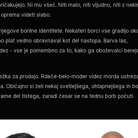
ičakujejo. Ni mu všeč. Niti malo, niti vljudno, niti z nek
 oprema videti slabo.
 njegove borilne identitete. Nekateri borci vse gradijo oko
lno plat vedno obravnaval kot del nastopa. Barva las,
idez - vse je pomembno za to, kako ga oboževalci berej
težka za prodajo. Rdeče-belo-moder videz morda ustrez
. Običajno si želi nekaj svetlejšega, ohlapnejšega in bo
e del tistega, zaradi česar se na tednu borb počuti