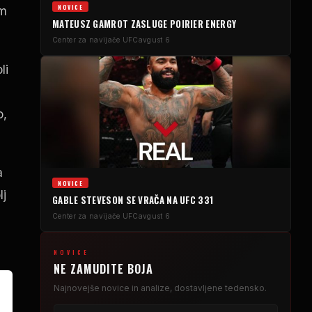
NOVICE
im
MATEUSZ GAMROT ZASLUGE POIRIER ENERGY
Center za navijače UFC
avgust 6
li
o,
a
NOVICE
lj
GABLE STEVESON SE VRAČA NA UFC 331
Center za navijače UFC
avgust 6
NOVICE
NE ZAMUDITE BOJA
Najnovejše novice in analize, dostavljene tedensko.