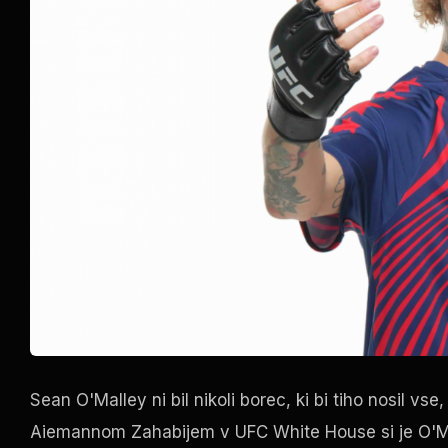
Sean O'Malley ni bil nikoli borec, ki bi tiho nosil v
Aiemannom Zahabijem v UFC White House si je O'M