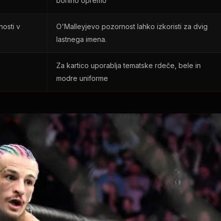
borilno opremo
osti v
O'Malleyjevo pozornost lahko izkoristi za dvig
lastnega imena.
Za kartico uporablja tematske rdeče, bele in
modre uniforme