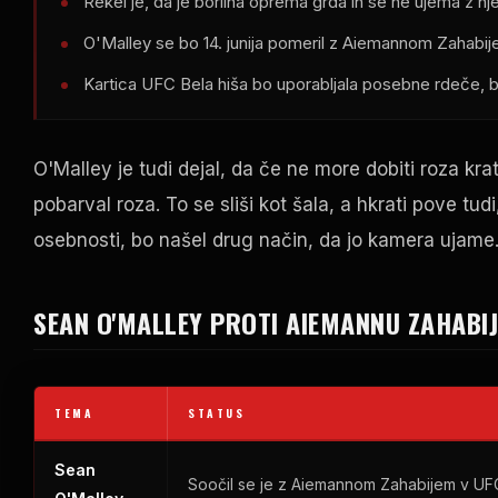
Rekel je, da je borilna oprema grda in se ne ujema z n
O'Malley se bo 14. junija pomeril z Aiemannom Zahabij
Kartica UFC Bela hiša bo uporabljala posebne rdeče, b
O'Malley je tudi dejal, da če ne more dobiti roza kr
pobarval roza. To se sliši kot šala, a hkrati pove tu
osebnosti, bo našel drug način, da jo kamera ujame
SEAN O'MALLEY PROTI AIEMANNU ZAHABI
TEMA
STATUS
Sean
Soočil se je z Aiemannom Zahabijem v UFC 