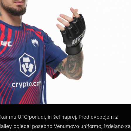
se, kar mu UFC ponudi, in šel naprej. Pred dvobojem z
alley ogledal posebno Venumovo uniformo, izdelano za