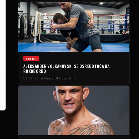
NOVICE
ALEKSANDER VOLKANOVSKI SE OSREDOTOČA NA
ROKOBORBO
Center za navijače UFC
avgust 6