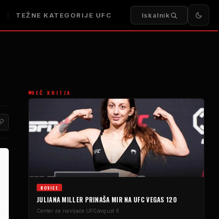
I
TEŽNE KATEGORIJE UFC
Iskalnik
VEČ KRITJA
NOVICE
JULIANA MILLER PRINAŠA MIR NA UFC VEGAS 120
Center za navijače UFC
avgust 6