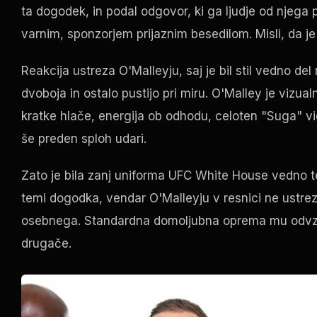
ta dogodek, in podal odgovor, ki ga ljudje od njega pr
varnim, sponzorjem prijaznim besedilom. Misli, da je
Reakcija ustreza O'Malleyju, saj je bil stil vedno del
dvoboja in ostalo pustijo pri miru. O'Malley je vizua
kratke hlače, energija ob odhodu, celoten "Suga" v
še preden sploh udari.
Zato je bila zanj uniforma UFC White House vedno 
temi dogodka, vendar O'Malleyju v resnici ne ustreza
osebnega. Standardna domoljubna oprema mu odvzam
drugače.