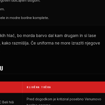
jegovim običajnim slogom.
em.
ele in modre borilne komplete.
atkih hlač, bo morda barvo dal kam drugam in si lase
di, kako razmišlja. Če uniforma ne more izraziti njegove
.
JU
KLJUČNA TOČKA
Pred dogodkom je kritiziral posebno Venumovo
Beli hiši