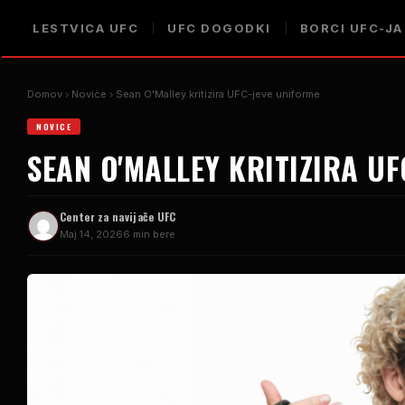
LESTVICA UFC
UFC DOGODKI
BORCI UFC-JA
Domov
Novice
Sean O'Malley kritizira UFC-jeve uniforme
NOVICE
SEAN O'MALLEY KRITIZIRA U
Center za navijače UFC
Maj 14, 2026
6 min bere