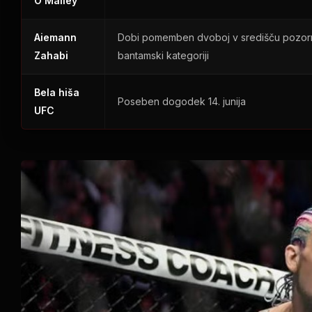
O'Malley
Aiemann
Dobi pomemben dvoboj v središču pozorn
Zahabi
bantamski kategoriji
Bela hiša
Poseben dogodek 14. junija
UFC