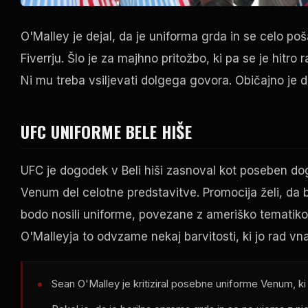
O'Malley je dejal, da je uniforma grda in se celo pošal
Fiverrju. Šlo je za majhno pritožbo, ki pa se je hitro
Ni mu treba vsiljevati dolgega govora. Običajno je d
UFC UNIFORME BELE HIŠE
UFC je dogodek v Beli hiši zasnoval kot poseben dog
Venum del celotne predstavitve. Promocija želi, da b
bodo nosili uniforme, povezane z ameriško tematiko 
O'Malleyja to odvzame nekaj barvitosti, ki jo rad vn
Sean O'Malley je kritiziral posebne uniforme Venum, ki ji