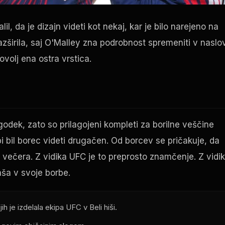
il, da je dizajn videti kot nekaj, kar je bilo narejeno na
 razširila, saj O'Malley zna podrobnost spremeniti v naslov
ovolj ena ostra vrstica.
odek, zato so prilagojeni kompleti za borilne veščine
i bil borec videti drugačen. Od borcev se pričakuje, da
večera. Z vidika UFC je to preprosto znamčenje. Z vidi
aša v svoje borbe.
h je izdelala ekipa UFC v Beli hiši.