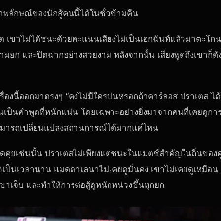
พลักษณ์ของนักสู้คนนี้ได้ในชั่วข้ามคืน
ด เขาไม่ได้ชนะด้วยคะแนนเสียงไม่เป็นเอกฉันท์แล้วมาตะโกน
ยก และปิดฉากอย่างสวยงาม หลังจากนั้น เสียงพูดถึงเขาก็ดั
ดเรื่องนี้ออกมาตรงๆ “คงไม่มีใครบ่นหรอกถ้าคาร์ลอส ปราเตส ได้
่นเป็นคำพูดที่หนักแน่น โดยเฉพาะอย่างยิ่งมาจากคนที่เคยดูกา
้นสามารถเปลี่ยนแปลงสถานการณ์ได้มากแค่ไหน
พูดคุยเช่นนั้น ปราเตสไม่เพียงแต่ชนะในแมตช์สำคัญในถิ่นของคู
เดียวเป็นเวลานาน แมดดาเลนาไม่เคยดูมั่นคง เขาไม่เคยดูเหมือน
ขาเจ็บ และทำให้การต่อสู้ดูหนักหน่วงขึ้นทุกยก