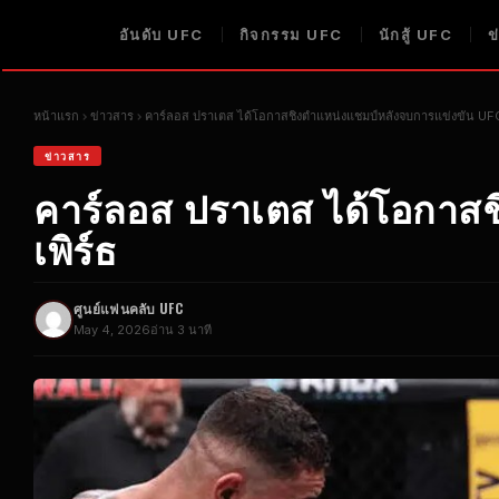
อันดับ UFC
กิจกรรม UFC
นักสู้ UFC
ข
หน้าแรก
ข่าวสาร
คาร์ลอส ปราเตส ได้โอกาสชิงตำแหน่งแชมป์หลังจบการแข่งขัน U
ข่าวสาร
คาร์ลอส ปราเตส ได้โอกาสช
เพิร์ธ
ศูนย์แฟนคลับ UFC
May 4, 2026
อ่าน 3 นาที