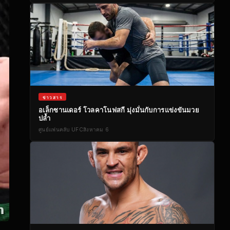
ข่าวสาร
อเล็กซานเดอร์ โวลคาโนฟสกี มุ่งมั่นกับการแข่งขันมวย
ปล้ำ
ศูนย์แฟนคลับ UFC
สิงหาคม 6