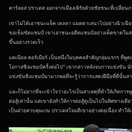
คาร์ลอส ปราเตส ออกจากเมืองเพิร์ธด้วยชัยชนะที่เปลี่ยนภา
เขาไม่ได้เอาชนะแจ็ค เดลลา แมดดาเลนาไปอย่างฉิวเฉีย
ขอเข็มขัดแชมป์ เขาเอาชนะอดีตแชมป์อย่างเด็ดขาดในสาม
ขึ้นอย่างรวดเร็ว
แดเนียล คอร์เมียร์ เป็นหนึ่งในบุคคลสำคัญกลุ่มแรกๆ ที่พู
โอกาสชิงแชมป์ครั้งต่อไป” เขากล่าวหลังจบการแข่งขัน นั
แข่งขันชิงแชมป์มามากพอที่จะรู้ว่าการแสดงฝีมือที่ดีนั
และก็ไม่ยากที่จะเข้าใจว่าอะไรเป็นสาเหตุที่ทำให้เกิดการ
ต่อสู้เท่านั้น แต่เขายังทำให้การต่อสู้ดูเป็นไปในทิศทาง
เป็นฝ่ายควบคุมเกม ปราเตสโจมตีเขาอย่างต่อเนื่อง ทำให้เ