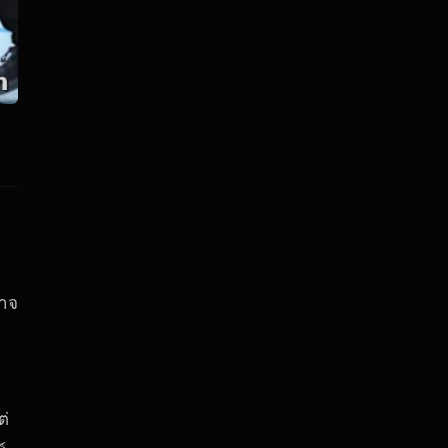
อาจ
ต่