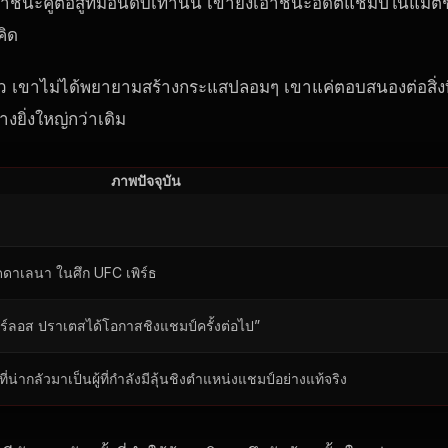
ชนะคู่ต่อสู้ที่มีอันดับเท่านั้น เขายังเอาชนะอดีตแชมป์ในแมตช
คิด
ร็ว เขาไม่ได้พยายามสร้างกระแสปลอมๆ เขาแค่ตอบสนองต่อสิ่งท
่างยิ่งใหญ่กว่าเดิม
ภาพปัจจุบัน
ดาเลนา ในศึก UFC เพิร์ธ
ร์ลอส ปราเตสได้โอกาสชิงแชมป์ครั้งต่อไป”
ี่น่ากลัวมาเป็นผู้ที่กำลังมีลุ้นชิงตำแหน่งแชมป์อย่างแท้จริง