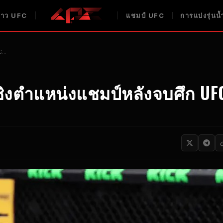
่าว UFC
แชมป์ UFC
การแบ่งรุ่น
FC…
ิงตำแหน่งแชมป์หลังจบศึก UF