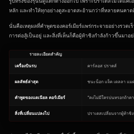
รูปทรงของรุ่นนี้ดูแตกต่างออกไป เพราะปราเตสไม่ได้แค่เอา
หลัก และทำให้ทุกอย่างดูสะอาดสะอ้านกว่าที่หลายคนคาด
นั่นคือเหตุผลที่คำพูดของคอร์เมียร์แพร่กระจายอย่างรวดเ
การต่อสู้เป็นอยู่ และสิ่งที่เห็นก็คือผู้ท้าชิงกำลังก้าวขึ้นมาอย
รายละเอียดสำคัญ
เครื่องบินรบ
คาร์ลอส ปราตส์
ผลลัพธ์ล่าสุด
ชนะน็อก แจ็ค เดลลา แมด
คำพูดของแดเนียล คอร์เมียร์
“คงไม่มีใครบ่นหรอกถ้าคา
สิ่งที่เปลี่ยนแปลงไป
ปราเตสเปลี่ยนจากผู้ท้าชิงท