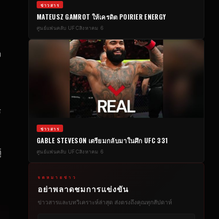
ข่าวสาร
MATEUSZ GAMROT ให้เครดิต POIRIER ENERGY
ศูนย์แฟนคลับ UFC
สิงหาคม 6
ง
ร
ข่าวสาร
GABLE STEVESON เตรียมกลับมาในศึก UFC 331
่
ศูนย์แฟนคลับ UFC
สิงหาคม 6
จดหมายข่าว
อย่าพลาดชมการแข่งขัน
ข่าวสารและบทวิเคราะห์ล่าสุด ส่งตรงถึงคุณทุกสัปดาห์