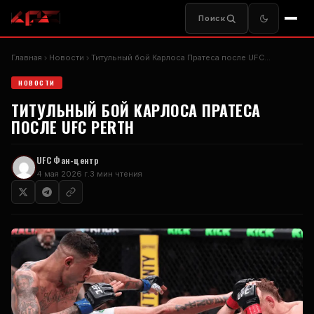
Поиск
Главная
Новости
Титульный бой Карлоса Пратеса после
UFC
...
НОВОСТИ
ТИТУЛЬНЫЙ БОЙ КАРЛОСА ПРАТЕСА
ПОСЛЕ
UFC PERTH
UFC
Фан-центр
4 мая 2026 г.
3 мин чтения