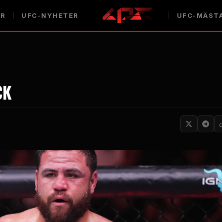
AR
UFC-NYHETER
UFC-MÄST
CK