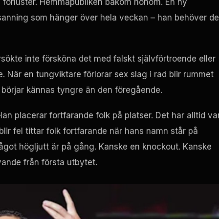
ka förluster. Hemmapubliken bakom honom. En ny
 sanning som hänger över hela veckan – han behöver d
rsökte inte försköna det med falskt självförtroende eller
. När en tungviktare förlorar sex slag i rad blir rummet
en börjar kännas tyngre än den föregående.
 placerar fortfarande folk på platser. Det har alltid var
lir fel tittar folk fortfarande när hans namn står på
något högljutt är på gång. Kanske en knockout. Kanske
ande från första utbytet.