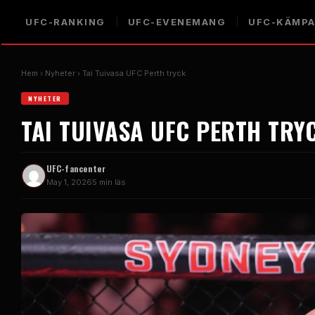
UFC-RANKING
UFC-EVENEMANG
UFC-KÄMP
Hem
Nyheter
Tai Tuivasa UFC Perth tryck
NYHETER
TAI TUIVASA UFC PERTH TRY
UFC-fancenter
May 1, 2026
5 min läs