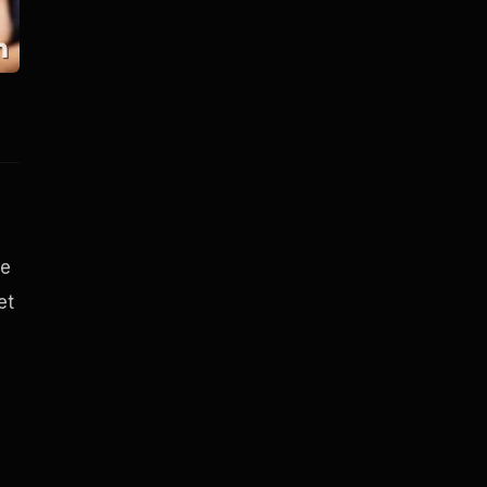
re
et