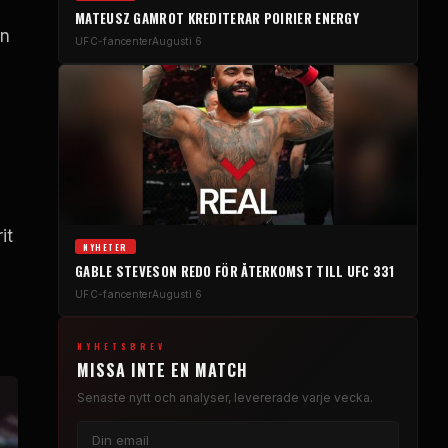
MATEUSZ GAMROT KREDITERAR POIRIER ENERGY
en
UFC-fancenter
Augusti 6
it
NYHETER
GABLE STEVESON REDO FÖR ÅTERKOMST TILL UFC 331
UFC-fancenter
Augusti 6
NYHETSBREV
MISSA INTE EN MATCH
Senaste nytt och analyser, levererade varje vecka.