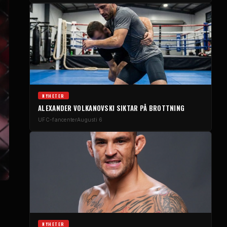
NYHETER
ALEXANDER VOLKANOVSKI SIKTAR PÅ BROTTNING
UFC-fancenter
Augusti 6
NYHETER