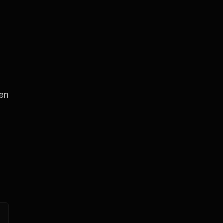
v
 en