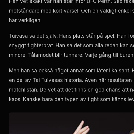
Han vet exakt var han står inför UFC Perth. Sex ra
motståndare med kort varsel. Och en väldigt enkel
här verkligen.
Tuivasa sa det själv. Hans plats står på spel. Han fö
snyggt fighterprat. Han sa det som alla redan kan se
mindre. Tålamodet blir tunnare. Varje gång till bur
Men han sa också något annat som låter lika sant. Han
en del av Tai Tuivasas historia. Även när resultaten b
matchlistan. De vet att det finns en god chans att 
kaos. Kanske bara den typen av fight som känns lev