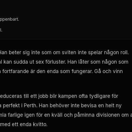
uppenbart.
l.
Han beter sig inte som om sviten inte spelar någon roll.
tal kan sudda ut sex förluster. Han låter som någon som
n fortfarande är den enda som fungerar. Gå och vinn
duceras till ett jobb blir kampen ofta tydligare för
perfekt i Perth. Han behöver inte bevisa en helt ny
la farlige igen för en kväll och påminna divisionen om a
 med ett enda kvitto.