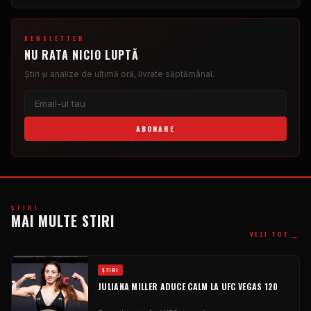
NEWSLETTER
NU RATA NICIO LUPTĂ
Știri și analize de ultimă oră, livrate săptămânal.
ABONARE
ŞTIRI
MAI MULTE STIRI
→
VEZI TOT
ŞTIRI
JULIANA MILLER ADUCE CALM LA UFC VEGAS 120