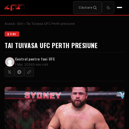
Căutare
Acasă
Ştiri
Tai Tuivasa UFC Perth presiune
ŞTIRI
TAI TUIVASA UFC PERTH PRESIUNE
Centrul pentru fani UFC
1 Mai, 2026
5 min citit