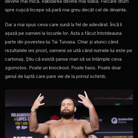
devine mai mică. Răbdarea devine mai slabă. Fiecare drum
spre cușcă începe să pară mai greu decât cel de dinainte.
Dar a mai spus ceva care sună la fel de adevărat. Încă îi
așază pe oameni la locurile lor. Asta a făcut întotdeauna
parte din povestea lui Tai Tuivasa. Chiar și atunci când
rezultatele ies prost, oamenii se uită când numele lui este pe
cartonaș. Știu că există șanse mari să se întâmple ceva
zgomotos. Poate un knockout. Poate haos. Poate doar
genul de luptă care pare vie de la primul schimb.