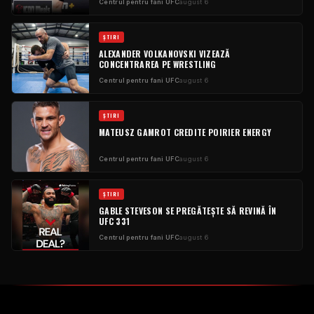
Centrul pentru fani UFC
august 6
ŞTIRI
ALEXANDER VOLKANOVSKI VIZEAZĂ
CONCENTRAREA PE WRESTLING
Centrul pentru fani UFC
august 6
ŞTIRI
MATEUSZ GAMROT CREDITE POIRIER ENERGY
Centrul pentru fani UFC
august 6
ŞTIRI
GABLE STEVESON SE PREGĂTEȘTE SĂ REVINĂ ÎN
UFC 331
Centrul pentru fani UFC
august 6