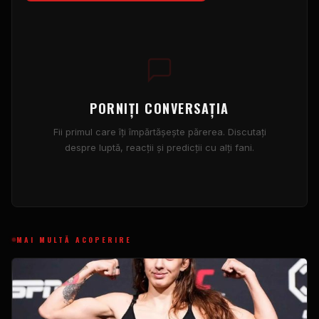
PORNIȚI CONVERSAȚIA
Fii primul care îți împărtășește părerea. Discutați
despre luptă, reacții și predicții cu alți fani.
MAI MULTĂ ACOPERIRE