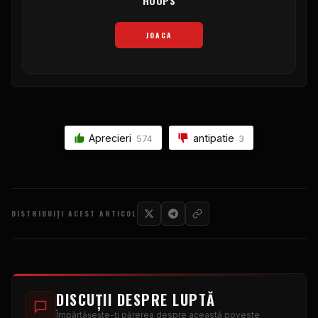
HOOPS
JOACA
Aprecieri
antipatie
574
3
DISTRIBUIȚI ACEST ARTICOL
DISCUȚII DESPRE LUPTĂ
Împărtășește-ți părerea despre această poveste