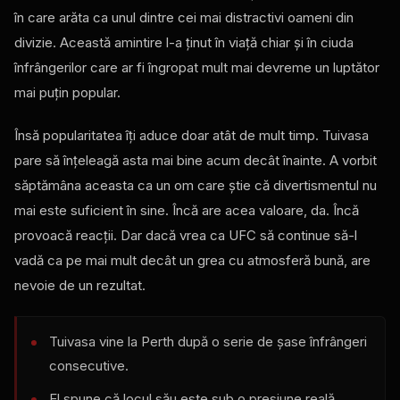
în care arăta ca unul dintre cei mai distractivi oameni din
divizie. Această amintire l-a ținut în viață chiar și în ciuda
înfrângerilor care ar fi îngropat mult mai devreme un luptător
mai puțin popular.
Însă popularitatea îți aduce doar atât de mult timp. Tuivasa
pare să înțeleagă asta mai bine acum decât înainte. A vorbit
săptămâna aceasta ca un om care știe că divertismentul nu
mai este suficient în sine. Încă are acea valoare, da. Încă
provoacă reacții. Dar dacă vrea ca UFC să continue să-l
vadă ca pe mai mult decât un grea cu atmosferă bună, are
nevoie de un rezultat.
Tuivasa vine la Perth după o serie de șase înfrângeri
consecutive.
El spune că locul său este sub o presiune reală.