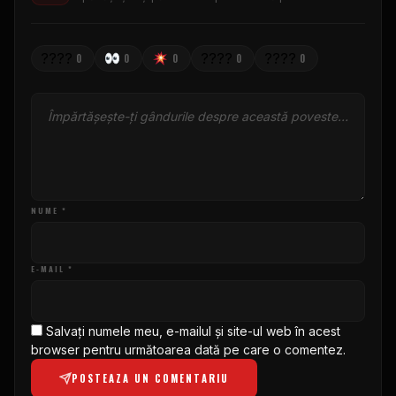
????
????
????
0
0
0
0
0
NUME *
E-MAIL *
Salvați numele meu, e-mailul și site-ul web în acest
browser pentru următoarea dată pe care o comentez.
POSTEAZA UN COMENTARIU