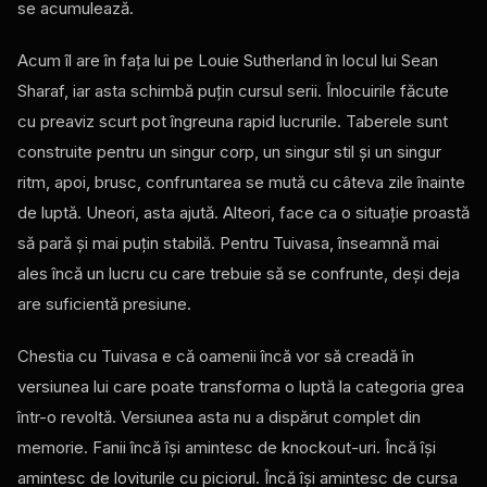
se acumulează.
Acum îl are în fața lui pe Louie Sutherland în locul lui Sean
Sharaf, iar asta schimbă puțin cursul serii. Înlocuirile făcute
cu preaviz scurt pot îngreuna rapid lucrurile. Taberele sunt
construite pentru un singur corp, un singur stil și un singur
ritm, apoi, brusc, confruntarea se mută cu câteva zile înainte
de luptă. Uneori, asta ajută. Alteori, face ca o situație proastă
să pară și mai puțin stabilă. Pentru Tuivasa, înseamnă mai
ales încă un lucru cu care trebuie să se confrunte, deși deja
are suficientă presiune.
Chestia cu Tuivasa e că oamenii încă vor să creadă în
versiunea lui care poate transforma o luptă la categoria grea
într-o revoltă. Versiunea asta nu a dispărut complet din
memorie. Fanii încă își amintesc de knockout-uri. Încă își
amintesc de loviturile cu piciorul. Încă își amintesc de cursa