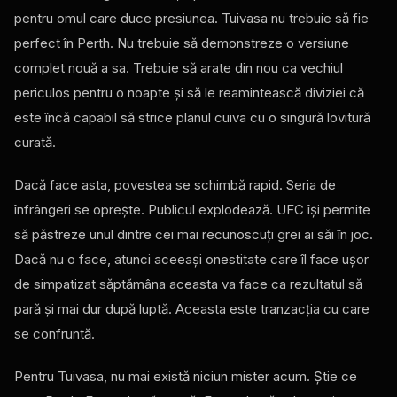
pentru omul care duce presiunea. Tuivasa nu trebuie să fie
perfect în Perth. Nu trebuie să demonstreze o versiune
complet nouă a sa. Trebuie să arate din nou ca vechiul
periculos pentru o noapte și să le reamintească diviziei că
este încă capabil să strice planul cuiva cu o singură lovitură
curată.
Dacă face asta, povestea se schimbă rapid. Seria de
înfrângeri se oprește. Publicul explodează. UFC își permite
să păstreze unul dintre cei mai recunoscuți grei ai săi în joc.
Dacă nu o face, atunci aceeași onestitate care îl face ușor
de simpatizat săptămâna aceasta va face ca rezultatul să
pară și mai dur după luptă. Aceasta este tranzacția cu care
se confruntă.
Pentru Tuivasa, nu mai există niciun mister acum. Știe ce