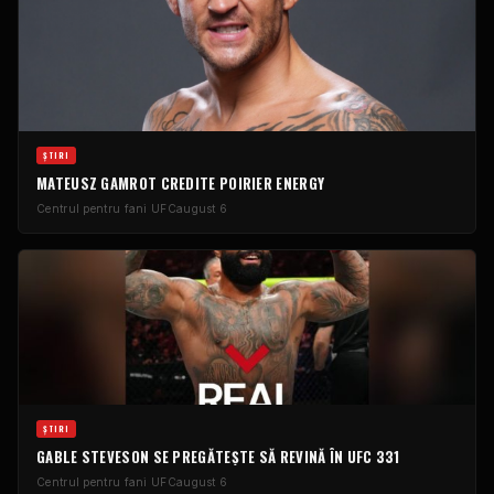
ŞTIRI
MATEUSZ GAMROT CREDITE POIRIER ENERGY
Centrul pentru fani UFC
august 6
ŞTIRI
GABLE STEVESON SE PREGĂTEȘTE SĂ REVINĂ ÎN UFC 331
Centrul pentru fani UFC
august 6