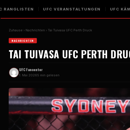
C
RANGLISTEN
UFC
VERANSTALTUNGEN
UFC
KÄM
Zuhause
Nachrichten
Tai Tuivasa
UFC Perth
Druck
NACHRICHTEN
TAI TUIVASA
UFC PERTH
DRU
UFC
Fancenter
1. Mai 2026
5 min gelesen