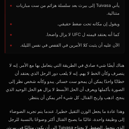
يأتي Tuivasa إلى بيرث بعد سلسلة هزائم من ست مباريات
متتالية.
ويقول إن مكانه تحت ضغط حقيقي.
كما أنه يعتقد قيمته ل
UFC
لا يزال واضحا.
الآن عليه أن يثبت كلا الأمرين في القفص في نفس الليلة.
هناك أيضًا شيء صادق في الطريقة التي يتعامل بها مع الأمر. إنه لا
يتصرف وكأن الخط لا يهم. إنه لا يلعب دور الرجل الذي يعتقد أن
خطابًا واحدًا يمكن أن يمحو ست خسائر. يبدو وكأنه شخص نظر إلى
الصورة بأكملها ويعرف أن الحل الأبسط لا يزال هو الحل الوحيد الذي
ينجح. اذهب واربح القتال. كل شيء آخر يمكن أن ينتظر.
وهذا عادة ما يجعل الوزن الثقيل خطيرا. عندما يتم تجريد الضوضاء
إلى وظيفة واحدة، غالبًا ما يصبح القتال أكثر وضوحًا بالنسبة للرجل
الذي يتحمل الضغط. لا يحتاج Tuivasa إلى أن يكون مثاليًا في بيرث.