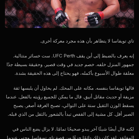
تاي تويفاسا لا يتظاهر بأن هذه مجرد معركة أخرى.
إنه يعرف بالضبط إلى أين يقف
UFC Perth
. ست خسائر متتالية.
جمهور المنزل خلفه. خصم جديد في وقت قصير. وحقيقة بسيطة جدًا
معلقة طوال الأسبوع بأكمله، فهو يحتاج إلى هذه الحقيقة بشدة.
قالها تويفاسا بنفسه. مكانه على المحك. لم يحاول أن يلبسها ثقة
مزيفة أو حديث مقاتل أنيق. قال ما يمكن للجميع رؤيته بالفعل. عندما
يسقط الوزن الثقيل ستة على التوالي، تصبح الغرفة أصغر. يصبح
الصبر أقل. كل مشية إلى القفص تبدأ بالشعور بالثقل من الذي قبله.
لكنه قال أيضًا شيئًا آخر يبدو صحيحًا تمامًا. لا يزال يضع الناس في
المقاعد. لقد كان ذلك دائمًا جزءًا من قصة تاي تويفاسا. وحتى عندما