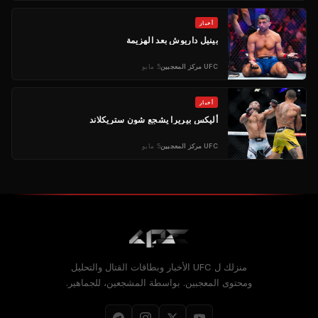
أخبار
بينيل داريوش بعد الهزيمة
UFC
مركز المعجبين
5 مايو
أخبار
أليكس بيريرا يشجع شون ستريكلاند
UFC
مركز المعجبين
5 مايو
منزلك ل
UFC
الأخبار وبطاقات القتال والتحليل
ومحتوى المعجبين. بواسطة المشجعين، للجماهير.