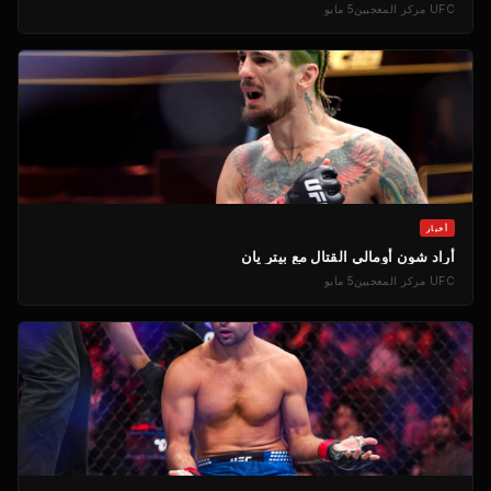
UFC
مركز المعجبين
5 مايو
أخبار
أراد شون أومالي القتال مع بيتر يان
UFC
مركز المعجبين
5 مايو