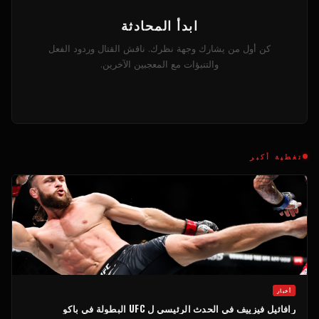
ابدأ المحادثة
كن أول من يشارك وجهة نظرك. ناقش القتال وردود الفعل
والتنبؤات مع المعجبين الآخرين.
تغطية أكبر
أخبار
رافائيل فيزييف في الحدث الرئيسي ل
UFC
البطولة في باكو