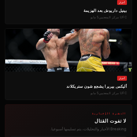
أخبار
بينيل داريوش بعد الهزيمة
UFC
مركز المعجبين
5 مايو
أخبار
أليكس بيريرا يشجع شون ستريكلاند
UFC
مركز المعجبين
5 مايو
النشرة الإخبارية
لا تفوت القتال
Breaking
الأخبار والتحليلات، يتم تسليمها أسبوعيا.