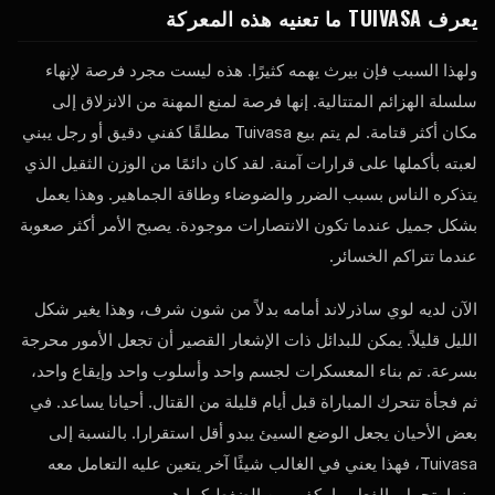
يعرف TUIVASA ما تعنيه هذه المعركة
ولهذا السبب فإن بيرث يهمه كثيرًا. هذه ليست مجرد فرصة لإنهاء
سلسلة الهزائم المتتالية. إنها فرصة لمنع المهنة من الانزلاق إلى
مكان أكثر قتامة. لم يتم بيع Tuivasa مطلقًا كفني دقيق أو رجل يبني
لعبته بأكملها على قرارات آمنة. لقد كان دائمًا من الوزن الثقيل الذي
يتذكره الناس بسبب الضرر والضوضاء وطاقة الجماهير. وهذا يعمل
بشكل جميل عندما تكون الانتصارات موجودة. يصبح الأمر أكثر صعوبة
عندما تتراكم الخسائر.
الآن لديه لوي ساذرلاند أمامه بدلاً من شون شرف، وهذا يغير شكل
الليل قليلاً. يمكن للبدائل ذات الإشعار القصير أن تجعل الأمور محرجة
بسرعة. تم بناء المعسكرات لجسم واحد وأسلوب واحد وإيقاع واحد،
ثم فجأة تتحرك المباراة قبل أيام قليلة من القتال. أحيانا يساعد. في
بعض الأحيان يجعل الوضع السيئ يبدو أقل استقرارا. بالنسبة إلى
Tuivasa، فهذا يعني في الغالب شيئًا آخر يتعين عليه التعامل معه
بينما يتحمل بالفعل ما يكفي من الضغط كما هو.