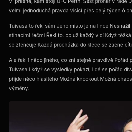
Ví přesně, kam stojí
UFC Perth
. Šest proher v řadě
velmi jednoduchá pravda visící přes celý týden ó on
Tuivasa to řekl sám Jeho místo je na lince Nesnaži
stíhacími řečmi Řekl to, co už každý vidí Když těžk
se ztenčuje Každá procházka do klece se začne cítit 
Ale řekl i něco jiného, co zní stejně pravdivě Pořád
Tuivasa I když se výsledky pokazí, lidé se pořád dív
přijde něco hlasitého Možná knockout Možná chaos M
výměny.