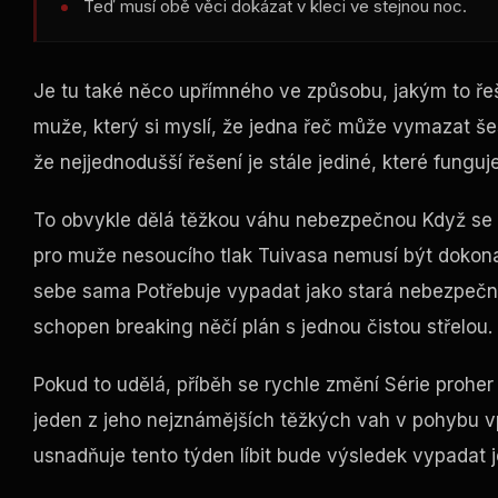
Teď musí obě věci dokázat v kleci ve stejnou noc.
Je tu také něco upřímného ve způsobu, jakým to řeší
muže, který si myslí, že jedna řeč může vymazat šest
že nejjednodušší řešení je stále jediné, které fungu
To obvykle dělá těžkou váhu nebezpečnou Když se hl
pro muže nesoucího tlak Tuivasa nemusí být dokona
sebe sama Potřebuje vypadat jako stará nebezpečná 
schopen
breaking
něčí plán s jednou čistou střelou.
Pokud to udělá, příběh se rychle změní Série proh
jeden z jeho nejznámějších těžkých vah v pohybu vp
usnadňuje tento týden líbit bude výsledek vypadat j