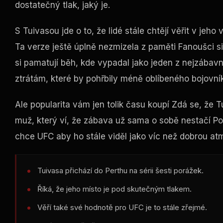
dostatečný tlak, jaký je.
S Tuivasou jde o to, že lidé stále chtějí věřit v jeh
Ta verze ještě úplně nezmizela z paměti Fanoušci s
si pamatují běh, kde vypadal jako jeden z nejzábav
ztrátám, které by pohřbily méně oblíbeného bojovn
Ale popularita vám jen tolik času koupí Zdá se, že 
muž, který ví, že zábava už sama o sobě nestačí Po
chce
UFC
aby ho stále viděl jako víc než dobrou at
Tuivasa přichází do Perthu na sérii šesti porážek.
Říká, že jeho místo je pod skutečným tlakem.
Věří také své hodnotě pro
UFC
je to stále zřejmé.