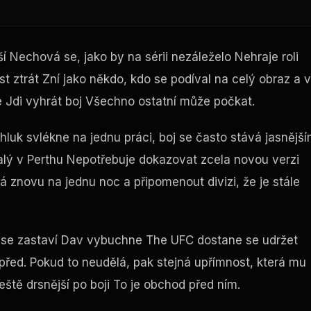
 Nechová se, jako by na sérii nezáleželo Nehraje roli
 ztrát Zní jako někdo, kdo se podíval na celý obraz a v
je Jdi vyhrát boj Všechno ostatní může počkat.
uk svlékne na jednu práci, boj se často stává jasnějš
lý v Perthu Nepotřebuje dokazovat zcela novou verzi
znovu na jednu noc a připomenout divizi, že je stále
er se zastaví Dav vybuchne The
UFC
dostane se udržet
řed. Pokud to neudělá, pak stejná upřímnost, která mu
eště drsnější po boji To je obchod před ním.