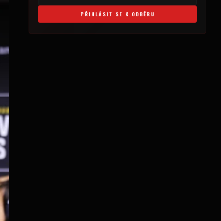
PŘIHLÁSIT SE K ODBĚRU