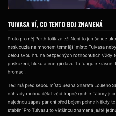
TUIVASA VÍ, CO TENTO BOJ ZNAMENÁ
Proto pro něj Perth tolik záleží Není to jen šance uko
nesklouzla na mnohem temnější místo Tuivasa nebyl
celou svou hru na bezpečných rozhodnutích Vždy to b
poškození, hluku a energii davu To funguje krásně, 
hromadí.
Teď má před sebou místo Seana Sharafa Louieho Su
náhrady mohou dělat věci trapně rychle Tábory jsou 
najednou zápas pár dní před bojem pohne Někdy to
stabilní Pro Tuivasu to většinou znamená ještě jedn