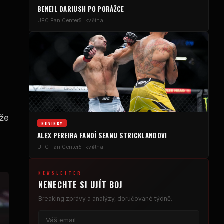
BENEIL DARIUSH PO PORÁŽCE
UFC
Fan Center
5. května
i
 že
NOVINKY
ALEX PEREIRA FANDÍ SEANU STRICKLANDOVI
UFC
Fan Center
5. května
NEWSLETTER
NENECHTE SI UJÍT BOJ
Breaking
zprávy a analýzy, doručované týdně.