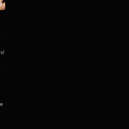
ví
y
se