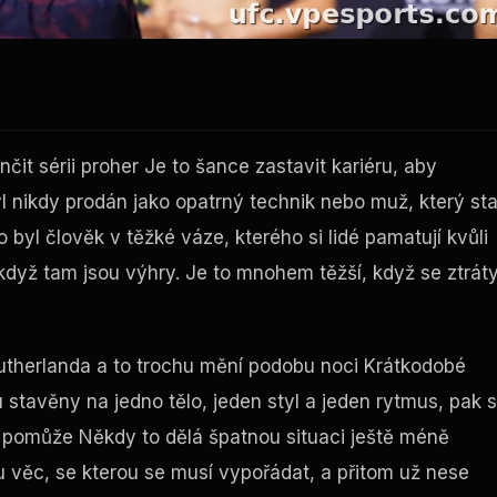
nčit sérii proher Je to šance zastavit kariéru, aby
 nikdy prodán jako opatrný technik nebo muž, který sta
yl člověk v těžké váze, kterého si lidé pamatují kvůli
když tam jsou výhry. Je to mnohem těžší, když se ztrát
therlanda a to trochu mění podobu noci Krátkodobé
stavěny na jedno tělo, jeden styl a jeden rytmus, pak 
 pomůže Někdy to dělá špatnou situaci ještě méně
u věc, se kterou se musí vypořádat, a přitom už nese