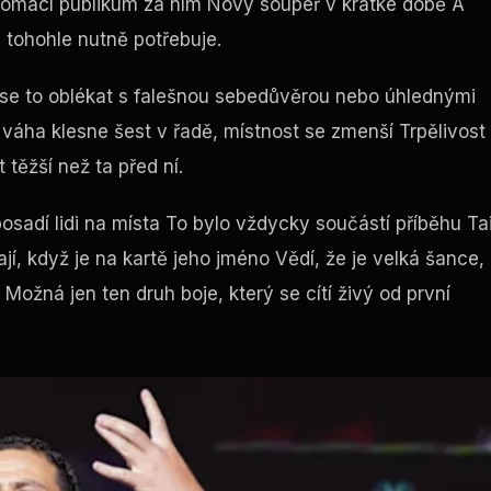
 Domácí publikum za ním Nový soupeř v krátké době A
 tohohle nutně potřebuje.
l se to oblékat s falešnou sebedůvěrou nebo úhlednými
á váha klesne šest v řadě, místnost se zmenší Trpělivost
těžší než ta před ní.
 posadí lidi na místa To bylo vždycky součástí příběhu Ta
ají, když je na kartě jeho jméno Vědí, že je velká šance,
ožná jen ten druh boje, který se cítí živý od první