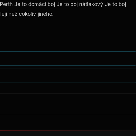
erth Je to domácí boj Je to boj nátlakový Je to boj
leji než cokoliv jiného.