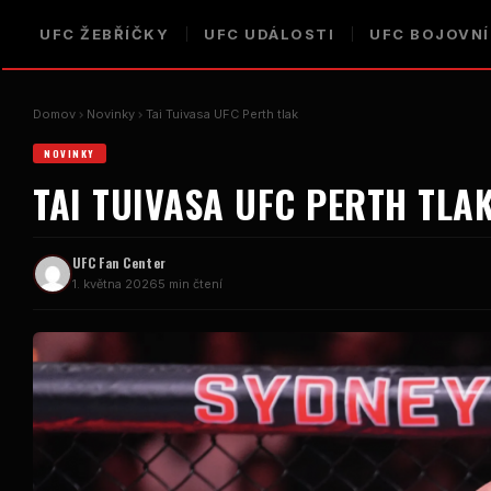
UFC
ŽEBŘÍČKY
UFC
UDÁLOSTI
UFC
BOJOVNÍ
Domov
Novinky
Tai Tuivasa
UFC Perth
tlak
NOVINKY
TAI TUIVASA
UFC PERTH
TLA
UFC
Fan Center
1. května 2026
5 min čtení