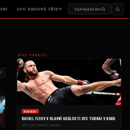
ONI
UFC
VÁHOVÉ TŘÍDY
Vyhledávání
VÍCE POKRYTÍ
NOVINKY
RAFAEL FIZIEV V HLAVNÍ UDÁLOSTI
UFC
TURNAJ V BAKU
UFC
Fan Center
5. května