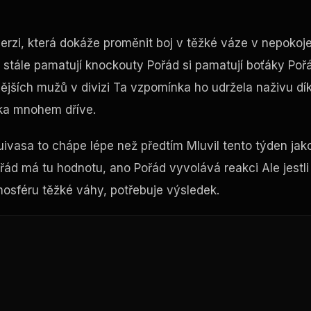
o verzi, která dokáže proměnit boj v těžké váze v nepokoj
i stále pamatují knockouty Pořád si pamatují boťáky Poř
nějších mužů v divizi Ta vzpomínka ho udržela naživu dí
íka mnohem dříve.
Tuivasa to chápe lépe než předtím Mluvil tento týden jak
řád má tu hodnotu, ano Pořád vyvolává reakci Ale jestli
mosféru těžké váhy, potřebuje výsledek.