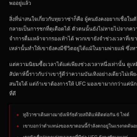
พออยู่แล้ว
สิ่งที่น่าสนใจเกี่ยวกับทุยวาซ่าก็คือ ผู้คนยังคงอยากเชื
กลายเป็นการชกที่ดุเดือดได้ ตัวตนนั้นยังไม่หายไปจากคว
จำการดื่มเหล้าจากรองเท้าได้ พวกเขายังจำช่วงเวลาที่เขาด
เหล่านั้นทำให้เขายังคงมีชีวิตอยู่ได้แม้ในยามพ่ายแพ้ ซึ่
แต่ความนิยมซื้อเวลาได้แค่เพียงช่วงเวลาหนึ่งเท่านั้น ดูเหม
สัปดาห์นี้ราวกับว่าเขารู้ดีว่าความบันเทิงอย่างเดียวไม่เพ
สนใจได้ แต่ถ้าเขาต้องการให้ UFC มองเขามากกว่าแค่นักมว
ที่ดี
ทูอิวาซาเดินทางมายังเพิร์ธด้วยสถิติแพ้ติดต่อกัน 6 ไฟต์
เขาบอกว่าตำแหน่งของเขาตอนนี้กำลังตกอยู่ในแรงกดดันอ