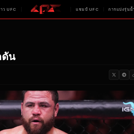
่าว UFC
แชมป์ UFC
การแบ่งรุ่น
ดดัน