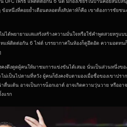
น UFC เพิร์ธ แพ้ติดต่อกัน 6 นัด มีกองเชียร์ในบ้านคอยสนับสน
ยๆ ข้อหนึ่งที่คอยย้ำเตือนตลอดทั้งสัปดาห์ก็คือ เขาต้องการชัยชน
ไม่ได้พยายามเสแสร้งสร้างความมั่นใจหรือใช้คำพูดสวยหรูแบ
ฟวี่เวทแพ้ติดต่อกัน 6 ไฟต์ บรรยากาศในห้องก็ดูอึดอัด ความอดทนก
ๆ
ยังคงดึงดูดผู้คนให้มาชมการแข่งขันได้เสมอ นั่นเป็นส่วนหนึ่งขอ
่เป็นไปตามที่หวัง ผู้คนก็ยังคงจับตามองเมื่อชื่อของเขาปรา
ี่น่าตื่นเต้น อาจเป็นการน็อกเอาต์ อาจเกิดความวุ่นวาย หรืออา
ั้งแรก