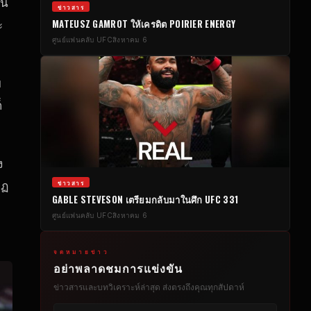
ุน
ข่าวสาร
MATEUSZ GAMROT ให้เครดิต POIRIER ENERGY
ะ
ศูนย์แฟนคลับ UFC
สิงหาคม 6
บ
็
ง
ข่าวสาร
กฏ
GABLE STEVESON เตรียมกลับมาในศึก UFC 331
จ
ศูนย์แฟนคลับ UFC
สิงหาคม 6
จดหมายข่าว
อย่าพลาดชมการแข่งขัน
ข่าวสารและบทวิเคราะห์ล่าสุด ส่งตรงถึงคุณทุกสัปดาห์