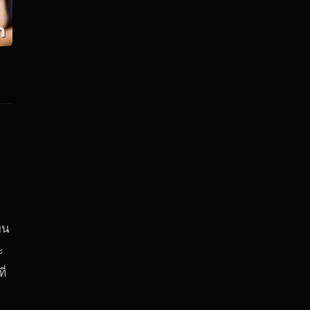
ยน
ะ
ี่