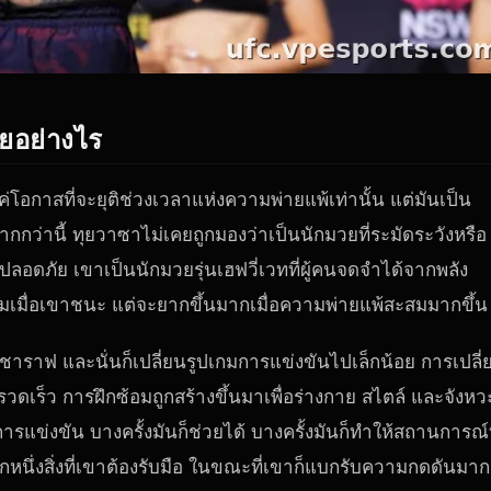
ายอย่างไร
ค่โอกาสที่จะยุติช่วงเวลาแห่งความพ่ายแพ้เท่านั้น แต่มันเป็น
กกว่านี้ ทุยวาซาไม่เคยถูกมองว่าเป็นนักมวยที่ระมัดระวังหรือ
ลอดภัย เขาเป็นนักมวยรุ่นเฮฟวี่เวทที่ผู้คนจดจำได้จากพลัง
ี่ยมเมื่อเขาชนะ แต่จะยากขึ้นมากเมื่อความพ่ายแพ้สะสมมากขึ้น
 ชาราฟ และนั่นก็เปลี่ยนรูปเกมการแข่งขันไปเล็กน้อย การเปลี่
ดเร็ว การฝึกซ้อมถูกสร้างขึ้นมาเพื่อร่างกาย สไตล์ และจังหว
ก่อนการแข่งขัน บางครั้งมันก็ช่วยได้ บางครั้งมันก็ทำให้สถานการณ์ท
ีกหนึ่งสิ่งที่เขาต้องรับมือ ในขณะที่เขาก็แบกรับความกดดันมาก