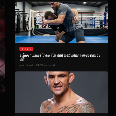
ข่าวสาร
อเล็กซานเดอร์ โวลคาโนฟสกี มุ่งมั่นกับการแข่งขันมวย
ปล้ำ
ศูนย์แฟนคลับ UFC
สิงหาคม 6