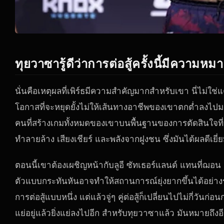
ทุยวาซารู้ดีว่าการต่อสู้ครั้งนี้มีความหม
นั่นคือเหตุผลที่เพิร์ธมีความสำคัญมากสำหรับเขา นี่ไม่ใช่แ
โอกาสที่จะหยุดยั้งไม่ให้เส้นทางอาชีพของเขาตกต่ำลงไปมา
คนที่สร้างเกมทั้งหมดของเขาบนพื้นฐานของการตัดสินใจที่ป
ทำลายล้าง เสียงเชียร์ และพลังจากฝูงชน ซึ่งมันได้ผลดีเย
ตอนนี้เขาต้องเผชิญหน้ากับลูอี ซัทเธอร์แลนด์ แทนที่ฌอน
ตัวแบบกระทันหันอาจทำให้สถานการณ์ยุ่งยากขึ้นได้อย่างรว
การต่อสู้แบบหนึ่ง แต่แล้วจู่ๆ คู่ต่อสู้ก็เปลี่ยนไปไม่กี่วัน
แย่อยู่แล้วยิ่งแย่ลงไปอีก สำหรับทุยวาซาแล้ว มันหมายถึงอ