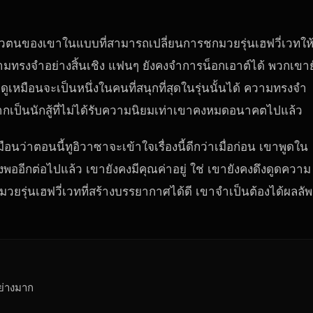
่อในตัวตนของเขาในแบบที่สามารถเปลี่ยนการชกมวยรุ่นเฮฟวี่เวทให
ามทรงจำอย่างสิ้นเชิง แฟนๆ ยังคงจำการน็อกเอาต์ได้ พวกเขาย
ูเหมือนจะเป็นหนึ่งในคนที่สนุกที่สุดในรุ่นนั้นได้ ความทรงจำ
งหากเป็นนักสู้ที่ไม่ได้รับความนิยมเท่าเขาคงหมดอนาคตไปแล้ว
ือนว่าตอนนี้ทูอิวาซาจะเข้าใจเรื่องนี้ดีกว่าเมื่อก่อน เขาพูดใน
ียงพออีกต่อไปแล้ว เขายังคงมีคุณค่าอยู่ ใช่ เขายังคงดึงดูดความ
ยรุ่นเฮฟวี่เวทที่สร้างบรรยากาศได้ดี เขาจำเป็นต้องได้ผลลัพ
ย่างมาก