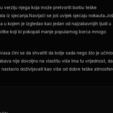
i u verziju njega koja može pretvoriti borbu teške
ala iz sjećanja.Navijači se još uvijek sjećaju nokauta.Jo
a u kojem je izgledao kao jedan od najzabavnijih ljudi u
ubitke koji bi pokopali manje popularnog borca mnogo
asa čini se da shvatiti da bolje sada nego što je učinio
abava nije dovoljno na vlastitu više Ima tu vrijednost, da
 nastavio doživljavati kao više od dobre teške atmosfer