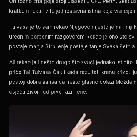
On točno zna gdje stoji ulazeći u
UFC Perth
. Šest u
kratkom roku.I vrlo jednostavna istina koja visi cijel
Tuivasa je to sam rekao Njegovo mjesto je na liniji 
urednim borbenim razgovorom Rekao je ono što svi
postaje manja Strpljenje postaje tanje Svaka šetnja 
Ali rekao je i nešto drugo što zvuči jednako istinito 
priče Tai Tuivasa Čak i kada rezultati krenu krivo, lj
postoji dobra šansa da nešto glasno dolazi Možda
osjeća živom od prve razmjene.