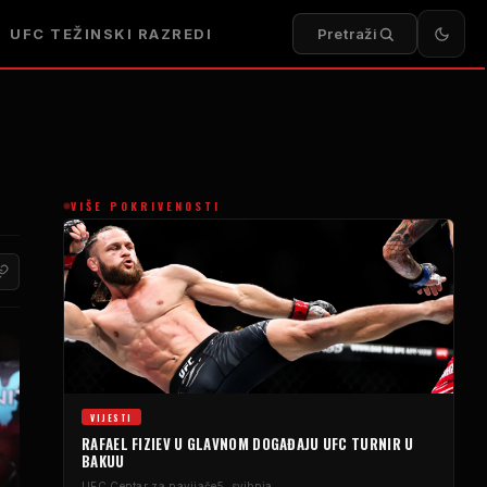
UFC
TEŽINSKI RAZREDI
Pretraži
VIŠE POKRIVENOSTI
VIJESTI
RAFAEL FIZIEV U GLAVNOM DOGAĐAJU
UFC
TURNIR U
BAKUU
UFC
Centar za navijače
5. svibnja