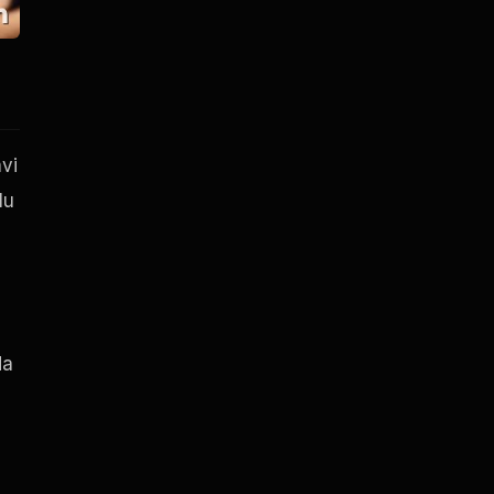
avi
lu
da