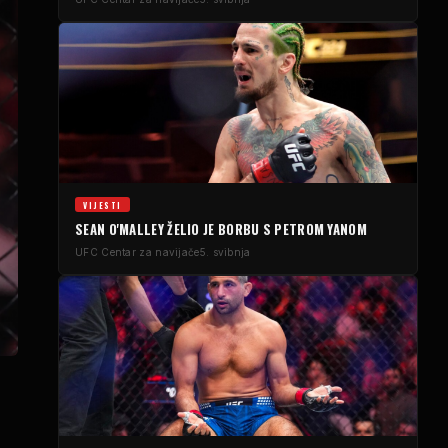
VIJESTI
SEAN O'MALLEY ŽELIO JE BORBU S PETROM YANOM
UFC
Centar za navijače
5. svibnja