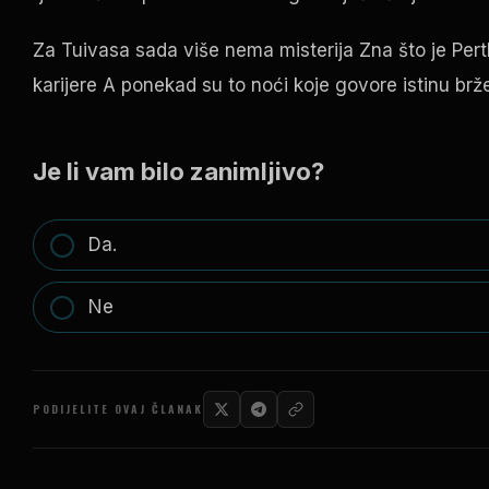
Za Tuivasa sada više nema misterija Zna što je Pert
karijere A ponekad su to noći koje govore istinu brž
Je li vam bilo zanimljivo?
Da.
Ne
PODIJELITE OVAJ ČLANAK