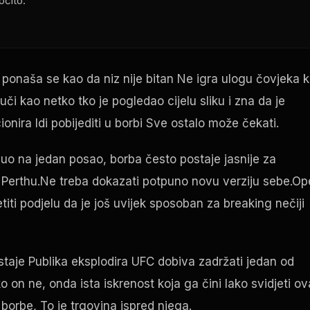
očito.
 ponaša se kao da niz nije bitan Ne igra ulogu čovjeka k
či kao netko tko je pogledao cijelu sliku i zna da je
ionira Idi pobijediti u borbi Sve ostalo može čekati.
uo na jedan posao, borba često postaje jasnije za
 u Perthu.Ne treba dokazati potpuno novu verziju sebe.Op
etiti podjelu da je još uvijek sposoban za
breaking
nečiji
estaje Publika eksplodira
UFC
dobiva zadržati jedan od
o on ne, onda ista iskrenost koja ga čini lako svidjeti ov
 borbe, To je trgovina ispred njega.