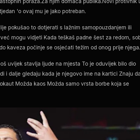
zastopnih poraza.Za njim domaća publika.Novi protivnik 
i tjedan 'o ovaj mu je jako potreban.
Nije pokušao to dotjerati s lažnim samopouzdanjem ili
 već mogu vidjeti Kada teškaš padne šest za redom, so
do kaveza počinje se osjećati težim od onog prije njega
Još uvijek stavlja ljude na mjesta To je oduvijek bilo dio
udi i dalje gledaju kada je njegovo ime na kartici Znaju d
 nokaut Možda kaos Možda samo vrsta borbe koja se