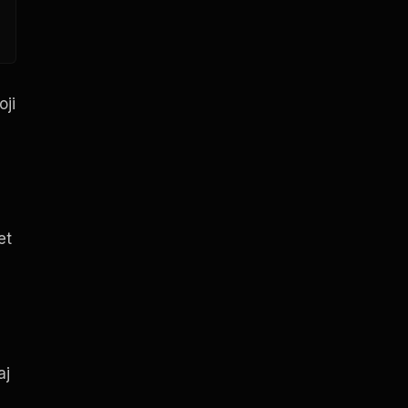
oji
et
aj