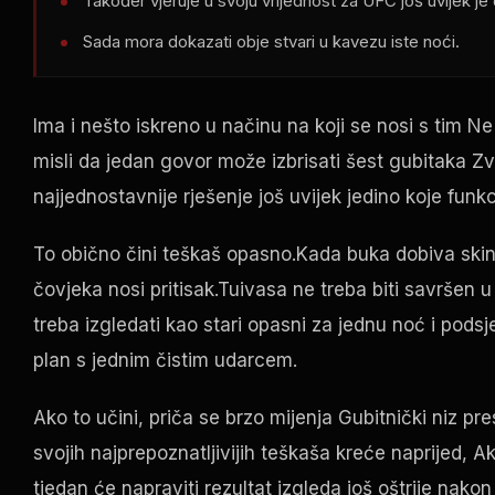
Također vjeruje u svoju vrijednost za
UFC
još uvijek je 
Sada mora dokazati obje stvari u kavezu iste noći.
Ima i nešto iskreno u načinu na koji se nosi s tim Ne
misli da jedan govor može izbrisati šest gubitaka Zvu
najjednostavnije rješenje još uvijek jedino koje funkc
To obično čini teškaš opasno.Kada buka dobiva skin
čovjeka nosi pritisak.Tuivasa ne treba biti savršen
treba izgledati kao stari opasni za jednu noć i podsj
plan s jednim čistim udarcem.
Ako to učini, priča se brzo mijenja Gubitnički niz pr
svojih najprepoznatljivijih teškaša kreće naprijed, Ak
tjedan će napraviti rezultat izgleda još oštrije nakon