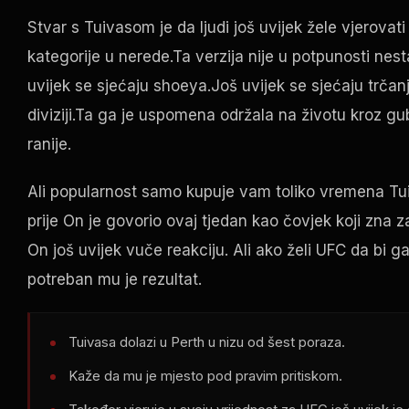
Stvar s Tuivasom je da ljudi još uvijek žele vjerovat
kategorije u nerede.Ta verzija nije u potpunosti nest
uvijek se sjećaju shoeya.Još uvijek se sjećaju trčanj
diviziji.Ta ga je uspomena održala na životu kroz g
ranije.
Ali popularnost samo kupuje vam toliko vremena Tuiv
prije On je govorio ovaj tjedan kao čovjek koji zna z
On još uvijek vuče reakciju. Ali ako želi
UFC
da bi ga
potreban mu je rezultat.
Tuivasa dolazi u Perth u nizu od šest poraza.
Kaže da mu je mjesto pod pravim pritiskom.