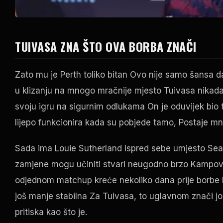
TUIVASA ZNA ŠTO OVA BORBA ZNAČI
Zato mu je Perth toliko bitan Ovo nije samo šansa da
u klizanju na mnogo mračnije mjesto Tuivasa nikada ni
svoju igru na sigurnim odlukama On je oduvijek bio te
lijepo funkcionira kada su pobjede tamo, Postaje m
Sada ima Louie Sutherland ispred sebe umjesto Sean 
zamjene mogu učiniti stvari neugodno brzo Kampovi su
odjednom matchup kreće nekoliko dana prije borbe P
još manje stabilna Za Tuivasa, to uglavnom znači jo
pritiska kao što je.