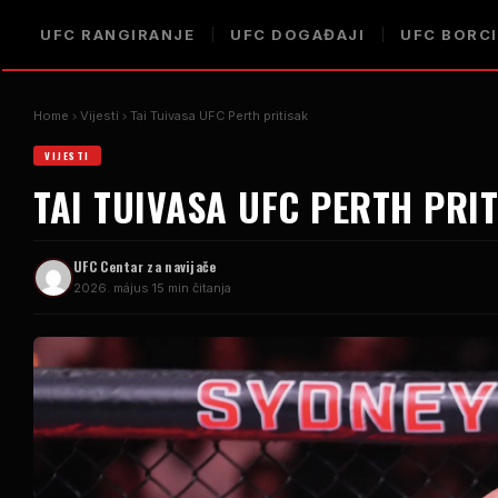
UFC
RANGIRANJE
UFC
DOGAĐAJI
UFC
BORCI
Home
Vijesti
Tai Tuivasa
UFC Perth
pritisak
VIJESTI
TAI TUIVASA
UFC PERTH
PRIT
UFC
Centar za navijače
2026. május 1
5 min čitanja