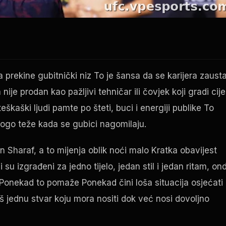
 prekine gubitnički niz To je šansa da se karijera zaust
je prodan kao pažljivi tehničar ili čovjek koji gradi cije
škaški ljudi pamte po šteti, buci i energiji publike To
nogo teže kada se gubici nagomilaju.
Sharaf, a to mijenja oblik noći malo Kratka obavijest
 izgrađeni za jedno tijelo, jedan stil i jedan ritam, on
onekad to pomaže Ponekad čini loša situacija osjećati
š jednu stvar koju mora nositi dok već nosi dovoljno