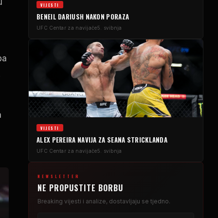
u
VIJESTI
BENEIL DARIUSH NAKON PORAZA
UFC
Centar za navijače
5. svibnja
ba
.
a
VIJESTI
ALEX PEREIRA NAVIJA ZA SEANA STRICKLANDA
UFC
Centar za navijače
5. svibnja
NEWSLETTER
NE PROPUSTITE BORBU
Breaking
vijesti i analize, dostavljaju se tjedno.