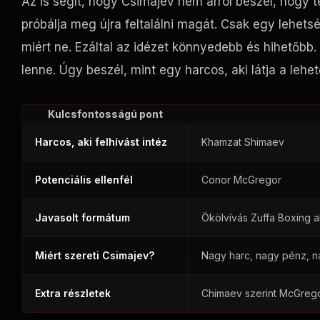
Az is segít, hogy Csimajev nem arról beszél, hogy 
próbálja meg újra feltalálni magát. Csak egy lehet
miért ne. Ezáltal az idézet könnyedebb és hihetőbb.
lenne. Úgy beszél, mint egy harcos, aki látja a leh
Kulcsfontosságú pont
Harcos, aki felhívást intéz
Khamzat Shimaev
Potenciális ellenfél
Conor McGregor
Javasolt formátum
Ökölvívás Zuffa Boxing al
Miért szereti Csimajev?
Nagy harc, nagy pénz, 
Extra részletek
Chimaev szerint McGrego