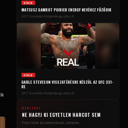
HÍREK
MATEUSZ GAMROT POIRIER ENERGY NEVÉHEZ FŰZŐDIK
UFC Szurkolói Központ
augusztus 6
HÍREK
GABLE STEVESON VISSZATÉRÉSRE KÉSZÜL AZ UFC 331-
RE
UFC Szurkolói Központ
augusztus 6
ik
HÍRLEVÉL
NE HAGYJ KI EGYETLEN HARCOT SEM
Friss hírek és elemzések, hetente.