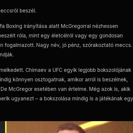
eccsről beszél.
ffa Boxing irányítása alatt McGregorral nézhessen
eszélt róla, mint egy életcélról vagy egy gondosan
en fogalmazott. Nagy név, jó pénz, szórakoztató meccs.
ndják.
emelkedett. Chimaev a UFC egyik legjobb bokszolójának
indig könnyen osztogatnak, amikor arról is beszélnek,
De McGregor esetében van értelme. Még azok is, akik
smerik ugyanezt – a bokszolása mindig is a játékának egy