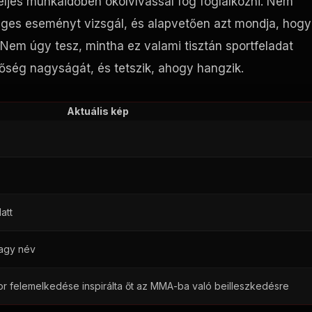
teljes munkaidőben ökölvívással fog foglalkozni. Nem
séges eseményt vizsgál, és alapvetően azt mondja, hogy
 Nem úgy tesz, mintha ez valami tisztán sportfeladat
etőség nagyságát, és tetszik, ahogy hangzik.
Aktuális kép
att
nagy név
r felemelkedése inspirálta őt az MMA-ba való beilleszkedésre