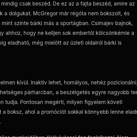
 mindig csak beszéd. De ez az a fajta beszéd, amire az
k a dolgukat. McGregor már régóta nem bokszolt, és
 mint szinte bárki más a sportágban. Csimajev bajnok,
y ahhoz, hogy ne kelljen sok embertől kölcsönkérnie a
ig eladható, még mielőtt az üzleti oldalról bárki is
lmen kívül. Inaktív lehet, homályos, nehéz pozicionálni
lehetséges párharcban, a beszélgetés egyre nagyobb te
an tudja. Pontosan megérti, milyen figyelem követi
a boksz, ahol a promóciót sokkal könnyebb lenne eladn
.