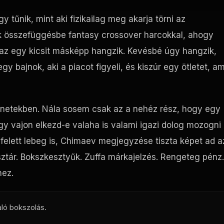
y tűnik, mint aki fizikailag meg akarja törni az
k összefüggésbe fantasy crossover harcokkal, ahogy
 az egy kicsit másképp hangzik. Kevésbé úgy hangzik,
y bajnok, aki a piacot figyeli, és kiszúr egy ötletet, am
ténetekben. Nála sosem csak az a nehéz rész, hogy egy
y vajon elkezd-e valaha is valami igazi dolog mozogni
felett lebeg is, Chimaev megjegyzése tiszta képet ad a
 sztár. Bokszkesztyűk. Zuffa márkajelzés. Rengeteg pénz.
hez.
ló bokszolás.