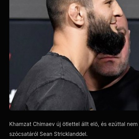
Khamzat Chimaev új ötlettel állt elő, és ezúttal n
szócsatáról Sean Stricklanddel.