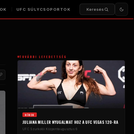
KOK
UFC SÚLYCSOPORTOK
Keresés
TOVÁBBI LEFEDETTSÉG
HÍREK
JULIANA MILLER NYUGALMAT HOZ A UFC VEGAS 120-RA
UFC Szurkolói Központ
augusztus 6