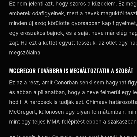
Ez nem jelenti azt, hogy szoros a küzdelem. Ez még
emberek odafigyelnek, mert a nevek maguktól teszi
minden új szög körülötte gyorsabban kap figyelmet,
egy erőszakos bajnok, és a saját neve már elég nag
zajt. Ha ezt a kettőt együtt tesszük, az ötlet egy nap
megszólalna.
MCGREGOR TOVÁBBRA IS MEGVÁLTOZTATJA A SZOBÁT
Ez az a rész, amit Conorban senki sem hagyhat figye
és abban a pillanatban, hogy a neve felmerül egy 
hódít. A harcosok is tudják ezt. Chimaev határozott
McGregort, különösen egy olyan formátumban, mint 
mint egy teljes MMA-felépítést ebben a szakaszban