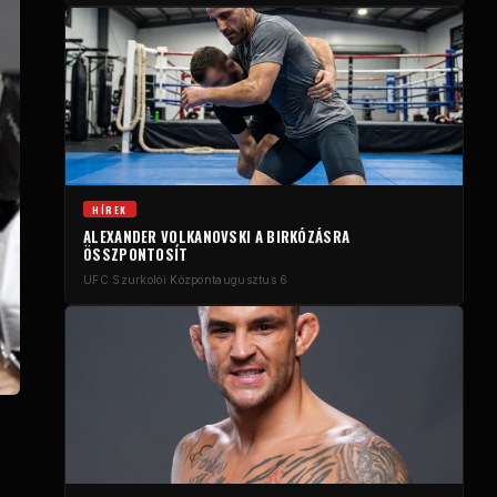
HÍREK
ALEXANDER VOLKANOVSKI A BIRKÓZÁSRA
ÖSSZPONTOSÍT
UFC Szurkolói Központ
augusztus 6