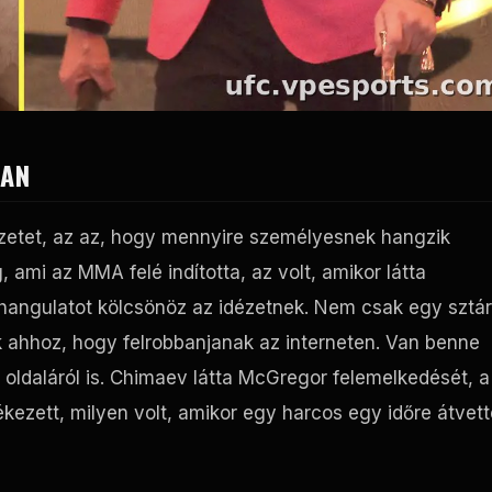
BAN
idézetet, az az, hogy mennyire személyesnek hangzik
ami az MMA felé indította, az volt, amikor látta
 hangulatot kölcsönöz az idézetnek. Nem csak egy sztár
ok ahhoz, hogy felrobbanjanak az interneten. Van benne
 oldaláról is. Chimaev látta McGregor felemelkedését, a
ékezett, milyen volt, amikor egy harcos egy időre átvett