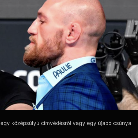
em egy középsúlyú címvédésről vagy egy újabb csúnya