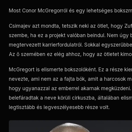
Most Conor McGregorról és egy lehetséges bokszm
Csimajev azt mondta, tetszik neki az ötlet, hogy Zu
szembe, ha ez a projekt valóban beindul. Nem úgy b
megtervezett karrierfordulatról. Sokkal egyszerűbb
Az ő szemében ez elég ahhoz, hogy az ötletet kimo
McGregort is elismerte bokszolóként. Ez a része ki
nevezte, ami nem az a fajta bók, amit a harcosok m
hogy ugyanazzal az emberrel akarnak megküzdeni. 
belefáradtak a neve körüli cirkuszba, általában eli
legtisztább és legveszélyesebb része volt.