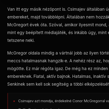
Van itt egy másik nézőpont is. Csimajev általában úg
embereket, majd továbblépni. Általában nem hozzá
McGregort évek óta. Szóval, amikor ilyesmit mond,
mint egy beépített médiajáték, és inkább úgy, mint eg
tetszene neki.
McGregor oldala mindig a vártnál jobb az ilyen tör
meccs hatalmasnak hangzik-e. A nehéz rész az, hog
mögötte. Ez már régóta igaz. De még ha ez minden 
embereknek. Fiatal, aktív bajnok. Hatalmas, inaktív
Senkinek sem kell sok segítség a többi elképzelésé
Csimajev azt mondja, érdekelné Conor McGregorral va