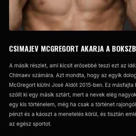
CSIMAJEV MCGREGORT AKARJA A BOKSZ
A másik részlet, ami kicsit erősebbé teszi ezt az 
Chimaev számára. Azt mondta, hogy az egyik dolog, 
McGregort kiütni José Aldót 2015-ben. Ez másfajta
szólít ki egy másik sztárt, mert a nevek elég nagy
egy kis történelem, még ha csak a történet rajongói
pénzt és a káoszt a menetelés körül, és tisztán eml
az egész sportot.