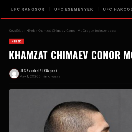
UFC RANGSOR
UFC ESEMÉNYEK
UFC HARCO
Kezdőlap
Hírek
Khamzat Chimaev Conor McGregor bokszmeccs
HÍREK
KHAMZAT CHIMAEV CONOR 
UFC Szurkolói Központ
May 1, 2026
5 min olvasva