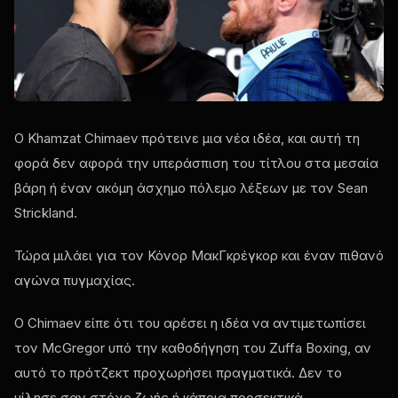
Ο Khamzat Chimaev πρότεινε μια νέα ιδέα, και αυτή τη
φορά δεν αφορά την υπεράσπιση του τίτλου στα μεσαία
βάρη ή έναν ακόμη άσχημο πόλεμο λέξεων με τον Sean
Strickland.
Τώρα μιλάει για τον Κόνορ ΜακΓκρέγκορ και έναν πιθανό
αγώνα πυγμαχίας.
Ο Chimaev είπε ότι του αρέσει η ιδέα να αντιμετωπίσει
τον McGregor υπό την καθοδήγηση του Zuffa Boxing, αν
αυτό το πρότζεκτ προχωρήσει πραγματικά. Δεν το
μίλησε σαν στόχο ζωής ή κάποια προσεκτικά