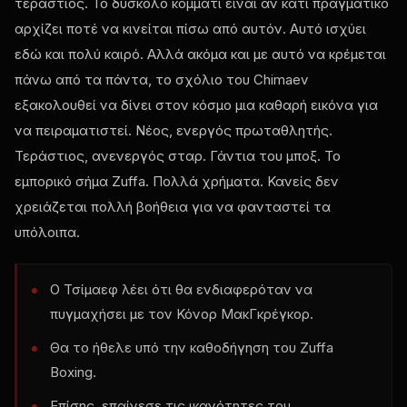
τεράστιος. Το δύσκολο κομμάτι είναι αν κάτι πραγματικό
αρχίζει ποτέ να κινείται πίσω από αυτόν. Αυτό ισχύει
εδώ και πολύ καιρό. Αλλά ακόμα και με αυτό να κρέμεται
πάνω από τα πάντα, το σχόλιο του Chimaev
εξακολουθεί να δίνει στον κόσμο μια καθαρή εικόνα για
να πειραματιστεί. Νέος, ενεργός πρωταθλητής.
Τεράστιος, ανενεργός σταρ. Γάντια του μποξ. Το
εμπορικό σήμα Zuffa. Πολλά χρήματα. Κανείς δεν
χρειάζεται πολλή βοήθεια για να φανταστεί τα
υπόλοιπα.
Ο Τσίμαεφ λέει ότι θα ενδιαφερόταν να
πυγμαχήσει με τον Κόνορ ΜακΓκρέγκορ.
Θα το ήθελε υπό την καθοδήγηση του Zuffa
Boxing.
Επίσης, επαίνεσε τις ικανότητες του