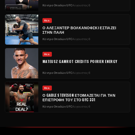
Κέντρο Οπαδών UFC
Αύγουστος 6
NΈΑ
Ο ΑΛΕΞΆΝΤΕΡ ΒΟΛΚΑΝΌΦΣΚΙ ΕΣΤΙΆΖΕΙ
ΣΤΗΝ ΠΆΛΗ
Κέντρο Οπαδών UFC
Αύγουστος 6
NΈΑ
MATEUSZ GAMROT CREDITS POIRIER ENERGY
Κέντρο Οπαδών UFC
Αύγουστος 6
NΈΑ
Ο GABLE STEVESON ΕΤΟΙΜΆΖΕΤΑΙ ΓΙΑ ΤΗΝ
ΕΠΙΣΤΡΟΦΉ ΤΟΥ ΣΤΟ UFC 331
Κέντρο Οπαδών UFC
Αύγουστος 6