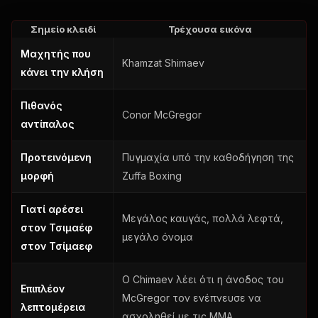
Σημείο κλειδί
Τρέχουσα εικόνα
Μαχητής που
Khamzat Shimaev
κάνει την κλήση
Πιθανός
Conor McGregor
αντίπαλος
Προτεινόμενη
Πυγμαχία υπό την καθοδήγηση της
μορφή
Zuffa Boxing
Γιατί αρέσει
Μεγάλος καυγάς, πολλά λεφτά,
στον Τσιμαέφ
μεγάλο όνομα
στον Τσίμαεφ
Ο Chimaev λέει ότι η άνοδος του
Επιπλέον
McGregor τον ενέπνευσε να
λεπτομέρεια
ασχοληθεί με τις MMA