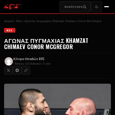
Αναζήτηση
Αρχική
Nέα
Αγώνας πυγμαχίας Khamzat Chimaev Conor McGregor
NΈΑ
ΑΓΏΝΑΣ ΠΥΓΜΑΧΊΑΣ KHAMZAT
CHIMAEV CONOR MCGREGOR
Κέντρο Οπαδών UFC
1 Μαΐου 2026
Αναγν. 5 min