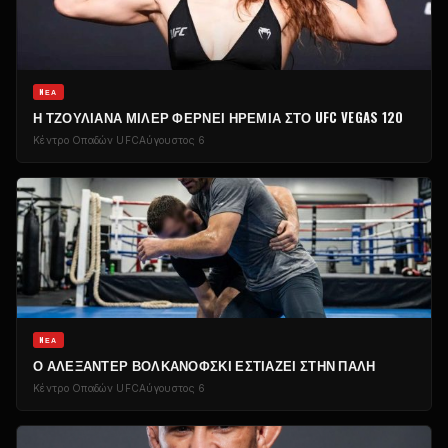
NΈΑ
Η ΤΖΟΥΛΙΆΝΑ ΜΊΛΕΡ ΦΈΡΝΕΙ ΗΡΕΜΊΑ ΣΤΟ UFC VEGAS 120
Κέντρο Οπαδών UFC
Αύγουστος 6
NΈΑ
Ο ΑΛΕΞΆΝΤΕΡ ΒΟΛΚΑΝΌΦΣΚΙ ΕΣΤΙΆΖΕΙ ΣΤΗΝ ΠΆΛΗ
Κέντρο Οπαδών UFC
Αύγουστος 6