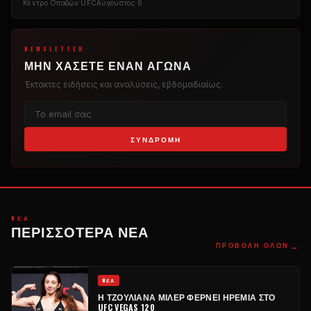
Κέντρο Οπαδών UFC
Αύγουστος 6
NEWSLETTER
ΜΗΝ ΧΆΣΕΤΕ ΈΝΑΝ ΑΓΏΝΑ
Έκτακτες ειδήσεις και αναλύσεις, εβδομαδιαίως.
ΣΥΝΔΡΟΜΉ
NΈΑ
ΠΕΡΙΣΣΌΤΕΡΑ ΝΈΑ
→
ΠΡΟΒΟΛΉ ΌΛΩΝ
NΈΑ
Η ΤΖΟΥΛΙΆΝΑ ΜΊΛΕΡ ΦΈΡΝΕΙ ΗΡΕΜΊΑ ΣΤΟ
UFC VEGAS 120