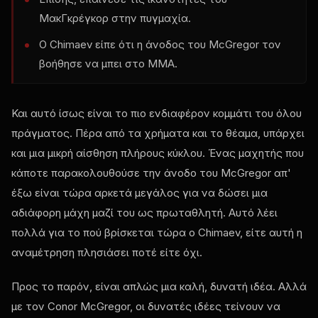
ΜακΓκρέγκορ στην πυγμαχία.
Ο Chimaev είπε ότι η άνοδος του McGregor τον
βοήθησε να μπει στο MMA.
Και αυτό ίσως είναι το πιο ενδιαφέρον κομμάτι του όλου
πράγματος. Πέρα από τα χρήματα και το θέαμα, υπάρχει
και μια μικρή αίσθηση πλήρους κύκλου. Ένας μαχητής που
κάποτε παρακολουθούσε την άνοδο του McGregor απ'
έξω είναι τώρα αρκετά μεγάλος για να δώσει μια
αδιάφορη μάχη μαζί του ως πρωταθλητή. Αυτό λέει
πολλά για το πού βρίσκεται τώρα ο Chimaev, είτε αυτή η
αναμέτρηση πλησιάσει ποτέ είτε όχι.
Προς το παρόν, είναι απλώς μια καλή, δυνατή ιδέα. Αλλά
με τον Conor McGregor, οι δυνατές ιδέες τείνουν να