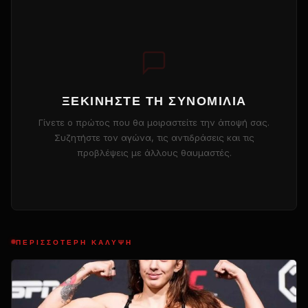
ΞΕΚΙΝΉΣΤΕ ΤΗ ΣΥΝΟΜΙΛΊΑ
Γίνετε ο πρώτος που θα μοιραστείτε την άποψή σας.
Συζητήστε τον αγώνα, τις αντιδράσεις και τις
προβλέψεις με άλλους θαυμαστές.
ΠΕΡΙΣΣΌΤΕΡΗ ΚΆΛΥΨΗ