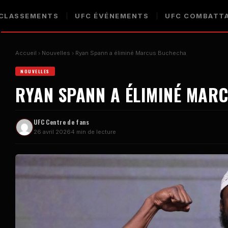
CLASSEMENTS
UFC
ÉVÉNEMENTS
UFC
COMBATT
Accueil
Nouvelles
Ryan Spann a éliminé Marcus Buchecha
NOUVELLES
RYAN SPANN A ÉLIMINÉ MAR
UFC
Centre de fans
26 avril 2026
4 min de lecture