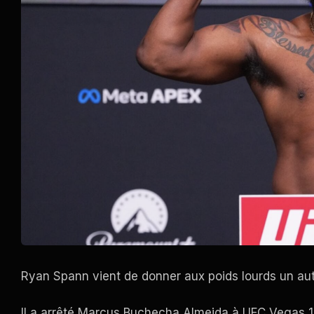
Ryan Spann vient de donner aux poids lourds un autr
Il a arrêté Marcus Buchecha Almeida à
UFC Vegas
1