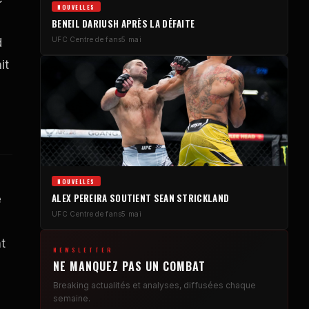
NOUVELLES
BENEIL DARIUSH APRÈS LA DÉFAITE
UFC
Centre de fans
5 mai
d
it
NOUVELLES
ALEX PEREIRA SOUTIENT SEAN STRICKLAND
e
UFC
Centre de fans
5 mai
e
t
NEWSLETTER
NE MANQUEZ PAS UN COMBAT
Breaking
actualités et analyses, diffusées chaque
semaine.