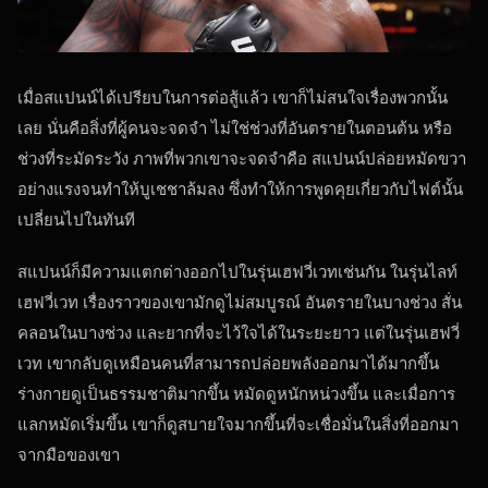
เมื่อสแปนน์ได้เปรียบในการต่อสู้แล้ว เขาก็ไม่สนใจเรื่องพวกนั้น
เลย นั่นคือสิ่งที่ผู้คนจะจดจำ ไม่ใช่ช่วงที่อันตรายในตอนต้น หรือ
ช่วงที่ระมัดระวัง ภาพที่พวกเขาจะจดจำคือ สแปนน์ปล่อยหมัดขวา
อย่างแรงจนทำให้บูเชชาล้มลง ซึ่งทำให้การพูดคุยเกี่ยวกับไฟต์นั้น
เปลี่ยนไปในทันที
สแปนน์ก็มีความแตกต่างออกไปในรุ่นเฮฟวี่เวทเช่นกัน ในรุ่นไลท์
เฮฟวี่เวท เรื่องราวของเขามักดูไม่สมบูรณ์ อันตรายในบางช่วง สั่น
คลอนในบางช่วง และยากที่จะไว้ใจได้ในระยะยาว แต่ในรุ่นเฮฟวี่
เวท เขากลับดูเหมือนคนที่สามารถปล่อยพลังออกมาได้มากขึ้น
ร่างกายดูเป็นธรรมชาติมากขึ้น หมัดดูหนักหน่วงขึ้น และเมื่อการ
แลกหมัดเริ่มขึ้น เขาก็ดูสบายใจมากขึ้นที่จะเชื่อมั่นในสิ่งที่ออกมา
จากมือของเขา