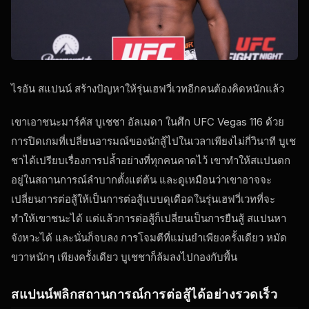
ไรอัน สแปนน์ สร้างปัญหาให้รุ่นเฮฟวี่เวทอีกคนต้องคิดหนักแล้ว
เขาเอาชนะมาร์คัส บูเชชา อัลเมดา ในศึก UFC Vegas 116 ด้วย
การปิดเกมที่เปลี่ยนอารมณ์ของนักสู้ไปในเวลาเพียงไม่กี่วินาที บูเช
ชาได้เปรียบเรื่องการปล้ำอย่างที่ทุกคนคาดไว้ เขาทำให้สแปนตก
อยู่ในสถานการณ์ลำบากตั้งแต่ต้น และดูเหมือนว่าเขาอาจจะ
เปลี่ยนการต่อสู้ให้เป็นการต่อสู้แบบดุเดือดในรุ่นเฮฟวี่เวทที่จะ
ทำให้เขาชนะได้ แต่แล้วการต่อสู้ก็เปลี่ยนเป็นการยืนสู้ สแปนหา
จังหวะได้ และนั่นก็จบลง การโจมตีที่แม่นยำเพียงครั้งเดียว หมัด
ขวาหนักๆ เพียงครั้งเดียว บูเชชาก็ล้มลงไปกองกับพื้น
สแปนน์พลิกสถานการณ์การต่อสู้ได้อย่างรวดเร็ว