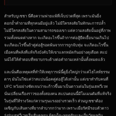
สำหรับบูเชชา นี่คือความพ่ายแพ้ที่เจ็บปวดที่สุด เพราะมันยิ่ง
ตอกย้ำคำถามที่ทุกคนมีอยู่แล้ว ไม่มีใครสงสัยในทักษะการปล้ำ
ไม่มีใครสงสัยในความสามารถของเขา แต่ความสงสัยนั้นอยู่ที่ภาพ
รวมทั้งหมดต่างหาก จะเกิดอะไรขึ้นถ้าการต่อสู้ยืดเยื้อนานเกินไป
จะเกิดอะไรขึ้นถ้าคู่ต่อสู้รอดพ้นจากการถูกจับทุ่ม จะเกิดอะไรขึ้น
เมื่อคนที่พลังที่แท้จริงบังคับให้เขาแลกหมัดกันอย่างดุเดือด สแป
นน์ได้ให้คำตอบที่หยาบกระด้างต่อคำถามเหล่านั้นทั้งหมดแล้ว
และนั่นคือเหตุผลที่ทำให้เหตุการณ์นี้ดูยิ่งใหญ่กว่าแค่ไฮไลท์ธรรม
ดาๆ มันไม่ใช่แค่ว่าสแปนน็อคคู่ต่อสู้ได้เท่านั้น แต่เขาทำกับคนที่
UFC หวังอย่างชัดเจนว่าจะก้าวขึ้นมาเป็นดาวเด่นในรุ่นเฮฟวี่เวท
นั่นเปลี่ยนเรื่องราวของทั้งสองคน สแปนตอนนี้มีโมเมนตัมที่แท้จริง
ในรุ่นที่ให้รางวัลแก่ความรุนแรงอย่างรวดเร็ว ส่วนบูเชชาต้อง
เผชิญกับเส้นทางที่ยากลำบากกว่ามาก เพราะเมื่อรัศมีรอบตัวดาว
รุ่งรุ่นเฮฟวี่เวทเริ่มสั่นคลอน ผู้คนก็จะหยุดฝันและเริ่มวัดผลกัน