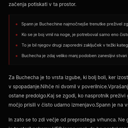
začenja potiskati v ta prostor.
Spann je Buchechine najmočnejše trenutke preživel zg
Ko se je boj vrnil na noge, je potreboval samo eno čist
To je bil njegov drugi zaporedni zaključek v težki katego
Buchecha je zdaj veliko manj podoben zanesljivi stvari v 
Za Buchecha je to vrsta izgube, ki bolj boli, ker izos
v spopadanje.Nihče ni dvomil v poverilnice.Vprašanja 
ostane predolgo.Kaj se zgodi, ko nasprotnik preživi
močjo prisili v čisto udarno izmenjavo.Spann je na v
In zato se to zdi večje od preprostega vrhunca. Ne g