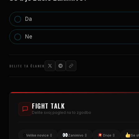
Da
Ne
DELITE TA ČLANEK
FIGHT TALK
Delite svoj pogled na to zgodbo
9
0
0
0
Velike novice
Zanimivo
Divje
Se s