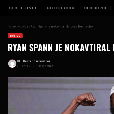
UFC
LESTVICE
UFC
DOGODKI
UFC
BORCI
Home
Novice
Ryan Spann je nokavtiral Marcusa Buchecho
NOVICE
RYAN SPANN JE NOKAVTIRA
UFC
Center oboževalcev
26. april 2026
4 min branja