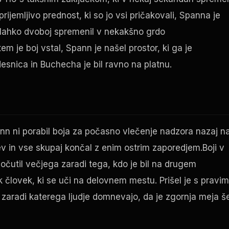
ijemljivo prednost, ki so jo vsi pričakovali, Spanna je
da lahko dvoboj spremenil v nekakšno grdo
em je boj vstal, Spann je našel prostor, ki ga je
 desnica in Buchecha je bil ravno na platnu.
Spann ni porabil boja za počasno vlečenje nadzora nazaj n
tev in vse skupaj končal z enim ostrim zaporedjem.Boji v
 počutil večjega zaradi tega, kdo je bil na drugem
 človek, ki se uči na delovnem mestu. Prišel je s pravim
, zaradi katerega ljudje domnevajo, da je zgornja meja š