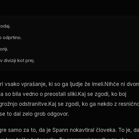
odaj.
o odprtino.
riji.
diviziji kot prej.
tri vsako vprašanje, ki so ga ljudje že imeli.Nihče ni dvom
so bila vedno o preostali sliki.Kaj se zgodi, ko boj
 grožnjo odstranitve.Kaj se zgodi, ko ga nekdo z resničn
se to dal zelo grob odgovor.
re samo za to, da je Spann nokavtiral človeka. To je, d