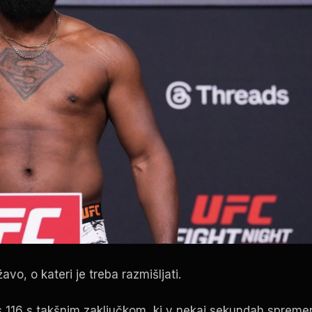
vo, o kateri je treba razmišljati.
s
116 s takšnim zaključkom, ki v nekaj sekundah spreme