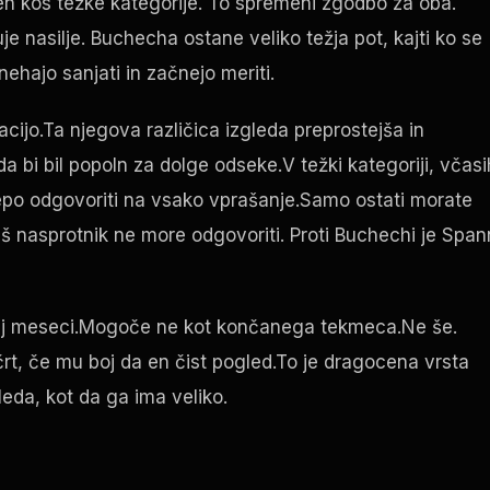
en kos težke kategorije. To spremeni zgodbo za oba.
uje nasilje. Buchecha ostane veliko težja pot, kajti ko se
nehajo sanjati in začnejo meriti.
acijo.Ta njegova različica izgleda preprostejša in
da bi bil popoln za dolge odseke.V težki kategoriji, včasi
 lepo odgovoriti na vsako vprašanje.Samo ostati morate
š nasprotnik ne more odgovoriti. Proti Buchechi je Span
ekaj meseci.Mogoče ne kot končanega tekmeca.Ne še.
črt, če mu boj da en čist pogled.To je dragocena vrsta
eda, kot da ga ima veliko.