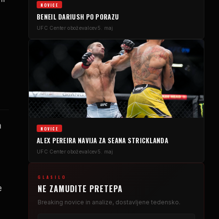
NOVICE
BENEIL DARIUSH PO PORAZU
UFC
Center oboževalcev
5. maj
a
NOVICE
ALEX PEREIRA NAVIJA ZA SEANA STRICKLANDA
UFC
Center oboževalcev
5. maj
GLASILO
NE ZAMUDITE PRETEPA
e
Breaking
novice in analize, dostavljene tedensko.