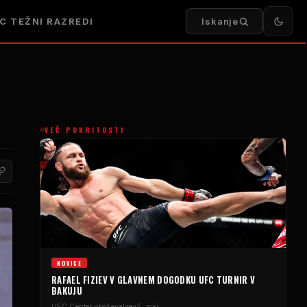
FC
TEŽNI RAZREDI
Iskanje
VEČ POKRITOSTI
NOVICE
RAFAEL FIZIEV V GLAVNEM DOGODKU
UFC
TURNIR V
BAKUJU
UFC
Center oboževalcev
5. maj