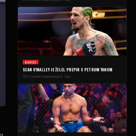
NOVICE
SEAN O'MALLEY JE ŽELEL PREPIR S PETROM YANOM
UFC
Center oboževalcev
5. maj
ni