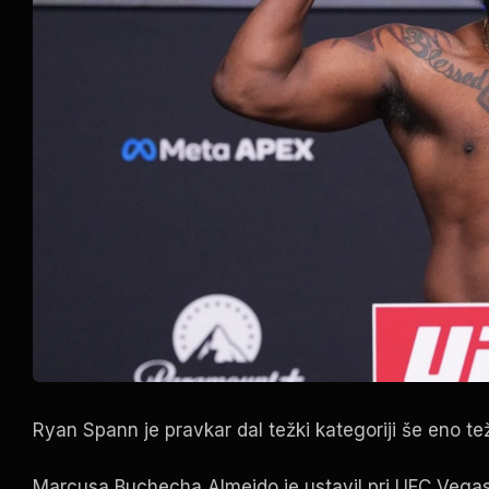
Ryan Spann je pravkar dal težki kategoriji še eno teža
Marcusa Buchecha Almeido je ustavil pri
UFC Vega