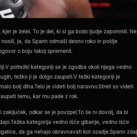
kjer je želel. To je del, ki si ga bodo ljudje zapomnili. Ne
o nosili, je, da Spann odmaši desno roko in pošlje
govor o boju takoj spremenil.
ji.V poltežki kategoriji se je zgodba okoli njega vedno
, težko ji je dolgo zaupati.V težki kategoriji je
lo bolj diha.Telo je videti bolj naravno.Streli so videti
 zaupati temu, kar mu pade z rok.
zaključek, odkar se je povzpel.To še ni dovolj, da bi
ledajo.Težka kategorija vedno išče gibanje, vedno išče
 vžigalice, da ga nehajo obravnavati kot ozadje.Spann zdaj