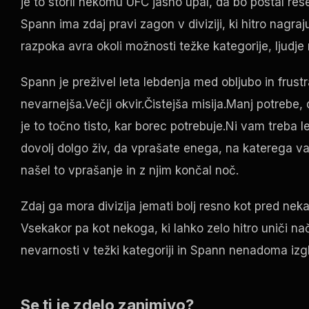
je to storil nekomu
UFC
jasno upal, da bo postal res
Spann ima zdaj pravi zagon v diviziji, ki hitro nagraj
razpoka avra okoli možnosti težke kategorije, ljudje 
Spann je preživel leta lebdenja med obljubo in frustr
nevarnejša.Večji okvir.Čistejša misija.Manj potrebe, 
je to točno tisto, kar borec potrebuje.Ni vam treba
dovolj dolgo živ, da vprašate enega, na katerega va
našel to vprašanje in z njim končal noč.
Zdaj ga mora divizija jemati bolj resno kot pred n
Vsekakor pa kot nekoga, ki lahko zelo hitro uniči na
nevarnosti v težki kategoriji in Spann nenadoma izgl
Se ti je zdelo zanimivo?