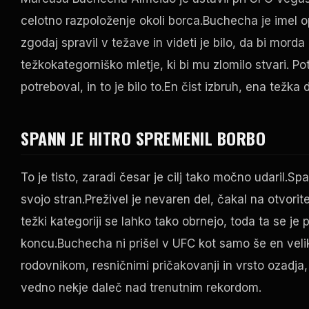
celotno razpoloženje okoli borca.Buchecha je imel opr
zgodaj spravil v težave in videti je bilo, da bi mor
težkokategorniško mletje, ki bi mu zlomilo stvari. Pot
potreboval, in to je bilo to.En čist izbruh, ena težka
SPANN JE HITRO SPREMENIL BORBO
To je tisto, zaradi česar je cilj tako močno udaril.
svojo stran.Preživel je nevaren del, čakal na otvori
težki kategoriji se lahko tako obrnejo, toda ta se je
koncu.Buchecha ni prišel v
UFC
kot samo še en velik
rodovnikom, resničnimi pričakovanji in vrsto ozadja
vedno nekje daleč nad trenutnim rekordom.