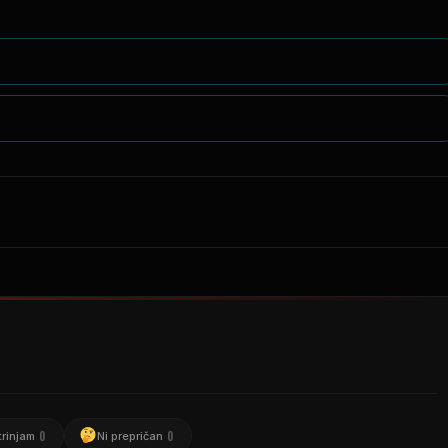
0
0
trinjam
Ni prepričan