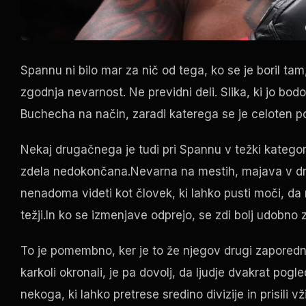
Spannu ni bilo mar za nič od tega, ko se je boril tam, 
zgodnja nevarnost. Ne previdni deli. Slika, ki jo bod
Buchecha na način, zaradi katerega se je celoten po
Nekaj drugačnega je tudi pri Spannu v težki kategori
zdela nedokončana.Nevarna na mestih, majava v drugih
nenadoma videti kot človek, ki lahko pusti moči, da ma
težji.In ko se izmenjave odprejo, se zdi bolj udobno
To je pomembno, ker je to že njegov drugi zaporedni 
karkoli okronali, je pa dovolj, da ljudje dvakrat pog
nekoga, ki lahko pretrese sredino divizije in prisili