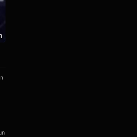
un
a
un