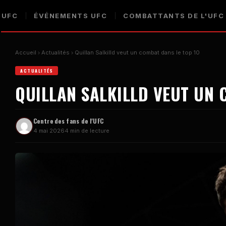
 UFC
ÉVÉNEMENTS UFC
COMBATTANTS DE L'UFC
Accueil
Actualités
Quillan Salkilld veut un combat dans le top 10
ACTUALITÉS
QUILLAN SALKILLD VEUT UN 
Centre des fans de l'UFC
4 mai 2026
4 min de lecture