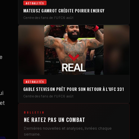
ACTUALITÉS
MATEUSZ GAMROT CRÉDITE POIRIER ENERGY
é
Centre des fans de l'UFC
6 août
e
ACTUALITÉS
GABLE STEVESON PRÊT POUR SON RETOUR À L'UFC 331
ui
Centre des fans de l'UFC
6 août
et
BULLETIN
NE RATEZ PAS UN COMBAT
Dernières nouvelles et analyses, livrées chaque
semaine.