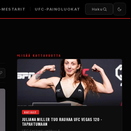
-MESTARIT
UFC-PAINOLUOKAT
Haku
LISÄÄ KATTAVUUTTA
UUTISET
JULIANA MILLER TUO RAUHAA UFC VEGAS 120 -
TAPAHTUMAAN
UFC-fanikeskus
elokuu 6