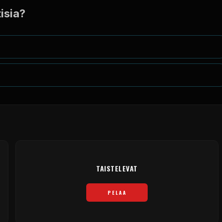
tisia?
TAISTELEVAT
PELAA