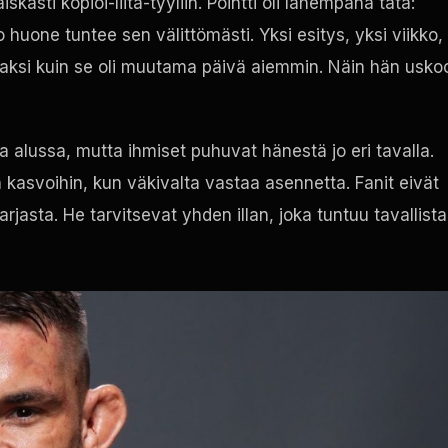
kasti kopioi-liitä-tyyliin. Pointti oli lähempänä tätä:
o huone tuntee sen välittömästi. Yksi esitys, yksi viikko,
maksi kuin se oli muutama päivä aiemmin. Näin hän usko
alussa, mutta ihmiset puhuvat hänestä jo eri tavalla.
 kasvoihin, kun väkivalta vastaa asennetta. Fanit eivät
jasta. He tarvitsevat yhden illan, joka tuntuu tavallista