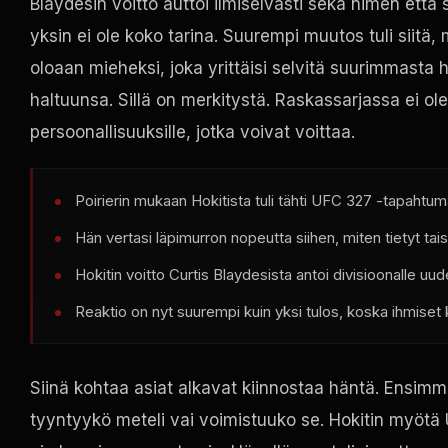
Blaydesin voitto auttoi ilmiselvästi sekä nimen että 
yksin ei ole koko tarina. Suurempi muutos tuli siitä,
oloaan mieheksi, joka yrittäisi selvitä suurimmasta h
haltuunsa. Sillä on merkitystä. Raskassarjassa ei ole
persoonallisuuksille, jotka voivat voittaa.
Poirierin mukaan Hokitista tuli tähti UFC 327 -tapahtu
Hän vertasi läpimurron nopeutta siihen, miten tietyt taist
Hokitin voitto Curtis Blaydesista antoi divisioonalle uu
Reaktio on nyt suurempi kuin yksi tulos, koska ihmiset
Siinä kohtaa asiat alkavat kiinnostaa häntä. Ensimm
tyyntyykö meteli vai voimistuuko se. Hokitin myötä U