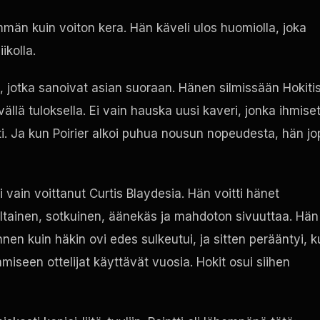
än kuin voiton kera. Hän käveli ulos huomiolla, joka
ikolla.
tä, jotka sanoivat asian suoraan. Hänen silmissään Hokiti
yvällä tuloksella. Ei vain hauska uusi kaveri, jonka ihmise
ti. Ja kun Poirier alkoi puhua nousun nopeudesta, hän jo
i vain voittanut Curtis Blaydesia. Hän voitti hänet
valtainen, sotkuinen, äänekäs ja mahdoton sivuuttaa. Hän
nen kuin häkin ovi edes sulkeutui, ja sitten perääntyi, 
iseen ottelijat käyttävät vuosia. Hokit osui siihen