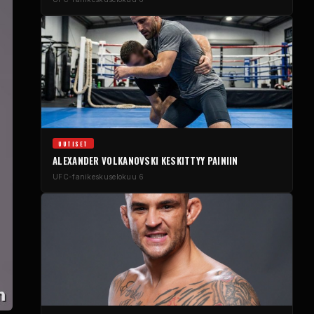
UUTISET
ALEXANDER VOLKANOVSKI KESKITTYY PAINIIN
UFC-fanikeskus
elokuu 6