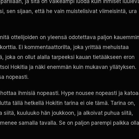
ärillään, ja sitä on vaikeampi luoda kuin ihmiset luuleva
, sen sijaan, että he vain muistelisivat viimeisintä, ura
 mitä ottelijoiden on yleensä odotettava paljon kauemmin
 korttia. Ei kommentaattorilta, joka yrittää mehuistaa
ä, joka on ollut alalla tarpeeksi kauan tietääkseen eron
katsoi Hokitia ja näki enemmän kuin mukavan yllätyksen.
sa nopeasti.
ihottaa ihmisiä nopeasti. Hype nousee nopeasti ja katoa
ta tällä hetkellä Hokitin tarina ei ole tämä. Tarina on,
siitä, kuuluuko hän joukkoon, ja alkoivat puhua siitä,
 menee samalla tavalla. Se on paljon parempi paikka olla