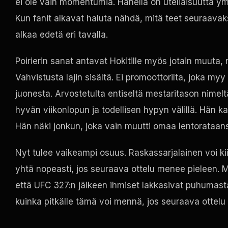
ei ole vain momentumia. Hänellä on uteliaisuutta ymp
Kun fanit alkavat haluta nähdä, mitä teet seuraavaksi
alkaa edetä eri tavalla.
Poirierin sanat antavat Hokitille myös jotain muuta,
Vahvistusta lajin sisältä. Ei promoottorilta, joka myy
juonesta. Arvostetulta entiseltä mestaritason nimelt
hyvän viikonlopun ja todellisen hypyn välillä. Hän 
Hän näki jonkun, joka vain muutti omaa lentorataan
Nyt tulee vaikeampi osuus. Raskassarjalainen voi ki
yhtä nopeasti, jos seuraava ottelu menee pieleen. Mut
että UFC 327:n jälkeen ihmiset lakkasivat puhumasta 
kuinka pitkälle tämä voi mennä, jos seuraava ottelu