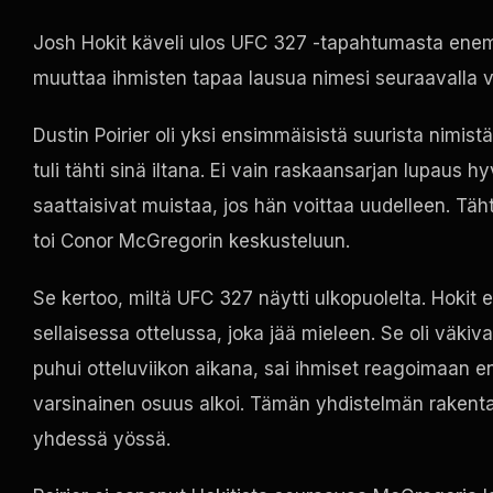
Josh Hokit käveli ulos UFC 327 -tapahtumasta enemm
muuttaa ihmisten tapaa lausua nimesi seuraavalla vi
Dustin Poirier oli yksi ensimmäisistä suurista nimis
tuli tähti sinä iltana. Ei vain raskaansarjan lupaus h
saattaisivat muistaa, jos hän voittaa uudelleen. Täh
toi Conor McGregorin keskusteluun.
Se kertoo, miltä UFC 327 näytti ulkopuolelta. Hokit e
sellaisessa ottelussa, joka jää mieleen. Se oli väki
puhui otteluviikon aikana, sai ihmiset reagoimaan en
varsinainen osuus alkoi. Tämän yhdistelmän rakentam
yhdessä yössä.