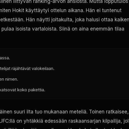
siihen liittyvän ranking-arvon ansiosta. Mutta lopputulos
 miten Hokit käyttäytyi ottelun aikana. Hän ei tuntenut
etkestään. Hän näytti joltakulta, joka halusi ottaa kaike
 pulaa isoista vartaloista. Siinä on aina enemmän tilaa
massa.
elijat räjähtävät valokeilaan.
den nimen.
 katsovat koko pakettia.
äinen suuri ilta tuo mukanaan meteliä. Toinen ratkaisee,
FC:llä on yhtäkkiä edessään raskaansarjan kilpailija, jol