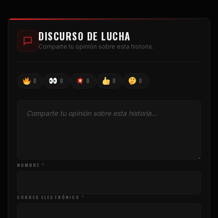
DISCURSO DE LUCHA
Comparte tu opinión sobre esta historia.
0
0
0
0
0
NOMBRE *
CORREO ELECTRÓNICO *