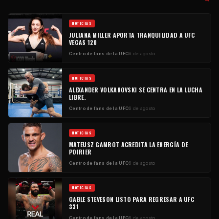
NOTICIAS
JULIANA MILLER APORTA TRANQUILIDAD A UFC
VEGAS 120
Centro de fans de la UFC
6 de agosto
NOTICIAS
ALEXANDER VOLKANOVSKI SE CENTRA EN LA LUCHA
LIBRE.
Centro de fans de la UFC
6 de agosto
NOTICIAS
MATEUSZ GAMROT ACREDITA LA ENERGÍA DE
POIRIER
Centro de fans de la UFC
6 de agosto
NOTICIAS
GABLE STEVESON LISTO PARA REGRESAR A UFC
331
Centro de fans de la UFC
6 de agosto