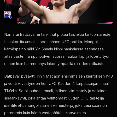
Namsrai Batbayar ei tarvinnut pitkää taistelua tai tuomareiden
tuloskorttia ansaitakseen hänen
UFC
paikka. Mongolian
kärpäspaino näki Yin Shuain kiinni hankalassa asennossa
aitaa vasten, ampui polven suoraan aukon läpi ja lopetti työn
ennen kuin hämmennys lakon ympärillä oli edes ratkaistu.
Batbayar pysäytti Yinin Macaon ensimmäisen kierroksen 1:48
ja voitti viivästyneen tien
UFC
Kauden 4 kärpässarjan finaali
TKO:lla. Se oli puhdas maali, laillinen viimeistely ja sellainen
sisäänkäynti, joka antaa välittömästi uuden
UFC
taistelija
identiteetti: mongolialainen viimeistelijä, joka tiesi säännön
paremmin kuin häntä vastapäätä seisova mies.