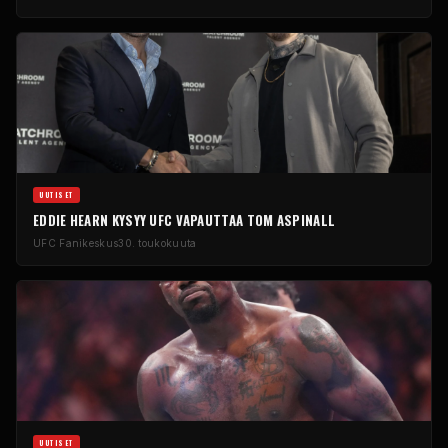
UUTISET
EDDIE HEARN KYSYY
UFC
VAPAUTTAA TOM ASPINALL
UFC
Fanikeskus
30. toukokuuta
UUTISET