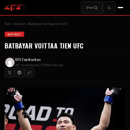
Etsi
Koti
Uutiset
Batbayar voittaa tien
UFC
UUTISET
BATBAYAR VOITTAA TIEN
UFC
UFC
Fanikeskus
30. toukokuuta 2026
5 min lue