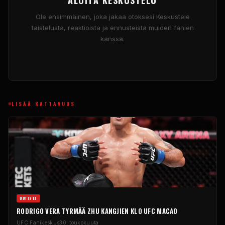
ALOITA KESKUSTELU
Ole ensimmäinen, joka jakaa otoksesi Keskustele
taistelusta, reaktioista ja ennusteista muiden fanien
kanssa.
LISÄÄ KATTAVUUS
UUTISET
RODRIGO VERA TYRMÄÄ ZHU KANGJIEN KLO
UFC
MACAO
UFC
Fanikeskus
30. toukokuuta