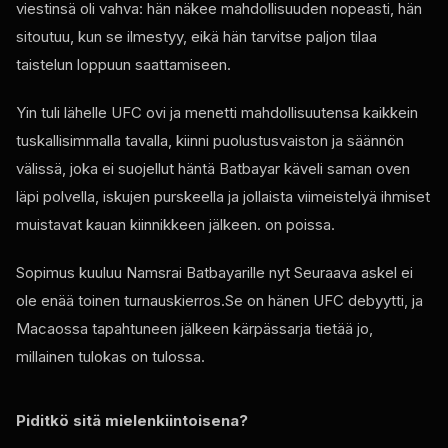
viestinsä oli vahva: hän näkee mahdollisuuden nopeasti, hän
sitoutuu, kun se ilmestyy, eikä hän tarvitse paljon tilaa
taistelun loppuun saattamiseen.
Yin tuli lähelle
UFC
ovi ja menetti mahdollisuutensa kaikkein
tuskallisimmalla tavalla, kiinni puolustusvaiston ja säännön
välissä, joka ei suojellut häntä Batbayar käveli saman oven
läpi polvella, iskujen purskeella ja jollaista viimeistelyä ihmiset
muistavat kauan kiinnikkeen jälkeen. on poissa.
Sopimus kuuluu Namsrai Batbayarille nyt Seuraava askel ei
ole enää toinen turnauskierros.Se on hänen
UFC
debyytti, ja
Macaossa tapahtuneen jälkeen kärpässarja tietää jo,
millainen tulokas on tulossa.
Piditkö sitä mielenkiintoisena?