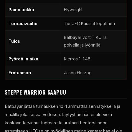
Painoluokka
Flyweight
Turnausvaihe
Tie
UFC
Kausi 4 lopullinen
Batbayar voitti TKO:lla,
Tulos
polvella ja lyönnillä
Pyöreä ja aika
Kierros 1, 1:48
Erotuomari
Jason Herzog
STEPPE WARRIOR SAAPUU
Batbayar jättää turnauksen 10-1 ammattilaisennätyksellä ja
maalilla jokaisessa voitossa.Täytyyhän hän ei ole vielä
koskaan tarvinnut tuomareita urallaan.Lentopainoon
astumiseen
UFC
se on hyödyllinen maine kantaa: hän ei ole