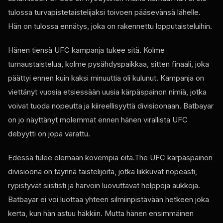
tulossa turvapistetaistelijaksi toivoen pääsevänsä lähelle.
Hän on tulossa ennätys, joka on rakennettu lopputaisteluihin.
Hänen tiensä
UFC
kampanja tukee sitä. Kolme
turnaustaistelua, kolme pysähdyspaikkaa, sitten finaali, joka
päättyi ennen kuin kaksi minuuttia oli kulunut. Kampanja on
viettänyt vuosia etsiessään uusia kärpäspainon nimiä, jotka
voivat tuoda nopeutta ja kiireellisyyttä divisioonaan. Batbayar
on jo näyttänyt molemmat ennen hänen virallista
UFC
debyytti on jopa varattu.
Edessä tulee olemaan kovempia öitä.The
UFC
kärpäspainon
divisioona on täynnä taistelijoita, jotka liikkuvat nopeasti,
rypistyvät siististi ja harvoin luovuttavat helppoja aukkoja.
Batbayar ei voi luottaa yhteen silmiinpistävään hetkeen joka
kerta, kun hän astuu häkkiin. Mutta hänen ensimmäinen