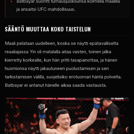
Batbayar suoritti turnausjuoksunsa kolmella maalilla
ja ansaitsi
UFC
mahdollisuus.
SÄÄNTÖ MUUTTAA KOKO TAISTELUN
Maali pelataan uudelleen, koska se näytti epätavalliselta
reaaliajassa Yin oli matalalla aitaa vasten, toinen jalka
kierretty korkealle, kun hän yritti tasapainottaa, ja hänen
huomionsa näytti jakautuneen puolustamisen ja sen
tarkistamisen välillä, suojelisiko erotuomari häntä polvelta.
Batbayar ei antanut hänelle aikaa saada vastausta.