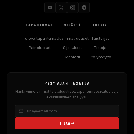
TAPAHTUMAT
SISÄLTÖ
TUTKIA
Tuleva tapahtuma
Uusimmat uutiset
Taistelijat
Painoluokat
Sijoitukset
Tietoja
Mestarit
Ota yhteyttä
PYSY AJAN TASALLA
Hanki viimeisimmät taisteluuutiset, tapahtumaesikatselut ja
eksklusiivinen analyysi.
TILAA