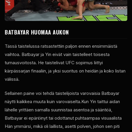
BATBAYAR HUOMAA AUKON
Tässä taistelussa ratsastettiin paljon ennen ensimmäistä
vaihtoa. Batbayar ja Yin eivät vain taistelleet toisesta
turnausvoitosta. He taistelivat
UFC
sopimus liittyi
kärpässarjan finaaliin, ja yksi suoritus on heidän ja koko listan
välissä.
Sellainen paine voi tehdä taistelijoista varovaisia Batbayar
näytti kaikkea muuta kuin varovaiselta.Kun Yin taittui aidan
lähelle yrittäen samalla suunnistaa asentoa ja sääntöä,
Batbayar ei epäröinyt tai odottanut puhtaampaa visuaalista
Hän ymmärsi, mikä oli laillista, asetti polven, johon sen piti