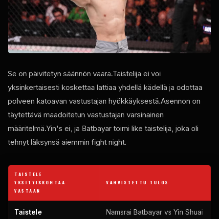
Se on päivitetyn säännön vaara.Taistelija ei voi
yksinkertaisesti koskettaa lattiaa yhdellä kädellä ja odottaa
polveen katoavan vastustajan hyökkäyksestä.Asennon on
täytettävä maadoitetun vastustajan varsinainen
määritelmä.Yin's ei, ja Batbayar toimi
like
taistelija, joka oli
tehnyt läksynsä aiemmin
fight night
.
TAISTELE
YKSITYISKOHTAA
VAHVISTETTU TULOS
VASTAAN
Taistele
Namsrai Batbayar vs Yin Shuai