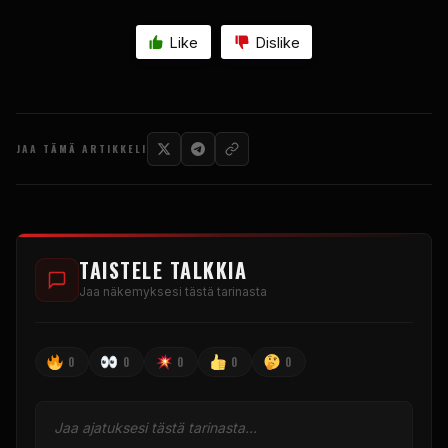
Like
Dislike
JAA TÄMÄ ARTIKKELI
TAISTELE TALKKIA
Jaa näkemyksesi tästä tarinasta
0
0
0
0
0