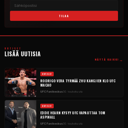
TILAA
UUTISET
LISÄÄ UUTISIA
→
NÄYTÄ KAIKKI
UUTISET
RODRIGO VERA TYRMÄÄ ZHU KANGJIEN KLO
UFC
MACAO
UFC
Fanikeskus
30. toukokuuta
UUTISET
EDDIE HEARN KYSYY
UFC
VAPAUTTAA TOM
ASPINALL
UFC
Fanikeskus
30. toukokuuta