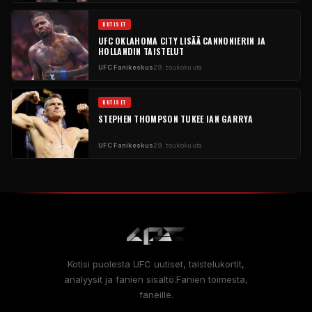
UUTISET
UFC
OKLAHOMA CITY LISÄÄ CANNONIERIN JA
HOLLANDIN TAISTELUT
UFC
Fanikeskus
29. toukokuuta
UUTISET
STEPHEN THOMPSON TUKEE IAN GARRYA
UFC
Fanikeskus
29. toukokuuta
Kotisi puolesta
UFC
uutiset, taistelukortit,
analyysit ja fanien sisältö.Fanien toimesta,
faneille.