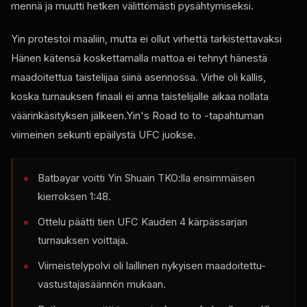
mennä ja muutti hetken välittömästi pysähtymiseksi.
Yin protestoi maaliin, mutta ei ollut virhettä tarkistettavaksi
Hänen kätensä koskettamalla mattoa ei tehnyt hänestä
maadoitettua taistelijaa siinä asennossa. Virhe oli kallis,
koska turnauksen finaali ei anna taistelijalle aikaa nollata
väärinkäsityksen jälkeen.Yin's Road to to -tapahtuman
viimeinen sekunti epäilystä
UFC
juokse.
Batbayar voitti Yin Shuain TKO:lla ensimmäisen
kierroksen 1:48.
Ottelu päätti tien
UFC
Kauden 4 kärpässarjan
turnauksen voittaja.
Viimeistelypolvi oli laillinen nykyisen maadoitettu-
vastustajasäännön mukaan.