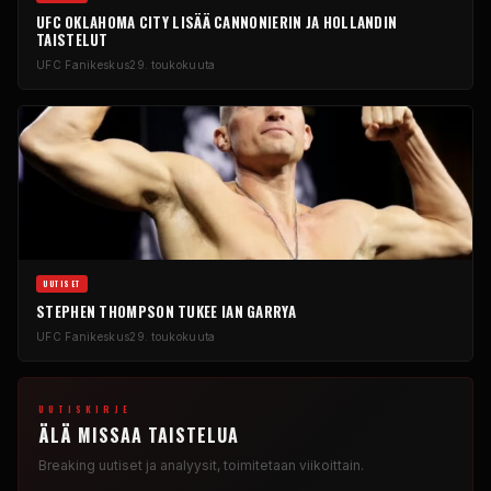
UFC
OKLAHOMA CITY LISÄÄ CANNONIERIN JA HOLLANDIN
TAISTELUT
UFC
Fanikeskus
29. toukokuuta
UUTISET
STEPHEN THOMPSON TUKEE IAN GARRYA
UFC
Fanikeskus
29. toukokuuta
UUTISKIRJE
ÄLÄ MISSAA TAISTELUA
Breaking
uutiset ja analyysit, toimitetaan viikoittain.