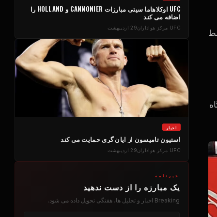
UFC
اوکلاهاما سیتی مبارزات CANNONIER و HOLLAND را
اضافه می کند
UFC
مرکز هواداران
29 اردیبهشت
flyw توسط
اه
اخبار
استیون تامپسون از ایان گری حمایت می کند
UFC
مرکز هواداران
29 اردیبهشت
خبرنامه
یک مبارزه را از دست ندهید
Breaking
اخبار و تحلیل ها، هفتگی تحویل داده می شود.