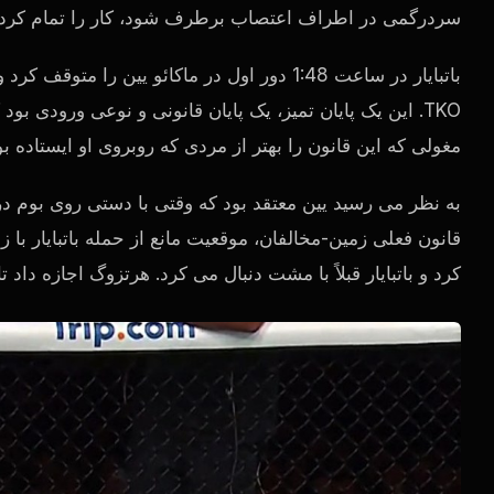
سردرگمی در اطراف اعتصاب برطرف شود، کار را تمام کرد.
باتبایار در ساعت 1:48 دور اول در ماکائو یین را متوقف کرد و در جاده تاخیری به پیروز شد
TKO. این یک پایان تمیز، یک پایان قانونی و نوعی ورودی بود که بلافاصله یک جدید می دهد
مغولی که این قانون را بهتر از مردی که روبروی او ایستاده 
به نظر می رسید یین معتقد بود که وقتی با دستی روی بوم 
قانون فعلی زمین-مخالفان، موقعیت مانع از حمله باتبایار با
کرد و باتبایار قبلاً با مشت دنبال می کرد. هرتزوگ اجازه داد ت