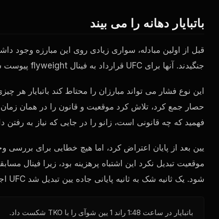
باتبایار دهانه را می بیند
قبل از اولین مبادله، سواری زیادی روی این مبارزه وجود داشت
جنگیدند. آنها برای
UFC
قرارداد به فینال flyweight پیوست شده است و یک عملکرد بین آنها و فهرست کامل وجود دارد.
این نوع فشار می تواند مبارزان را محتاط کند باتبایار هر چی
حصار جمع کرد، تلاش کرد موقعیت و قانون را در همان زمان حر
فهمید که چه قانونی است، زانو را در جایی که نیاز به رفتن د
یین بعد از پایان اعتراض کرد، اما هیچ خطایی برای بررسی 
موقعیت تبدیل نکرد این اشتباه پرهزینه بود، زیرا فینال مسا
شود. یک ثانیه شک به ثانیه پایانی جاده یین تبدیل شد
UFC
اجر
باتبایار در ساعت 1:48 راند 1 یین شوآی را با TKO شکست داد.