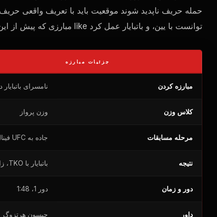
حمله حریف ناپدید شوند موقعیت باید با تعریف واقعی حریف 
توانست با یین، و باتبایار عمل کرد
like
مبارزی که پیش از این 
جزئیات مبارزه
مبارزه کردن
نامسرای باتبایار 
کلاس وزن
وزن پرواز
مرحله مسابقات
جاده به
UFC
فینا
نتیجه
باتبایار با TKO، زانو و مشت برنده شد
دور و زمان
دور 1، 1:48
داور
جیسون هرتزوگ