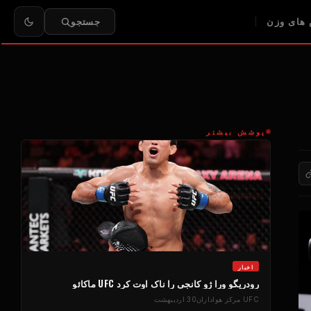
های وزن
جستجو
پوشش بیشتر
اخبار
رودریگو ورا ژو کانجی را ناک اوت کرد
UFC
ماکائو
UFC
مرکز هواداران
30 اردیبهشت