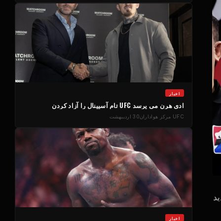
اخبار
ادی هرن می پرسد
UFC
تام آسپینال را آزاد کردن
UFC
مرکز هواداران
30 اردیبهشت
د
اخبار