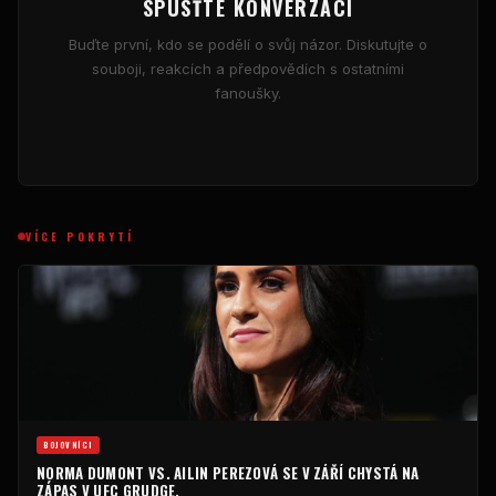
SPUSŤTE KONVERZACI
Buďte první, kdo se podělí o svůj názor. Diskutujte o
souboji, reakcích a předpovědích s ostatními
fanoušky.
VÍCE POKRYTÍ
BOJOVNÍCI
NORMA DUMONT VS. AILIN PEREZOVÁ SE V ZÁŘÍ CHYSTÁ NA
ZÁPAS V UFC GRUDGE.