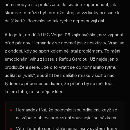
němu nebylo nic prokázáno. Je snadné zapomenout, jak
škodlivé to může být, protože stroj se vždycky přesune k
další kartě. Bojovníci se tak rychle neposouvají dál.
A to je to, co dělá UFC Vegas 116 zajímavějším, než vypadal
před pár dny. Hernandez se nevrací jen z neaktivity. Vrací se
z období, kdy se sport kolem něj stal problémem. To mění
emocionální váhu zápasu s Rafou Garciou. Už nejde jen o
prodloužení série. Jde o to vrátit se do normálního rytmu,
udělat si „walk“, soutěžit bez dalšího mraku visícího nad
týdnem a připomenout lidem, že příběh by se měl točit
kolem toho, co se děje v kleci.
Hernandez říká, že bojovníci jsou odhaleni, když se
na zápase objeví podezření související se sázkami.
Věří, že tento sport stále nemá jasný systém, který