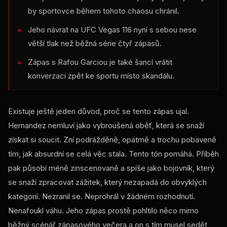
by sportovce během tohoto chaosu chránil.
Jeho návrat na UFC Vegas 116 nyní s sebou nese
větší tlak než běžná série čtyř zápasů.
Zápas s Rafou Garciou je také šancí vrátit
konverzaci zpět ke sportu místo skandálu.
Existuje ještě jeden důvod, proč se tento zápas ujal.
Hernandez nemluví jako vybroušená oběť, která se snaží
získat si soucit. Zní podrážděně, opatrně a trochu pobaveně
tím, jak absurdní se celá věc stala. Tento tón pomáhá. Příběh
pak působí méně zinscenovaně a spíše jako bojovník, který
se snaží zpracovat zážitek, který nezapadá do obvyklých
kategorií. Nezranil se. Neprohrál v žádném rozhodnutí.
Nenafoukl váhu. Jeho zápas prostě pohltilo něco mimo
běžný scénář zápasového večera a on s tím musel sedět,