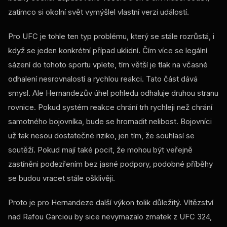
zatímco si okolní svět vymýšlel vlastní verzi událostí.
Pro UFC je tohle ten typ problému, který se stále rozrůstá, i
když se jeden konkrétní případ uklidní. Čím více se legální
sázení do tohoto sportu vplete, tím větší je tlak na včasné
odhalení nesrovnalostí a rychlou reakci. Tato část dává
smysl. Ale Hernandezův úhel pohledu odhaluje druhou stranu
rovnice. Pokud systém reakce chrání trh rychleji než chrání
samotného bojovníka, bude se hromadit nelibost. Bojovníci
už tak nesou dostatečné riziko, jen tím, že souhlasí se
soutěží. Pokud mají také pocit, že mohou být veřejně
zastíněni podezřením bez jasné podpory, podobné příběhy
se budou vracet stále ošklivěji.
Proto je pro Hernandeze další výkon tolik důležitý. Vítězství
nad Rafou Garciou by sice nevymazalo zmatek z UFC 324,