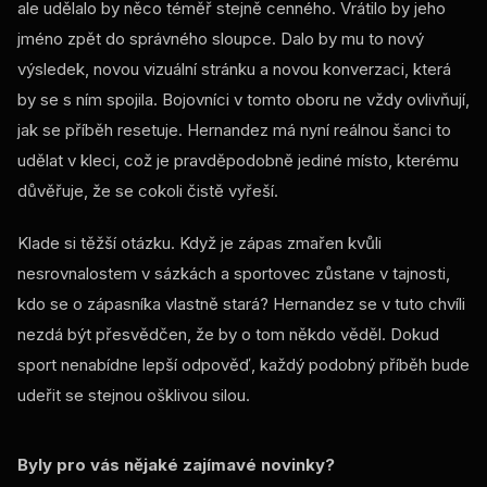
ale udělalo by něco téměř stejně cenného. Vrátilo by jeho
jméno zpět do správného sloupce. Dalo by mu to nový
výsledek, novou vizuální stránku a novou konverzaci, která
by se s ním spojila. Bojovníci v tomto oboru ne vždy ovlivňují,
jak se příběh resetuje. Hernandez má nyní reálnou šanci to
udělat v kleci, což je pravděpodobně jediné místo, kterému
důvěřuje, že se cokoli čistě vyřeší.
Klade si těžší otázku. Když je zápas zmařen kvůli
nesrovnalostem v sázkách a sportovec zůstane v tajnosti,
kdo se o zápasníka vlastně stará? Hernandez se v tuto chvíli
nezdá být přesvědčen, že by o tom někdo věděl. Dokud
sport nenabídne lepší odpověď, každý podobný příběh bude
udeřit se stejnou ošklivou silou.
Byly pro vás nějaké zajímavé novinky?