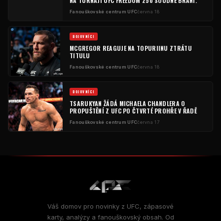
NA TURNAJI UFC FREEDOM 250 SOUDNĚ BRÁNÍ.
Fanouškovské centrum UFC
června 18
BOJOVNÍCI
MCGREGOR REAGUJE NA TOPURIINU ZTRÁTU
TITULU
Fanouškovské centrum UFC
června 18
BOJOVNÍCI
TSARUKYAN ŽÁDÁ MICHAELA CHANDLERA O
PROPUŠTĚNÍ Z UFC PO ČTVRTÉ PROHŘE V ŘADĚ
Fanouškovské centrum UFC
června 17
Váš domov pro novinky z UFC, zápasové
karty, analýzy a fanouškovský obsah. Od