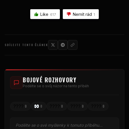
Like
Nemít rád
617
1
SDÍLEJTE TENTO ČLÁNEK
BOJOVÉ ROZHOVORY
Podělte se o svůj názor na tento příběh
????
????
????
????
0
0
0
0
0