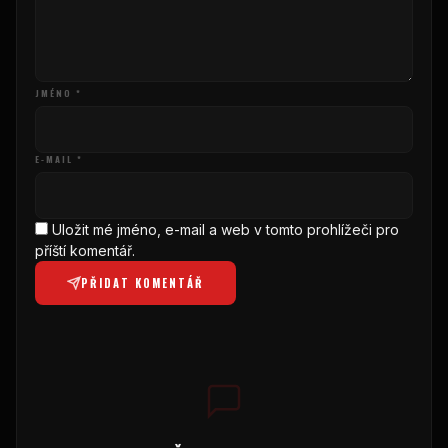
JMÉNO *
E-MAIL *
Uložit mé jméno, e-mail a web v tomto prohlížeči pro
příští komentář.
PŘIDAT KOMENTÁŘ