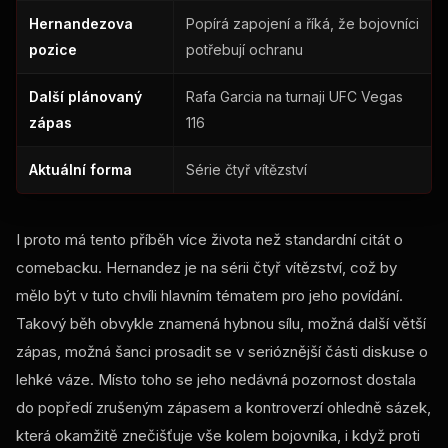
Hernandezova
Popírá zapojení a říká, že bojovníci
pozice
potřebují ochranu
Další plánovaný
Rafa Garcia na turnaji UFC Vegas
zápas
116
Aktuální forma
Série čtyř vítězství
I proto má tento příběh více života než standardní citát o
comebacku. Hernandez je na sérii čtyř vítězství, což by
mělo být v tuto chvíli hlavním tématem pro jeho povídání.
Takový běh obvykle znamená hybnou sílu, možná další větší
zápas, možná šanci prosadit se v serióznější části diskuse o
lehké váze. Místo toho se jeho nedávná pozornost dostala
do popředí zrušeným zápasem a kontroverzí ohledně sázek,
která okamžitě znečišťuje vše kolem bojovníka, i když proti