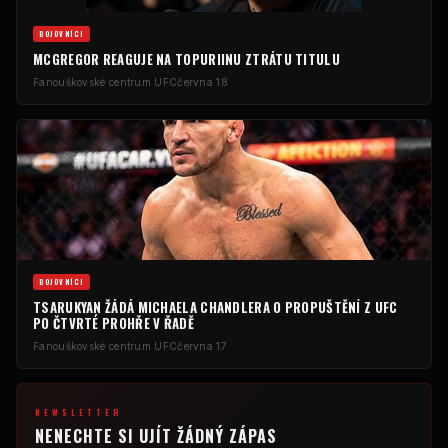
BOJOVNÍCI
MCGREGOR REAGUJE NA TOPURIINU ZTRÁTU TITULU
Fanouškovské centrum UFC
června 18
BOJOVNÍCI
TSARUKYAN ŽÁDÁ MICHAELA CHANDLERA O PROPUŠTĚNÍ Z UFC
PO ČTVRTÉ PROHŘE V ŘADĚ
Fanouškovské centrum UFC
června 17
NEWSLETTER
NENECHTE SI UJÍT ŽÁDNÝ ZÁPAS