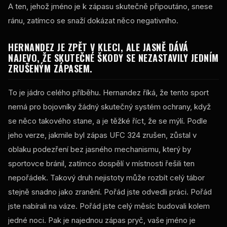
A ten, jehož jméno je k zápasu skutečně připoutáno, snese
ránu, zatímco se snaží dokázat něco negativního.
HERNANDEZ JE ZPĚT V KLECI, ALE JASNĚ DÁVÁ
NAJEVO, ŽE SKUTEČNÉ ŠKODY SE NEZASTAVILY JEDNÍM
ZRUŠENÝM ZÁPASEM.
To je jádro celého příběhu. Hernandez říká, že tento sport
nemá pro bojovníky žádný skutečný systém ochrany, když
se něco takového stane, a je těžké říct, že se mýlí. Podle
jeho verze, jakmile byl zápas UFC 324 zrušen, zůstal v
oblaku podezření bez jasného mechanismu, který by
sportovce bránil, zatímco dospělí v místnosti řešili ten
nepořádek. Takový druh nejistoty může rozbít celý tábor
stejně snadno jako zranění. Pořád jste odvedli práci. Pořád
jste nabírali na váze. Pořád jste celý měsíc budovali kolem
jedné noci. Pak je najednou zápas pryč, vaše jméno je