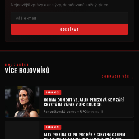
Nejnovější zprávy a analýzy, doručované každý týden.
ODEBÍRAT
BOJOVNÍCI
VÍCE BOJOVNÍKŮ
→
ZOBRAZIT VŠE
BOJOVNÍCI
NORMA DUMONT VS. AILIN PEREZOVÁ SE V ZÁŘÍ
CHYSTÁ NA ZÁPAS V UFC GRUDGE.
Fanouškovské centrum UFC
července 18
BOJOVNÍCI
ALEX PEREIRA SE PO PROHŘE S CIRYLEM GANEEM