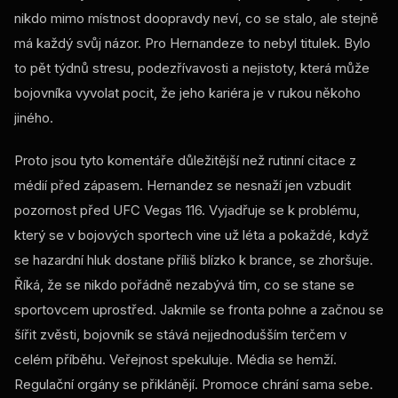
nikdo mimo místnost doopravdy neví, co se stalo, ale stejně
má každý svůj názor. Pro Hernandeze to nebyl titulek. Bylo
to pět týdnů stresu, podezřívavosti a nejistoty, která může
bojovníka vyvolat pocit, že jeho kariéra je v rukou někoho
jiného.
Proto jsou tyto komentáře důležitější než rutinní citace z
médií před zápasem. Hernandez se nesnaží jen vzbudit
pozornost před UFC Vegas 116. Vyjadřuje se k problému,
který se v bojových sportech vine už léta a pokaždé, když
se hazardní hluk dostane příliš blízko k brance, se zhoršuje.
Říká, že se nikdo pořádně nezabývá tím, co se stane se
sportovcem uprostřed. Jakmile se fronta pohne a začnou se
šířit zvěsti, bojovník se stává nejjednodušším terčem v
celém příběhu. Veřejnost spekuluje. Média se hemží.
Regulační orgány se přiklánějí. Promoce chrání sama sebe.