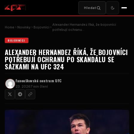
Hledat
Alexander Hernandez říká, že bojovníci
Home
Novinky
Bojovníci
potřebují ochranu…
BOJOVNÍCI
ALEXANDER HERNANDEZ ŘÍKÁ, ŽE BOJOVNÍCI
POTŘEBUJÍ OCHRANU PO SKANDÁLU SE
SÁZKAMI NA UFC 324
Fanouškovské centrum UFC
23. 2026
7 min čtení