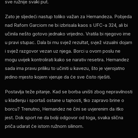
sve ružnije svaki put.
Zato je sljedeći nastup toliko važan za Hernandeza. Pobjeda
nad Rafom Garciom ne bi izbrisala kaos s UFC-a 324, ali bi
učinila nešto gotovo jednako vrijedno. Vratila bi njegovo ime
u pravi stupac. Dala bi mu svjež rezultat, svjež vizualni dojam
i svjež razgovor vezan uz njega. Borci u ovom poslu ne
mogu uvijek kontrolirati kako se narativ resetira. Hernandez
sada ima pravu priliku to učiniti u kavezu, što je vjerojatno
jedino mjesto kojem vjeruje da će sve čisto riješiti.
Postavlja teže pitanje. Kad se borba uništi zbog nepravilnosti
u klađenju i sportaš ostane u tajnosti, tko zapravo brine o
borcu? Trenutno, Hernandez ne čini se uvjerenim da itko
jest. Dok sport ne da bolji odgovor od toga, svaka slična
priča udarat će istom ružnom silinom.