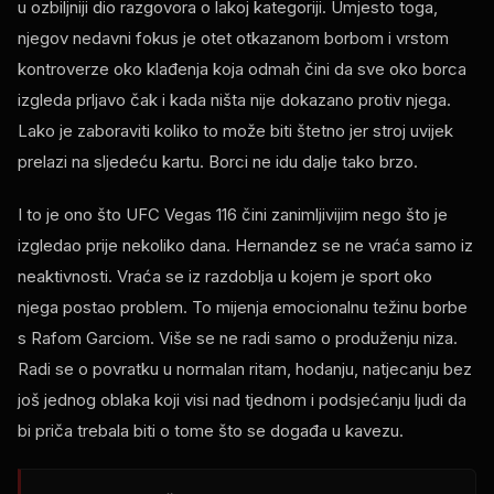
u ozbiljniji dio razgovora o lakoj kategoriji. Umjesto toga,
njegov nedavni fokus je otet otkazanom borbom i vrstom
kontroverze oko klađenja koja odmah čini da sve oko borca ​​
izgleda prljavo čak i kada ništa nije dokazano protiv njega.
Lako je zaboraviti koliko to može biti štetno jer stroj uvijek
prelazi na sljedeću kartu. Borci ne idu dalje tako brzo.
I to je ono što UFC Vegas 116 čini zanimljivijim nego što je
izgledao prije nekoliko dana. Hernandez se ne vraća samo iz
neaktivnosti. Vraća se iz razdoblja u kojem je sport oko
njega postao problem. To mijenja emocionalnu težinu borbe
s Rafom Garciom. Više se ne radi samo o produženju niza.
Radi se o povratku u normalan ritam, hodanju, natjecanju bez
još jednog oblaka koji visi nad tjednom i podsjećanju ljudi da
bi priča trebala biti o tome što se događa u kavezu.