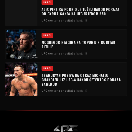
BORCI
ALEX PEREIRA PODNIO JE TUŽBU NAKON PORAZA
OD CYRILA GANEA NA UFC FREEDOM 250
UFC centar za navijače
lipnja 18
BORCI
MCGREGOR REAGIRA NA TOPURIJIN GUBITAK
TITULE
UFC centar za navijače
lipnja 18
BORCI
TSARUKYAN POZIVA NA OTKAZ MICHAELU
CHANDLERU IZ UFC-A NAKON ČETVRTOG PORAZA
ZAREDOM
UFC centar za navijače
lipnja 17