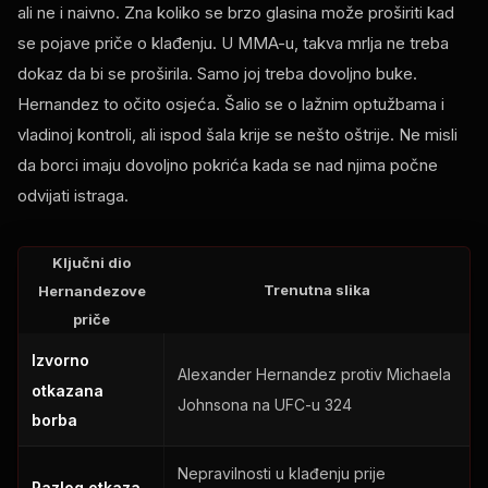
ali ne i naivno. Zna koliko se brzo glasina može proširiti kad
se pojave priče o klađenju. U MMA-u, takva mrlja ne treba
dokaz da bi se proširila. Samo joj treba dovoljno buke.
Hernandez to očito osjeća. Šalio se o lažnim optužbama i
vladinoj kontroli, ali ispod šala krije se nešto oštrije. Ne misli
da borci imaju dovoljno pokrića kada se nad njima počne
odvijati istraga.
Ključni dio
Trenutna slika
Hernandezove
priče
Izvorno
Alexander Hernandez protiv Michaela
otkazana
Johnsona na UFC-u 324
borba
Nepravilnosti u klađenju prije
Razlog otkaza