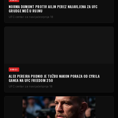
NORMA DUMONT PROTIV AILIN PEREZ NAJAVLJENA ZA UFC
GRUDGE MEČ U RUJNU
UFC centar za navijače
srpnja 18
BORCI
ALEX PEREIRA PODNIO JE TUŽBU NAKON PORAZA OD CYRILA
GANEA NA UFC FREEDOM 250
UFC centar za navijače
lipnja 18