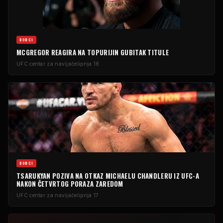
BORCI
MCGREGOR REAGIRA NA TOPURIJIN GUBITAK TITULE
UFC centar za navijače
lipnja 18
BORCI
TSARUKYAN POZIVA NA OTKAZ MICHAELU CHANDLERU IZ UFC-A
NAKON ČETVRTOG PORAZA ZAREDOM
UFC centar za navijače
lipnja 17