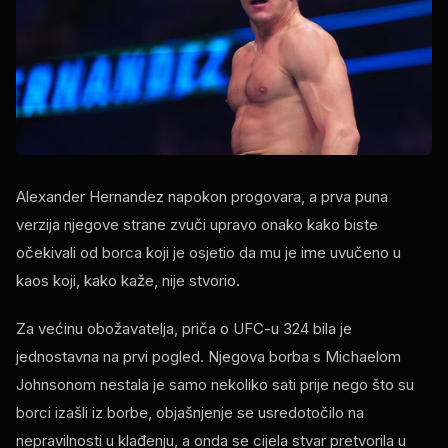
Alexander Hernandez napokon progovara, a prva puna
verzija njegove strane zvuči upravo onako kako biste
očekivali od borca ​​koji je osjetio da mu je ime uvučeno u
kaos koji, kako kaže, nije stvorio.
Za većinu obožavatelja, priča o UFC-u 324 bila je
jednostavna na prvi pogled. Njegova borba s Michaelom
Johnsonom nestala je samo nekoliko sati prije nego što su
borci izašli iz borbe, objašnjenje se usredotočilo na
nepravilnosti u klađenju, a onda se cijela stvar pretvorila u