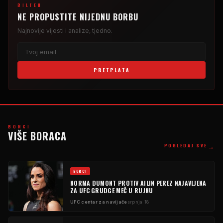
BILTEN
NE PROPUSTITE NIJEDNU BORBU
Najnovije vijesti i analize, tjedno.
PRETPLATA
BORCI
VIŠE BORACA
→
POGLEDAJ SVE
BORCI
NORMA DUMONT PROTIV AILIN PEREZ NAJAVLJENA
ZA UFC GRUDGE MEČ U RUJNU
UFC centar za navijače
srpnja 18