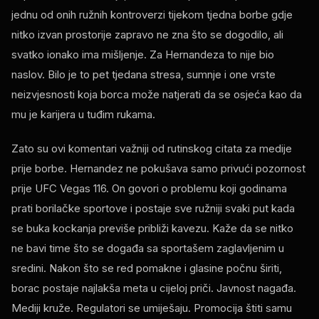
jednu od onih ružnih kontroverzi tijekom tjedna borbe gdje
nitko izvan prostorije zapravo ne zna što se dogodilo, ali
svatko ionako ima mišljenje. Za Hernandeza to nije bio
naslov. Bilo je to pet tjedana stresa, sumnje i one vrste
neizvjesnosti koja borca ​​može natjerati da se osjeća kao da
mu je karijera u tuđim rukama.
Zato su ovi komentari važniji od rutinskog citata za medije
prije borbe. Hernandez ne pokušava samo privući pozornost
prije UFC Vegas 116. On govori o problemu koji godinama
prati borilačke sportove i postaje sve ružniji svaki put kada
se buka kockanja previše približi kavezu. Kaže da se nitko
ne bavi time što se događa sa sportašem zaglavljenim u
sredini. Nakon što se red pomakne i glasine počnu širiti,
borac postaje najlakša meta u cijeloj priči. Javnost nagađa.
Mediji kruže. Regulatori se umiješaju. Promocija štiti samu