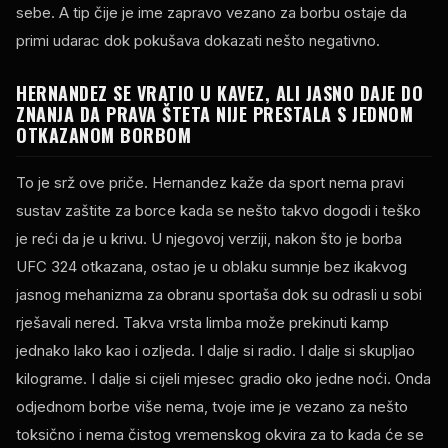
sebe. A tip čije je ime zapravo vezano za borbu ostaje da
primi udarac dok pokušava dokazati nešto negativno.
HERNANDEZ SE VRATIO U KAVEZ, ALI JASNO DAJE DO
ZNANJA DA PRAVA ŠTETA NIJE PRESTALA S JEDNOM
OTKAZANOM BORBOM
To je srž ove priče. Hernandez kaže da sport nema pravi
sustav zaštite za borce kada se nešto takvo dogodi i teško
je reći da je u krivu. U njegovoj verziji, nakon što je borba
UFC 324 otkazana, ostao je u oblaku sumnje bez ikakvog
jasnog mehanizma za obranu sportaša dok su odrasli u sobi
rješavali nered. Takva vrsta limba može prekinuti kamp
jednako lako kao i ozljeda. I dalje si radio. I dalje si skupljao
kilograme. I dalje si cijeli mjesec gradio oko jedne noći. Onda
odjednom borbe više nema, tvoje ime je vezano za nešto
toksično i nema čistog vremenskog okvira za to kada će se