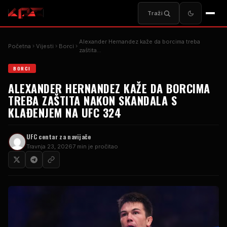
Traži
Alexander Hernandez kaže da borcima treba
Početna
Vijesti
Borci
zaštita…
BORCI
ALEXANDER HERNANDEZ KAŽE DA BORCIMA
TREBA ZAŠTITA NAKON SKANDALA S
KLAĐENJEM NA UFC 324
UFC centar za navijače
Travnja 23, 2026
7 min je pročitao