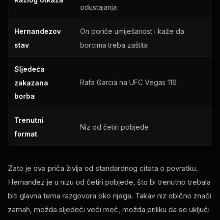
odustajanja
Hernandezov
On poriče umiješanost i kaže da
stav
borcima treba zaštita
Sljedeća
Rafa Garcia na UFC Vegas 116
zakazana
borba
Trenutni
Niz od četiri pobjede
format
Zato je ova priča življa od standardnog citata o povratku.
Hernandez je u nizu od četiri pobjede, što bi trenutno trebala
biti glavna tema razgovora oko njega. Takav niz obično znači
zamah, možda sljedeći veći meč, možda priliku da se uključi