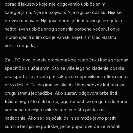
obraditi iskustvo koje nije odgovaralo uobičajenim
kategorijama. Nije se ozlijedio. Nije izgubio odluku. Nije se
previše naduvao. Njegovu borbu jednostavno je progutalo
nešto izvan uobičajenog scenarija borbene večeri, i on je
morao sjediti s tim dok je vanjski svijet izmišljao vlastitu
verziju događaja.
Za UFC, ovo je vrsta problema koja raste čak i kada se jedan
specifičan slučaj smiri. Što se više legalno klađenje obavija
oko sporta, to je veći pritisak da se nepravilnosti otkriju rano i
brzo djeluje. Taj dio ima smisla. Ali Hernandezov kut otkriva
drugu stranu jednadžbe. Ako sustav odgovora brže štiti
tržište nego što štiti borca, ogorčenost će se gomilati. Borci
već nose dovoljno rizika samo time što pristaju na
natjecanje. Ako se i osjećaju da ih se može javno pratiti
sumnja bez jasne podrške, priče poput ove će se vraćati