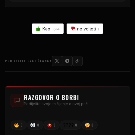
Kao
ne voljeti
614
1
PODIJELITE OVAJ ČLANAK
RAZGOVOR O BORBI
Podijelite svoje mišljenje o ovoj priči
????
0
0
0
0
0